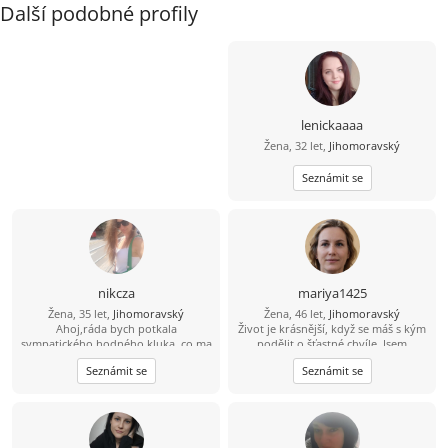
Další podobné profily
lenickaaaa
Žena, 32 let,
Jihomoravský
Seznámit se
nikcza
mariya1425
Žena, 35 let,
Jihomoravský
Žena, 46 let,
Jihomoravský
Ahoj,ráda bych potkala
Život je krásnější, když se máš s kým
sympatického,hodného kluka, co ma
podělit o šťastné chvíle. Jsem
rád zvířátka, s úsměvem na rtech,
pozitivní, milá a romantická žena.
Seznámit se
Seznámit se
otevřeným srdcem a myslí to
Vážím si upřímnosti, věrnosti a
vážně..:)
rodinných hodnot. Doufám, že
potkám muže, který hledá
opravdovou lásku, a ne jen
krátkodobé seznámení. Pokud jsi to