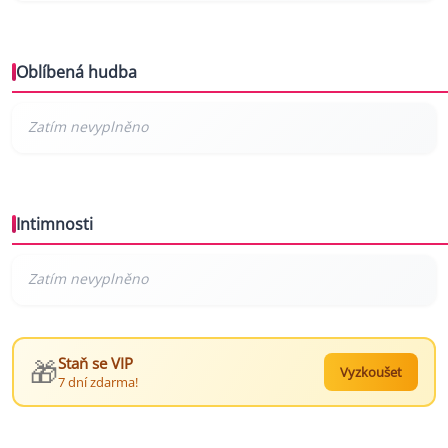
Oblíbená hudba
Intimnosti
🎁
Staň se VIP
Vyzkoušet
7 dní zdarma!