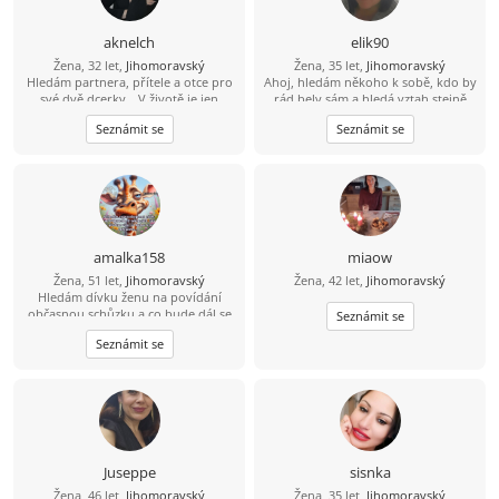
právě ty, pošli mi svůj е-mаil.
aknelch
elik90
Žena, 32 let,
Jihomoravský
Žena, 35 let,
Jihomoravský
Hledám partnera, přítele a otce pro
Ahoj, hledám někoho k sobě, kdo by
své dvě dcerky. „V životě je jen
rád bely sám a hledá vztah stejně
jedno štěstí – milovat a být milován.“
jako já.
Seznámit se
Seznámit se
Jsem obyčejná holka z vesnice, půl
života žiju ve městě. Mám ráda
přírodu, vaření i poctivou práci.
Hledám chlapa, který ví, co chce,
touží po rodině a má srdce pro děti.
Pomůžeš mi najít tu správnou cestu
? A najdeš nás v Brně.
amalka158
miaow
Žena, 51 let,
Jihomoravský
Žena, 42 let,
Jihomoravský
Hledám dívku ženu na povídání
občasnou schůzku a co bude dál se
Seznámit se
uvidí
Seznámit se
Juseppe
sisnka
Žena, 46 let,
Jihomoravský
Žena, 35 let,
Jihomoravský