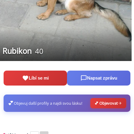
Rubikon
40
Líbí se mi
Napsat zprávu
💕
Objevuj další profily a najdi svou lásku!
💕 Objevovat