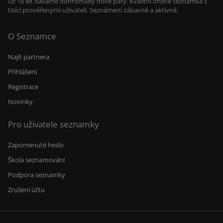
Už 16 let dáváme dohromady nové páry. Kvalitní online seznamka s
ozveš....
tisíci prověřenými uživateli. Seznámení zábavně a aktivně.
O Seznamce
Najít partnera
Přihlášení
Registrace
Novinky
Pro uživatele seznamky
Zapomenuté heslo
Škola seznamování
Podpora seznamky
Zrušení účtu