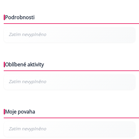
Podrobnosti
Oblíbené aktivity
Moje povaha