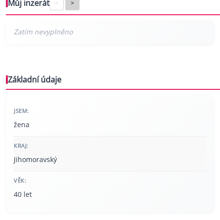
Můj inzerát
<
>
Základní údaje
JSEM:
žena
KRAJ:
Jihomoravský
VĚK:
40 let