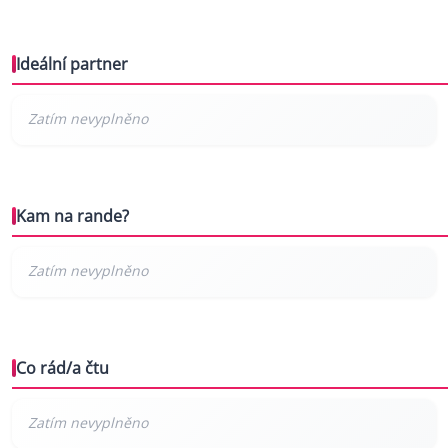
Ideální partner
Kam na rande?
Co rád/a čtu