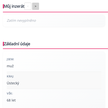
Můj inzerát
<
>
Základní údaje
JSEM:
muž
KRAJ:
Ústecký
VĚK:
68 let