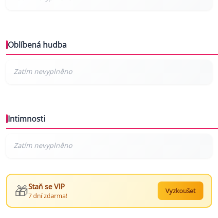
Oblíbená hudba
Intimnosti
🎁
Staň se VIP
Vyzkoušet
7 dní zdarma!