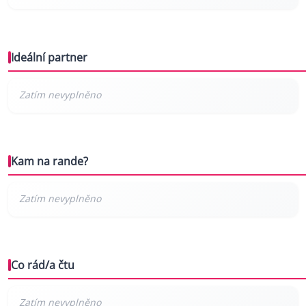
Ideální partner
Kam na rande?
Co rád/a čtu