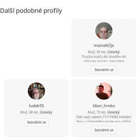
Další podobné profily
marcel67ja
Muž, 59 let,
Ústecký
Trochu kutil,rád chodím do
přírody,trochu zahrádka
Seznámit se
ludek55
tibor_hrnko
Muž, 68 let,
Ústecký
Muž, 73 let,
Ústecký
Ústí nad Labem,71/174/82 hledám
ženu z Ústeckého kraje pro vážný
Seznámit se
vztah i se zdravotními problémy od
Seznámit se
60 do.............let