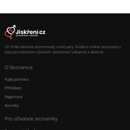
Už 16 let dáváme dohromady nové páry. Kvalitní online seznamka s
tisíci prověřenými uživateli. Seznámení zábavně a aktivně.
O Seznamce
Najít partnera
Přihlášení
Registrace
Novinky
Pro uživatele seznamky