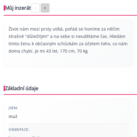
Můj inzerát
<
>
Život nám mezi prsty utíká, pořád se honíme za něčím
strašně "důležitým" a na sebe si neuděláme čas. Hledám
tímto ženu k občasným schůzkám za účelem toho, co nám
doma chybí. Je mi 43 let, 170 cm, 70 kg
Základní údaje
JSEM:
muž
ORIENTACE: