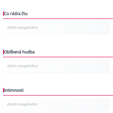
Co rád/a čtu
Oblíbená hudba
Intimnosti