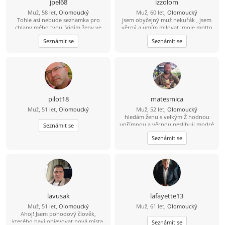
jpel68
izzolom
Muž, 58 let,
Olomoucký
Muž, 60 let,
Olomoucký
Tohle asi nebude seznamka pro
jsem obyčejný muž nekuřák , jsem
chlapy mého typu. Vidím ženy ve
věrný a umím milovat. moje motto
věku 50-55 let co hledají vysoké
kdo umí milovat nedokáže
Seznámit se
Seznámit se
partnery od 180cma o 10-15 let
nenávidět. Kdo dokáže nenávidět
mladší než jsou samy. Připadá mi to,
neumí milovat.
že provozovatel portálu je v situaci
realitního agenta co nabízí
vybydlený byt na periferii městyse s
představou prodejce,o cenové
úrovni bytu v centru krajského
města. Přeji hodně štěstí .... Tohle
pilot18
matesmica
neplatí pro všechny, jsou zde i
Muž, 51 let,
Olomoucký
Muž, 52 let,
Olomoucký
sympatické výjimky...????
hledám ženu s velkým Ž hodnou
upřímnou a věrnou neslibuji modré
Seznámit se
znebe ale porozumění lásku a úctu
Seznámit se
lavusak
lafayette13
Muž, 51 let,
Olomoucký
Muž, 61 let,
Olomoucký
Ahoj! Jsem pohodový člověk,
kterého baví objevovat nová místa,
Seznámit se