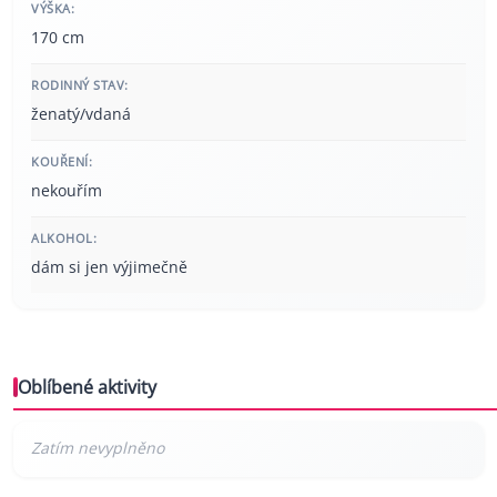
VÝŠKA:
170 cm
RODINNÝ STAV:
ženatý/vdaná
KOUŘENÍ:
nekouřím
ALKOHOL:
dám si jen výjimečně
Oblíbené aktivity