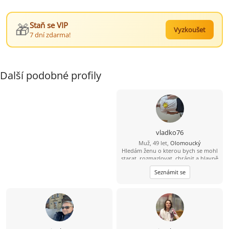
🎁
Staň se VIP
Vyzkoušet
7 dní zdarma!
Další podobné profily
vladko76
Muž, 49 let,
Olomoucký
Hledám ženu o kterou bych se mohl
starat, rozmazlovat, chránit a hlavně
milovat. Jsem pekař cukrař ????????
Seznámit se