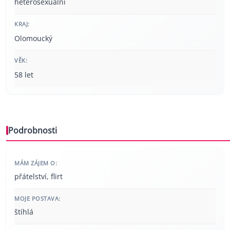
heterosexuální
KRAJ:
Olomoucký
VĚK:
58 let
Podrobnosti
MÁM ZÁJEM O:
přátelství, flirt
MOJE POSTAVA:
štíhlá