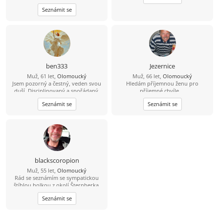
zajít si na dobrou kávu nebo jídlo a
Seznámit se
ve volném čase se věnuji [cvičení,
boxu, rád chodím na
procházky.Hledám někoho pro
společné zážitky, upřímné
rozhovory a časem třeba i pro vážný
vztah, kde se budeme navzájem
podporovat.“
ben333
Jezernice
Muž, 61 let,
Olomoucký
Muž, 66 let,
Olomoucký
Jsem pozorný a čestný, veden svou
Hledám příjemnou ženu pro
duší. Disciplinovaný a spořádaný.
příjemné chvíle....
Umím pilotovat letadlo, pokud bys
Seznámit se
Seznámit se
chtěl letět se mnou. Roky bolesti a
vytrvalosti vybudovaly to, kým jsem
dnes… Doufám, že zde potkám svou
spřízněnou duši.
blackscoropion
Muž, 55 let,
Olomoucký
Rád se seznámím se sympatickou
štíhlou holkou z okolí Šternberka.
Pokud máš zájem napiš. Stačí
Seznámit se
zkopírovat mé jméno zavináč
seznam.