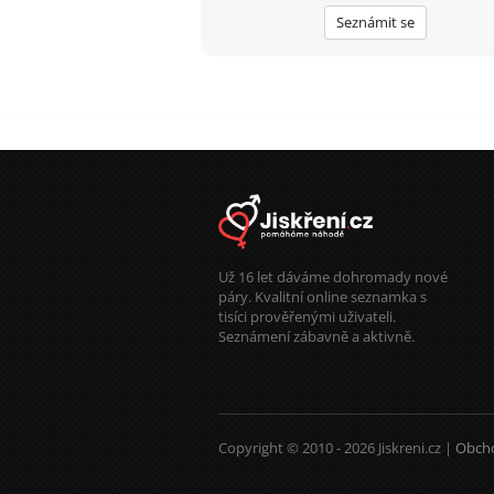
Seznámit se
Už 16 let dáváme dohromady nové
páry. Kvalitní online seznamka s
tisíci prověřenými uživateli.
Seznámení zábavně a aktivně.
Copyright © 2010 - 2026 Jiskreni.cz |
Obch