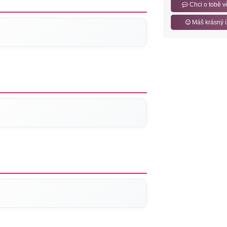
Chci o tobě v
Máš krásný 