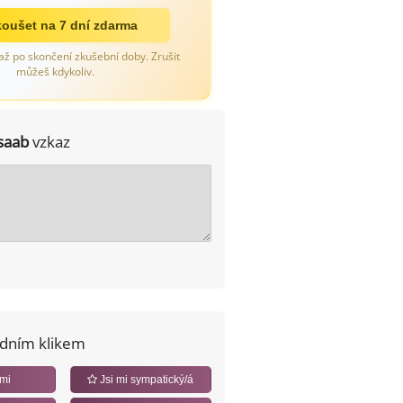
oušet na 7 dní zdarma
až po skončení zkušební doby. Zrušit
můžeš kdykoliv.
saab
vzkaz
edním klikem
 mi
Jsi mi sympatický/á