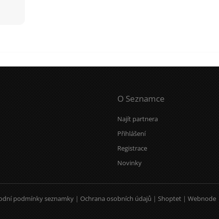
O Seznamce
Najít partnera
Přihlášení
Registrace
Novinky
odní podmínky seznamky
|
Ochrana osobních údajů
|
Shoptet
|
Webnode