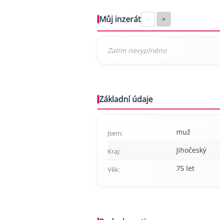
Můj inzerát
<
>
Základní údaje
muž
Jsem:
Jihočeský
Kraj:
75 let
Věk: