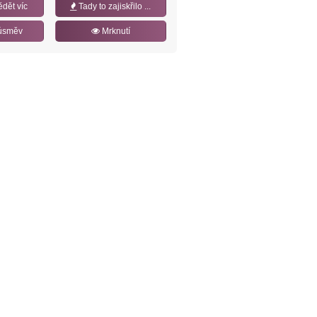
ědět víc
Tady to zajiskřilo ...
úsměv
Mrknutí