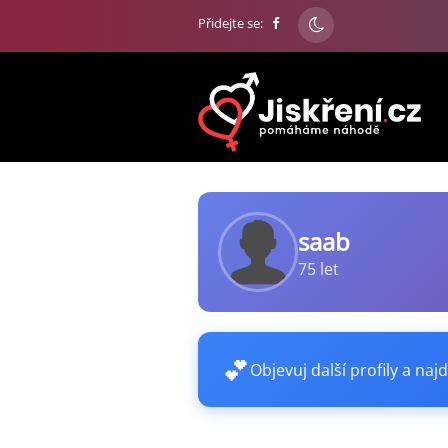
Přidejte se:
saab
75 let
💕
Objevuj další profily a najd