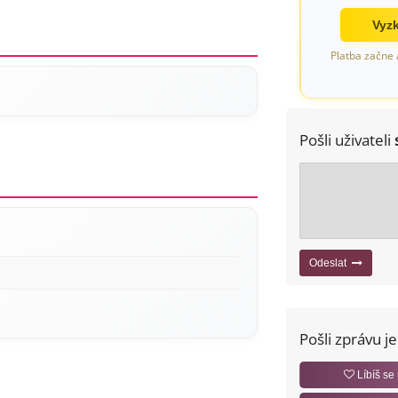
Vyzk
Platba začne 
Pošli uživateli
Odeslat
Pošli zprávu j
Líbíš se