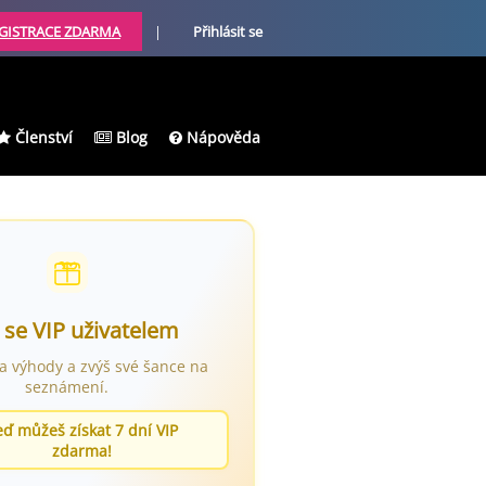
GISTRACE ZDARMA
|
Přihlásit se
Členství
Blog
Nápověda
 se VIP uživatelem
ra výhody a zvýš své šance na
seznámení.
eď můžeš získat 7 dní VIP
zdarma!