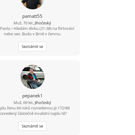
pamatt55
Muž, 70 let,
Jihočeský
Paolo.• Hledám dívku (21-38) na flirtování
nebo sex. Budu v Brně v červnu.
Seznámit se
pepanek1
Muž, 69 let,
Jihočeský
jdu ženu 64 roků rozvedenou já 172/88
ozvedený částečně invalidní najdu tě?
Seznámit se