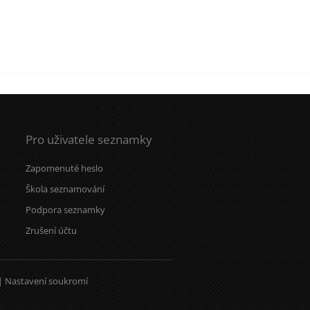
Pro uživatele seznamky
Zapomenuté heslo
Škola seznamování
Podpora seznamky
Zrušení účtu
|
Nastavení soukromí