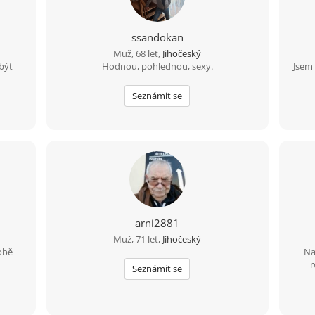
ssandokan
Muž, 68 let,
Jihočeský
 být
Hodnou, pohlednou, sexy.
Jsem 
Seznámit se
arni2881
Muž, 71 let,
Jihočeský
době
Na
r
Seznámit se