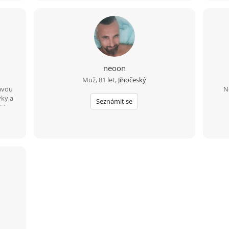
neoon
Muž, 81 let,
Jihočeský
mavou
N
vky a
Seznámit se
ideo.
 cizi
rome
 (v
m.