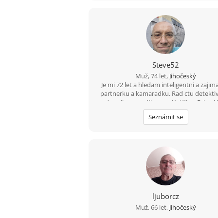
Steve52
Muž, 74 let,
Jihočeský
Je mi 72 let a hledam inteligentni a zaji
partnerku a kamaradku. Rad ctu detekti
rad se divam na filmy na Netflix a PrimeV
Zajimam se mimo jine o moderni dejiny a
Seznámit se
jazyky. Jeste trochu prekladam a souk
ucim anglictinu a japonstinu. Muj blog
anglictine) je na
www.patenttranslator.wordpress.co
ljuborcz
Muž, 66 let,
Jihočeský