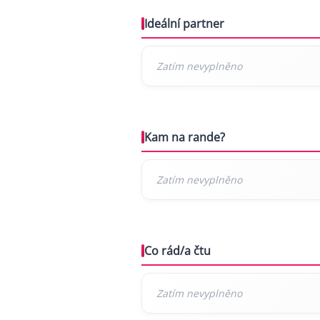
Ideální partner
Kam na rande?
Co rád/a čtu