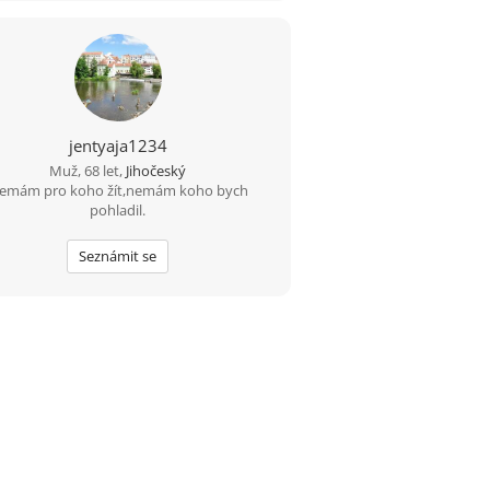
jentyaja1234
Muž, 68 let,
Jihočeský
emám pro koho žít,nemám koho bych
pohladil.
Seznámit se