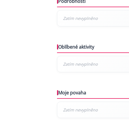
Podrobnosti
Oblíbené aktivity
Moje povaha