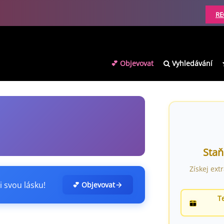
RE
💕 Objevovat
Vyhledávání
Staň
Získej ext
i svou lásku!
💕 Objevovat
T