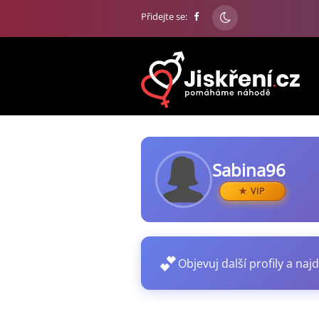
Přidejte se:
Sabina96
VIP
💕
Objevuj další profily a najd