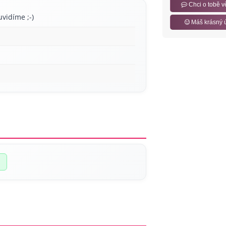
Chci o tobě v
uvidíme ;-)
Máš krásný 