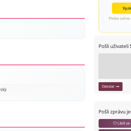
Vyzk
Platba začne 
Pošli uživateli
Odeslat
ský
Pošli zprávu j
Líbíš se