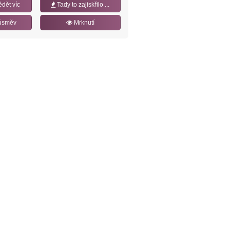
ědět víc
Tady to zajiskřilo ...
úsměv
Mrknutí