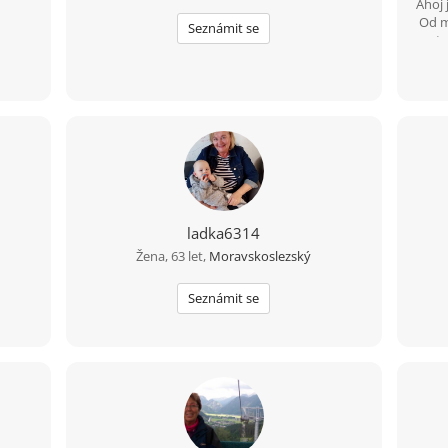
Ahoj 
Od m
Seznámit se
to
abst
neplá
ladka6314
Žena, 63 let,
Moravskoslezský
Seznámit se