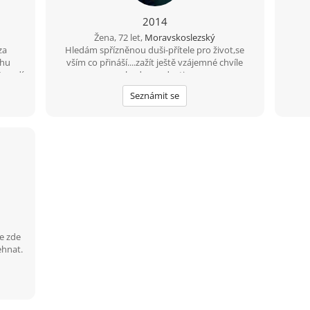
2014
Žena, 72 let,
Moravskoslezský
za
Hledám spřízněnou duši-přítele pro život,se
chu
vším co přináší....zažít ještě vzájemné chvíle
Nevadí
pohody a radosti.....
 najít
Seznámit se
ěný
humor,
 máme
a z
ed,
ého a
 to
alé
p než
 minuty
Já za
e zde
i
ehnat.
je).