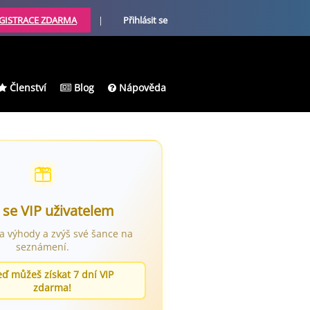
GISTRACE ZDARMA
|
Přihlásit se
Členství
Blog
Nápověda
 se VIP uživatelem
ra výhody a zvýš své šance na
seznámení.
eď můžeš získat 7 dní VIP
zdarma!