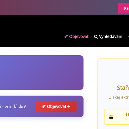
RE
💕 Objevovat
Vyhledávání
Staň
Získej ext
i svou lásku!
💕 Objevovat
T