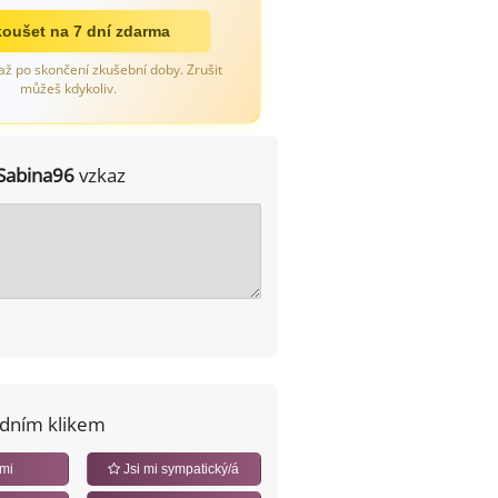
oušet na 7 dní zdarma
až po skončení zkušební doby. Zrušit
můžeš kdykoliv.
Sabina96
vzkaz
edním klikem
 mi
Jsi mi sympatický/á