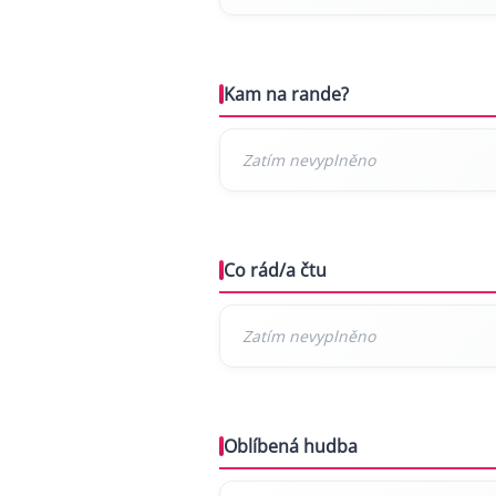
Kam na rande?
Co rád/a čtu
Oblíbená hudba