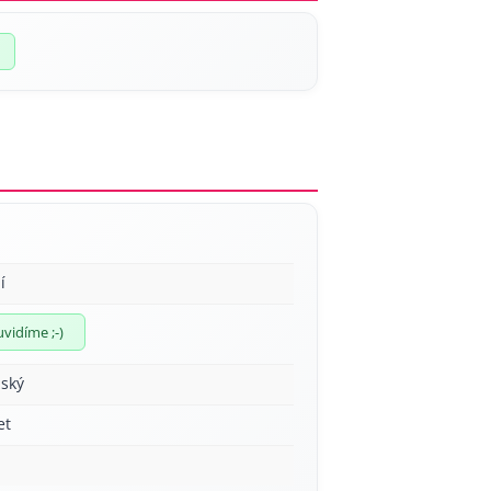
í
uvidíme ;-)
ský
et