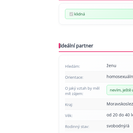
klidná
Ideální partner
ženu
Hledám:
homosexuáln
Orientace:
O jaký vztah by měl
nevím, ještě 
mít zájem:
Moravskoslez
Kraj:
od 20 do 40 l
Věk:
svobodný/á
Rodinný stav: