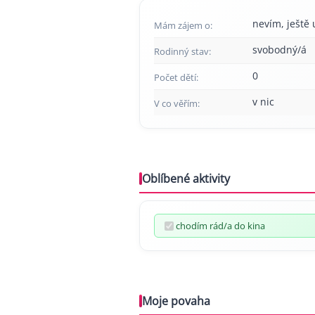
nevím, ještě 
Mám zájem o:
svobodný/á
Rodinný stav:
0
Počet dětí:
v nic
V co věřím:
Oblíbené aktivity
chodím rád/a do kina
Moje povaha