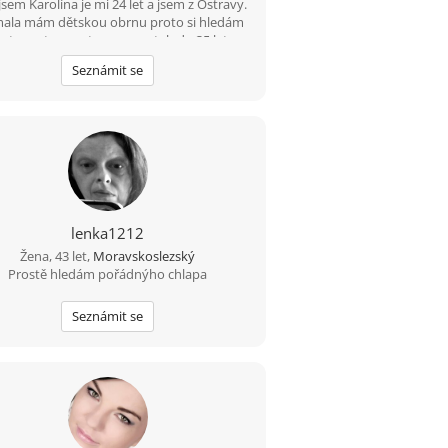
jsem Karolína je mi 24 let a jsem z Ostravy.
ala mám dětskou obrnu proto si hledám
uto cestou partnera na vztah do 35 let
inenta, bezdětného sama děti nemám ani
Seznámit se
nuji. Hledám někoho kdo mě bude mít rád
takovou jaká jsem.
lenka1212
Žena, 43 let,
Moravskoslezský
Prostě hledám pořádnýho chlapa
Seznámit se