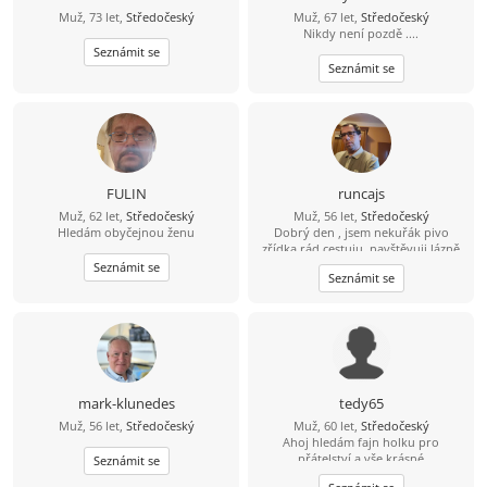
Muž, 73 let,
Středočeský
Muž, 67 let,
Středočeský
Nikdy není pozdě ....
Seznámit se
Seznámit se
FULIN
runcajs
Muž, 62 let,
Středočeský
Muž, 56 let,
Středočeský
Hledám obyčejnou ženu
Dobrý den , jsem nekuřák pivo
zřídka rád cestuju ,navštěvuji lázně
ale sám .Záliby kolo ,auta, procházky
Seznámit se
Seznámit se
divadlo a dobré jídlo
mark-klunedes
tedy65
Muž, 56 let,
Středočeský
Muž, 60 let,
Středočeský
Ahoj hledám fajn holku pro
přátelství a vše krásné
Seznámit se