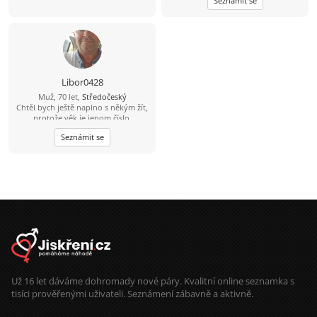
Seznámit se
Libor0428
Muž, 70 let,
Středočeský
Chtěl bych ještě naplno s někým žít,
protože věk je jenom číslo.
Seznámit se
Už 16 let dáváme dohromady nové páry. Kvalitní online seznamka s
tisíci prověřenými uživateli. Seznámení zábavně a aktivně.