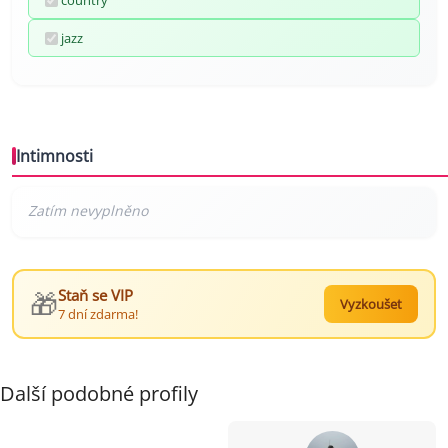
country
jazz
Intimnosti
🎁
Staň se VIP
Vyzkoušet
7 dní zdarma!
Další podobné profily