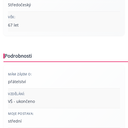
Středočeský
VĚK:
67 let
Podrobnosti
MÁM ZÁJEM O:
přátelství
VZDĚLÁNÍ:
VŠ - ukončeno
MOJE POSTAVA:
střední