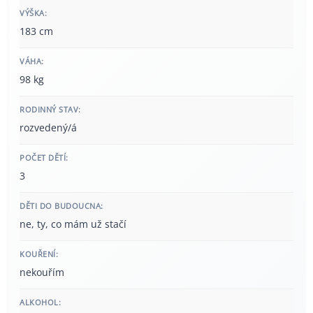
VÝŠKA:
183 cm
VÁHA:
98 kg
RODINNÝ STAV:
rozvedený/á
POČET DĚTÍ:
3
DĚTI DO BUDOUCNA:
ne, ty, co mám už stačí
KOUŘENÍ:
nekouřím
ALKOHOL: