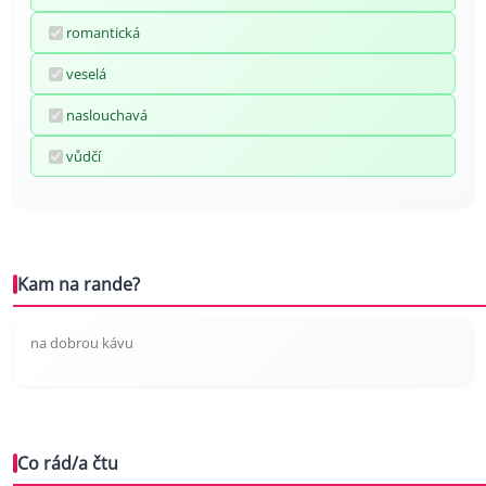
romantická
veselá
naslouchavá
vůdčí
Kam na rande?
na dobrou kávu
Co rád/a čtu