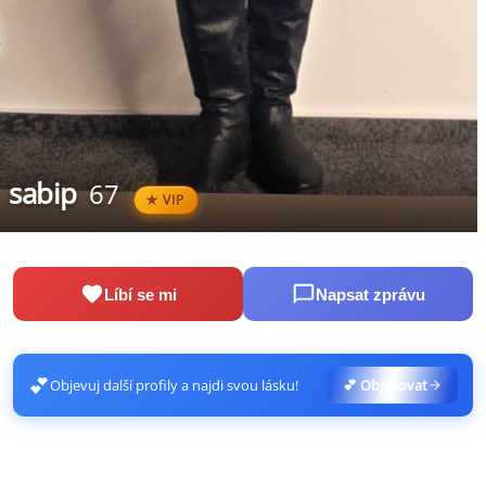
sabip
67
VIP
Líbí se mi
Napsat zprávu
💕
Objevuj další profily a najdi svou lásku!
💕 Objevovat