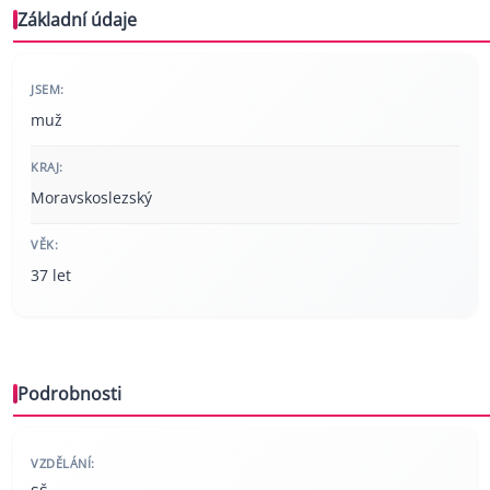
Základní údaje
JSEM:
muž
KRAJ:
Moravskoslezský
VĚK:
37 let
Podrobnosti
VZDĚLÁNÍ: