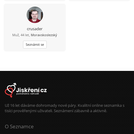
crusader
Muž, 44 let,
Moravskoslezský
Seznámit se
Už 16 let dáváme dohromady nové páry. Kvalitní online seznamka s
tisíci prověřenými uživateli. Seznámení zábavně a aktivně.
O Seznamce