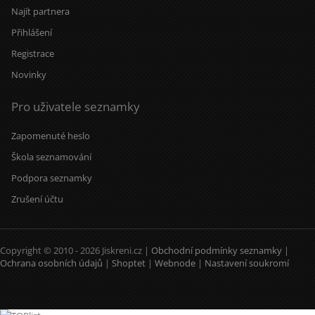
Najít partnera
Přihlášení
Registrace
Novinky
Pro uživatele seznamky
Zapomenuté heslo
Škola seznamování
Podpora seznamky
Zrušení účtu
Copyright © 2010 - 2026 Jiskreni.cz |
Obchodní podmínky seznamky
|
Ochrana osobních údajů
|
Shoptet
|
Webnode
|
Nastavení soukromí