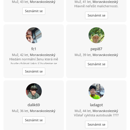
Muž, 43 let,
Moravskoslezský
Muž, 41 let,
Moravskoslezský
Hlavně neřešit malichernosti.
Seznámit se
Seznámit se
fc1
pepi87
Muž, 42 let,
Moravskoslezský
Muž, 39 let,
Moravskoslezský
Hledám normální ženu která mě
bude chápat jako jí budeme se
Seznámit se
podporovat navzájem v dobrém i
Seznámit se
zlem nesnáším nevěru a která ví co
od života chce
dalik69
ladagot
Muž, 36 let,
Moravskoslezský
Muž, 44 let,
Moravskoslezský
Včelař cyklista autobusák ????
Seznámit se
Seznámit se