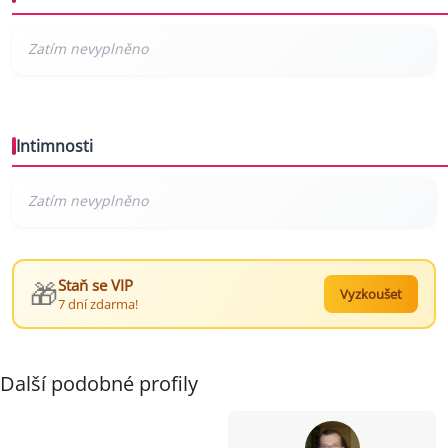
Intimnosti
🎁
Staň se VIP
Vyzkoušet
7 dní zdarma!
Další podobné profily