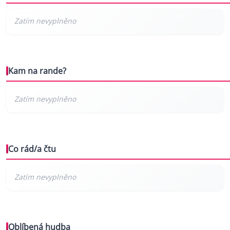
Kam na rande?
Co rád/a čtu
Oblíbená hudba