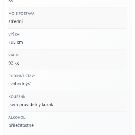
SŠ
MOJE POSTAVA:
střední
VÝŠKA:
195 cm
VÁHA:
92 kg
RODINNÝ STAV:
svobodný/á
KOUŘENÍ:
jsem pravidelný kuřák
ALKOHOL:
příležitostně