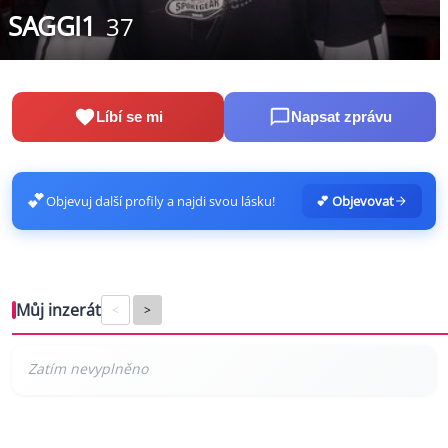
SAGGI1
37
Líbí se mi
Napsat zprávu
💕
Objevuj další profily a najdi svou lásku!
💕 Objevovat
Můj inzerát
<
>