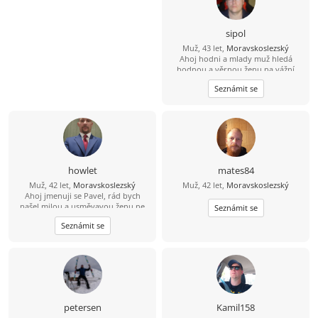
sipol
Muž, 43 let,
Moravskoslezský
Ahoj hodni a mlady muž hledá
hodnou a věrnou ženu na vážní
seznámení lásku .
Seznámit se
howlet
mates84
Muž, 42 let,
Moravskoslezský
Muž, 42 let,
Moravskoslezský
Ahoj jmenuji se Pavel, rád bych
našel milou a usměvavou ženu ne
Seznámit se
jen na pokec ale pokud možno i na
Seznámit se
vážný vztah mezi 26 a 49 lety, pokud
budeš chtít ozvi se, budu moc rád
petersen
Kamil158