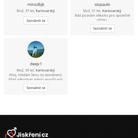
miroslbjk
siopaulo
Muž, 37 let,
Karlovarský
Muž, 51 let,
Karlovarský
Rád poznám někoho pro společné
zážitky.
Seznámit se
Seznámit se
deejv1
Muž, 39 let,
Karlovarský
Ahoj, hledám ženu na seznámení.
Před několikati měsíci skončil můj
bývalí vztah. Teď chci potkat
Seznámit se
kamarádku , milenku, ženu na vážný
vztah. Bydlím sám, a bydlím na
baráčku v Rudě na Šumavě. Auto
mám, čas si udělám :-), a odepíšu na
každou zprávu. Jestli chceš, napiš a
uvidíš ;-) .