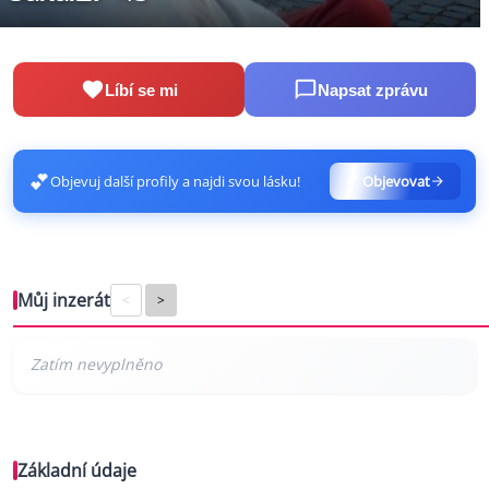
Líbí se mi
Napsat zprávu
💕
Objevuj další profily a najdi svou lásku!
💕 Objevovat
Můj inzerát
<
>
Základní údaje