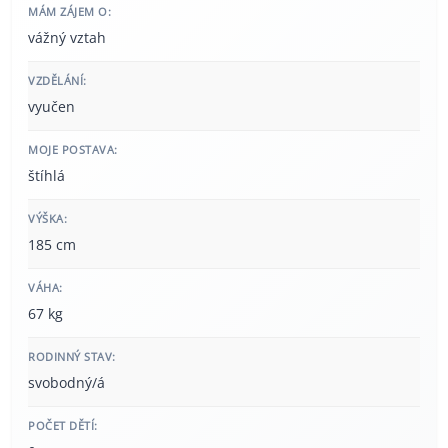
MÁM ZÁJEM O:
vážný vztah
VZDĚLÁNÍ:
vyučen
MOJE POSTAVA:
štíhlá
VÝŠKA:
185 cm
VÁHA:
67 kg
RODINNÝ STAV:
svobodný/á
POČET DĚTÍ: