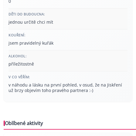
0
DĚTI DO BUDOUCNA:
jednou určitě chci mít
KOUŘENÍ:
jsem pravidelný kuřák
ALKOHOL:
příležitostně
V CO VĚŘÍM:
v náhodu a lásku na první pohled, v osud, že na Jiskření
už brzy objevím toho pravého partnera :-)
Oblíbené aktivity