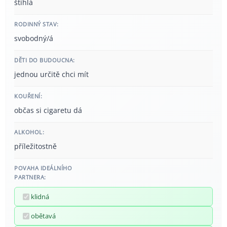
štíhlá
RODINNÝ STAV:
svobodný/á
DĚTI DO BUDOUCNA:
jednou určitě chci mít
KOUŘENÍ:
občas si cigaretu dá
ALKOHOL:
příležitostně
POVAHA IDEÁLNÍHO
PARTNERA:
klidná
obětavá