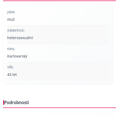
JSEM:
muž
ORIENTACE:
heterosexuální
KRAJ:
Karlovarský
VĚK:
43 let
Podrobnosti