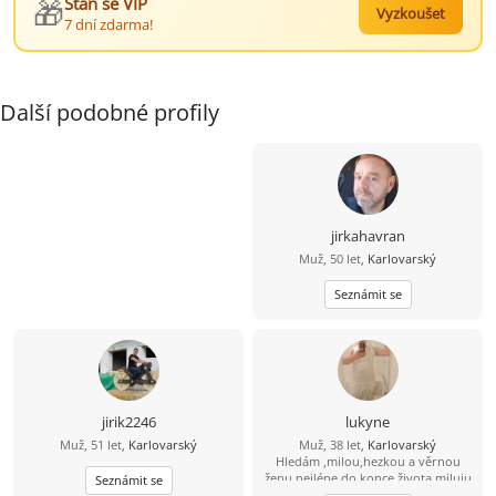
🎁
Staň se VIP
Vyzkoušet
7 dní zdarma!
Další podobné profily
jirkahavran
Muž, 50 let,
Karlovarský
Seznámit se
jirik2246
lukyne
Muž, 51 let,
Karlovarský
Muž, 38 let,
Karlovarský
Hledám ,milou,hezkou a věrnou
ženu nejlépe do konce života,miluju
Seznámit se
přírodu,jízdu na kole, masáže,more,