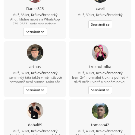
Daniel323
cwell
Muž, 33 let,
Královéhradecký
Muž, 39 let,
Královéhradecký
Ahoj, klidně napiš na WhatsApp
739125531 tady moc nejsem.
Seznámit se
Seznámit se
arthas
trochuholka
Muž, 37 let,
Královéhradecký
Muž, 40 let,
Královéhradecký
Jsem hrdý táta takže v mém životě
Jsem 2v1 normální kluk na pohled +
rozhodně není nudno. Mám rád
dívčí duše uvnitř a hledám novou
aktivní odpočinek – vyrazit na
nejlepší kamarádku jako spřízněnou
Seznámit se
Seznámit se
procházku, do přírody nebo na výlet
duši. Sice jsem duše zadaná ale i tak
je pro mě ideální způsob, jak vyčistit
osamocená.
hlavu. Když zrovna nelítáme venku,
rád zkouším vařit nová jídla, pustím
si dobrý film nebo si prostě jen tak
užívám zasloužený klid. Hledám
pohodovou ženu, se kterou je
sranda, má smysl pro zábavu a
dabal89
tomasp42
nezkazí žádnou legraci. Oceníš-li můj
Muž, 37 let,
Královéhradecký
Muž, 43 let,
Královéhradecký
životní styl, ráda vyrazíš ven a máš