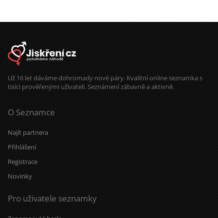
Už 16 let dáváme dohromady nové páry. Kvalitní online seznamka s
tisíci prověřenými uživateli. Seznámení zábavně a aktivně.
O Seznamce
Najít partnera
Přihlášení
Registrace
Novinky
Pro uživatele seznamky