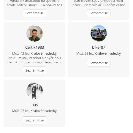
Hledám kamarádku na společné
Rád trávím čas v přírodě a mezi
pro strach uděláno, budeme si
chvíle (výlety, sport, ...) a pokud se z
přáteli. Jsem včelař. Hledám vážné
skvěle rozumět.
toho vyklube něco víc, budu velmi
seznámení a ne partnerku na jednu
Seznámit se
Seznámit se
rád ... :-)
noc.
Certik1983
biker87
Muž, 43 let,
Královéhradecký
Muž, 38 let,
Královéhradecký
Najdu milou, veselou a obyčejnou
ženu?... líbí se mi starší ženy, jsem
Seznámit se
chtěl ještě dodat....
Seznámit se
has
Muž, 27 let,
Královéhradecký
Seznámit se