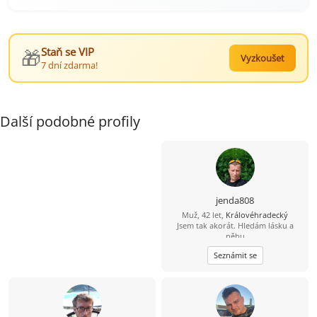
🎁
Staň se VIP
Vyzkoušet
7 dní zdarma!
Další podobné profily
jenda808
Muž, 42 let,
Královéhradecký
Jsem tak akorát. Hledám lásku a
něhu
Seznámit se