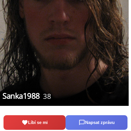
Sanka1988
38
Líbí se mi
Napsat zprávu