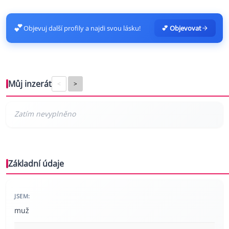
💕
Objevuj další profily a najdi svou lásku!
💕 Objevovat
Můj inzerát
<
>
Základní údaje
JSEM:
muž