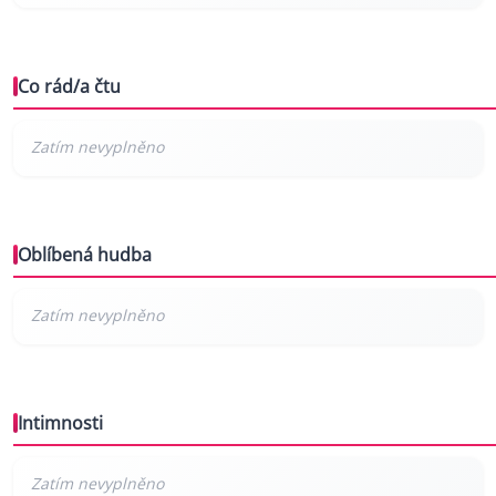
Co rád/a čtu
Oblíbená hudba
Intimnosti