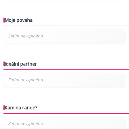
Moje povaha
Ideální partner
Kam na rande?