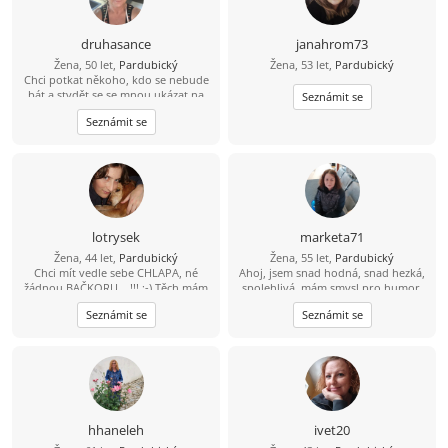
druhasance
janahrom73
Žena, 50 let,
Pardubický
Žena, 53 let,
Pardubický
Chci potkat někoho, kdo se nebude
bát a stydět se se mnou ukázat na
Seznámit se
ulici, vzít mě za ruku nebo mi dát
Seznámit se
pusu…..nechci jen nabídky sexu za
zavřenými dveřmi
lotrysek
marketa71
Žena, 44 let,
Pardubický
Žena, 55 let,
Pardubický
Chci mít vedle sebe CHLAPA, né
Ahoj, jsem snad hodná, snad hezká,
žádnou BAČKORU... !!! :-) Těch mám
spolehlivá, mám smysl pro humor,
doma v botníku dost :-)
věrná, ohleduplná. Ráda chodím do
Seznámit se
Seznámit se
kina, mám ráda lidi a zvířata.
Hledám hodného, spolehlivého
muže se smyslem pro humor a pro
hezký život.
hhaneleh
ivet20