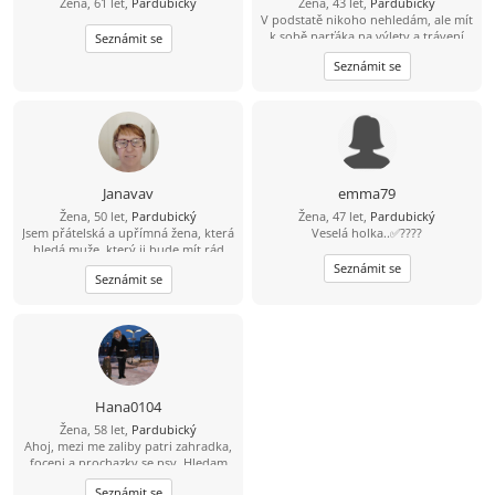
Žena, 61 let,
Pardubický
Žena, 43 let,
Pardubický
V podstatě nikoho nehledám, ale mít
k sobě parťáka na výlety a trávení
Seznámit se
společného času, není k zahození.
Seznámit se
Janavav
emma79
Žena, 50 let,
Pardubický
Žena, 47 let,
Pardubický
Jsem přátelská a upřímná žena, která
Veselá holka..✅????
hledá muže, který ji bude mít rád
takovou, jaká je
Seznámit se
Seznámit se
Hana0104
Žena, 58 let,
Pardubický
Ahoj, mezi me zaliby patri zahradka,
foceni a prochazky se psy. Hledam
aktivniho cloveka, ktery se mnou
Seznámit se