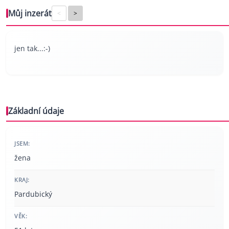
Můj inzerát
<
>
jen tak...:-)
Základní údaje
JSEM:
žena
KRAJ:
Pardubický
VĚK: