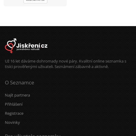
bude rad travit cas nejen venku, ale i
pri klidnych vecerech.
Už 16 let dáváme dohromady nové páry. Kvalitní online seznamka s
tisíci prověřenými uživateli. Seznámení zábavně a aktivně.
O Seznamce
Najít partnera
Přihlášení
Registrace
Novinky