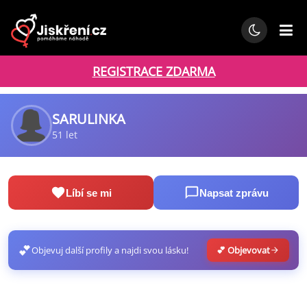
REGISTRACE ZDARMA
SARULINKA
51 let
Líbí se mi
Napsat zprávu
💕
Objevuj další profily a najdi svou lásku!
💕 Objevovat