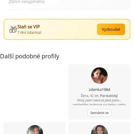
🎁
Staň se VIP
Vyzkoušet
7 dní zdarma!
Další podobné profily
zdenka1984
Žena, 42 let,
Pardubický
Ahoj jsem taková jaká jsem…
nehledám známost na jednu nebo
dvě noci… hledám vztah který bude
Seznámit se
trvat už na vždy ❤️