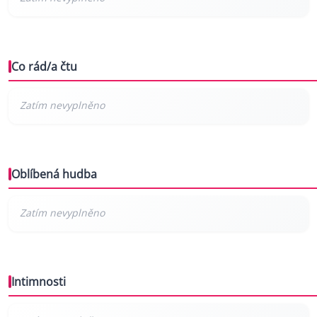
Co rád/a čtu
Oblíbená hudba
Intimnosti