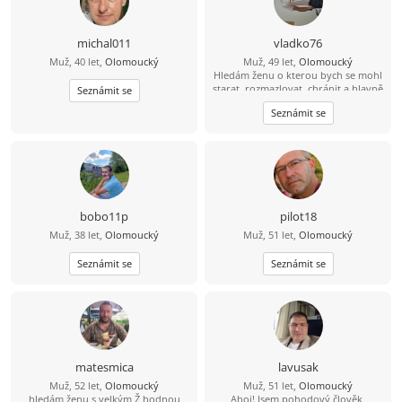
michal011
vladko76
Muž, 40 let,
Olomoucký
Muž, 49 let,
Olomoucký
Hledám ženu o kterou bych se mohl
starat, rozmazlovat, chránit a hlavně
Seznámit se
milovat. Jsem pekař cukrař ????????
Seznámit se
bobo11p
pilot18
Muž, 38 let,
Olomoucký
Muž, 51 let,
Olomoucký
Seznámit se
Seznámit se
matesmica
lavusak
Muž, 52 let,
Olomoucký
Muž, 51 let,
Olomoucký
hledám ženu s velkým Ž hodnou
Ahoj! Jsem pohodový člověk,