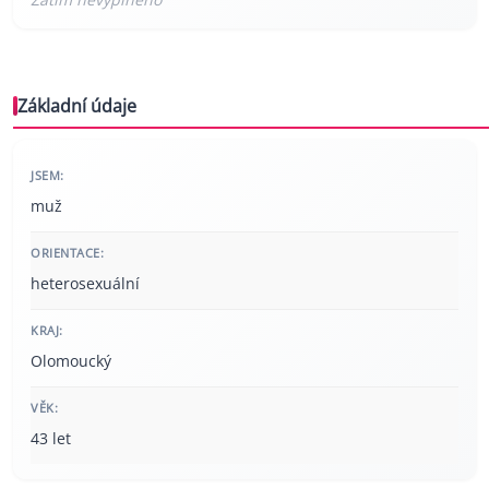
Základní údaje
JSEM:
muž
ORIENTACE:
heterosexuální
KRAJ:
Olomoucký
VĚK:
43 let