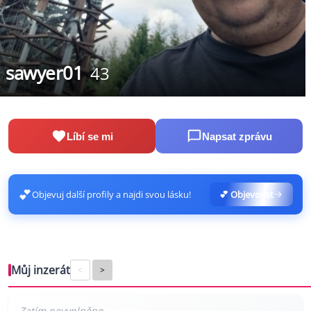
sawyer01
43
Líbí se mi
Napsat zprávu
💕
Objevuj další profily a najdi svou lásku!
💕 Objevovat
Můj inzerát
<
>