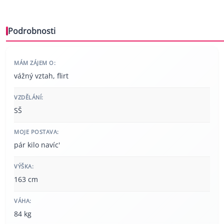
Podrobnosti
MÁM ZÁJEM O:
vážný vztah, flirt
VZDĚLÁNÍ:
SŠ
MOJE POSTAVA:
pár kilo navíc'
VÝŠKA:
163 cm
VÁHA:
84 kg