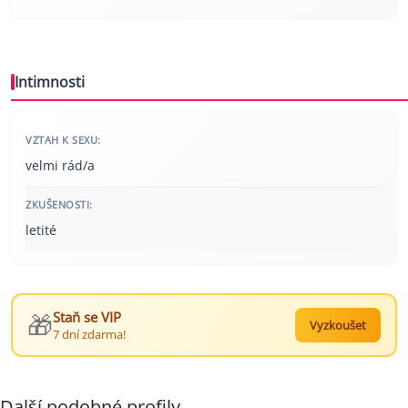
Intimnosti
VZTAH K SEXU:
velmi rád/a
ZKUŠENOSTI:
letité
🎁
Staň se VIP
Vyzkoušet
7 dní zdarma!
Další podobné profily