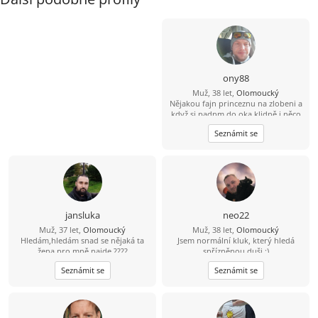
ony88
Muž, 38 let,
Olomoucký
Nějakou fajn princeznu na zlobeni a
když si padnm do oka klidně i něco
vic
Seznámit se
jansluka
neo22
Muž, 37 let,
Olomoucký
Muž, 38 let,
Olomoucký
Hledám,hledám snad se nějaká ta
Jsem normální kluk, který hledá
žena pro mně najde ????
spřízněnou duši :)
Seznámit se
Seznámit se