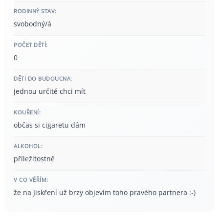
RODINNÝ STAV:
svobodný/á
POČET DĚTÍ:
0
DĚTI DO BUDOUCNA:
jednou určitě chci mít
KOUŘENÍ:
občas si cigaretu dám
ALKOHOL:
příležitostně
V CO VĚŘÍM:
že na Jiskření už brzy objevím toho pravého partnera :-)