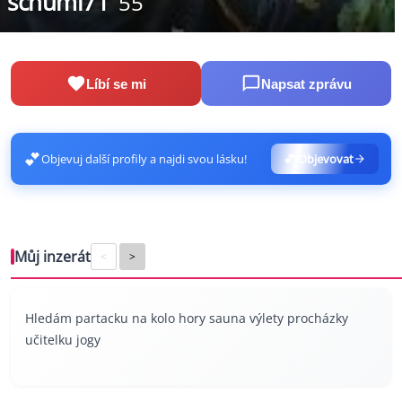
schumi71
55
Líbí se mi
Napsat zprávu
💕
Objevuj další profily a najdi svou lásku!
💕 Objevovat
Můj inzerát
<
>
Hledám partacku na kolo hory sauna výlety procházky
učitelku jogy