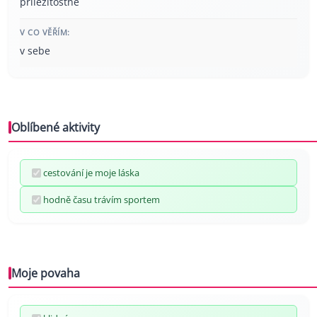
příležitostně
V CO VĚŘÍM:
v sebe
Oblíbené aktivity
cestování je moje láska
hodně času trávím sportem
Moje povaha