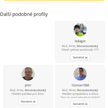
Další podobné profily
ladagot
Muž, 44 let,
Moravskoslezský
Včelař cyklista autobusák ????
Seznámit se
jirim
1tomas1968
Muž, 50 let,
Moravskoslezský
Muž, 58 let,
Moravskoslezský
Hledám parťáka pro život.
Hledám sympatickou a milou
ženu,to snad nebude problém?
Seznámit se
Seznámit se