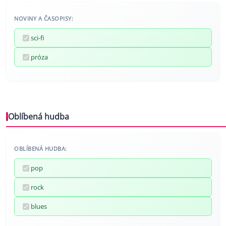
NOVINY A ČASOPISY:
sci-fi
próza
Oblíbená hudba
OBLÍBENÁ HUDBA:
pop
rock
blues