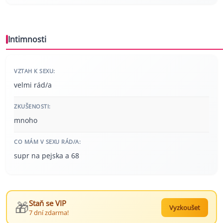
Intimnosti
VZTAH K SEXU:
velmi rád/a
ZKUŠENOSTI:
mnoho
CO MÁM V SEXU RÁD/A:
supr na pejska a 68
🎁
Staň se VIP
Vyzkoušet
7 dní zdarma!