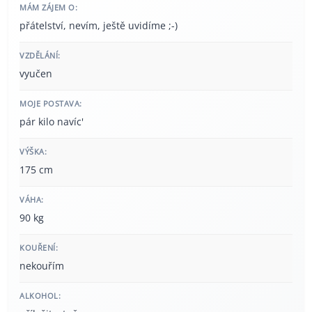
MÁM ZÁJEM O:
přátelství, nevím, ještě uvidíme ;-)
VZDĚLÁNÍ:
vyučen
MOJE POSTAVA:
pár kilo navíc'
VÝŠKA:
175 cm
VÁHA:
90 kg
KOUŘENÍ:
nekouřím
ALKOHOL: