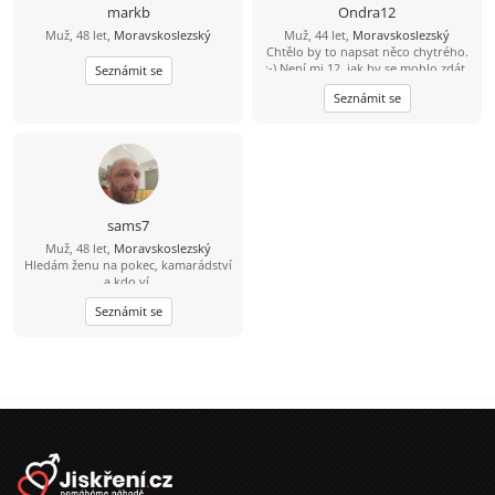
markb
Ondra12
Muž, 48 let,
Moravskoslezský
Muž, 44 let,
Moravskoslezský
Chtělo by to napsat něco chytrého.
:-) Není mi 12, jak by se mohlo zdát,
Seznámit se
jsem o něco starší. Rád poznám
Seznámit se
slečnu s níž bych mohl trávit volné
chvíle ve společnosti přátel či o
samotě, ať už procházkami v
přírodě, jízdou na kole, cestováním
nebo čímkoliv co se nám bude líbit.
:-)
sams7
Muž, 48 let,
Moravskoslezský
Hledám ženu na pokec, kamarádství
a kdo ví.
Seznámit se