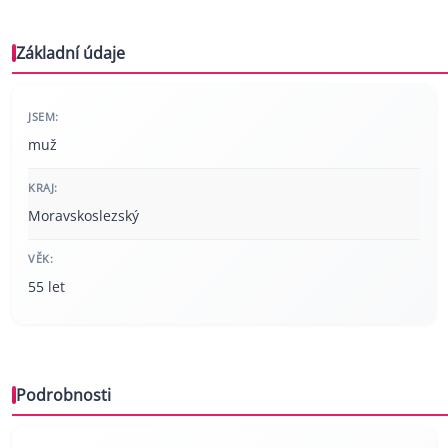
Základní údaje
JSEM:
muž
KRAJ:
Moravskoslezský
VĚK:
55 let
Podrobnosti