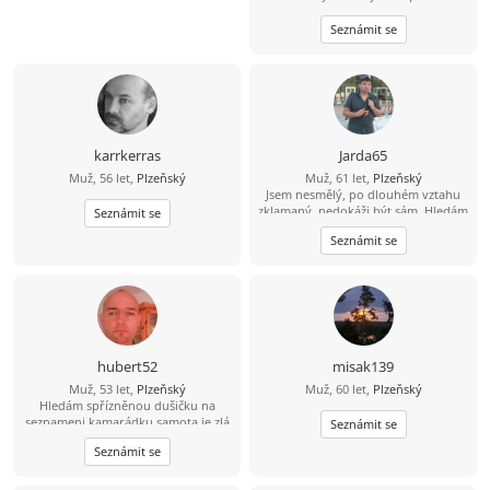
Seznámit se
karrkerras
Jarda65
Muž, 56 let,
Plzeňský
Muž, 61 let,
Plzeňský
Jsem nesmělý, po dlouhém vztahu
zklamaný, nedokáži být sám. Hledám
Seznámit se
někoho do týmu na život.
Seznámit se
hubert52
misak139
Muž, 53 let,
Plzeňský
Muž, 60 let,
Plzeňský
Hledám spřízněnou dušičku na
seznameni kamarádku samota je zlá
Seznámit se
mám rád toulky přírodou cyklistiku
Seznámit se
na výlety a na večerní procházky
jsem romantik