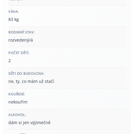
VÁHA:
83 kg
RODINNÝ STAV:
rozvedený/á
POČET DĚTÍ:
2
DĚTI DO BUDOUCNA:
ne, ty, co mám už stačí
KOUŘENÍ:
nekouřím
ALKOHOL:
dám si jen výjimečně