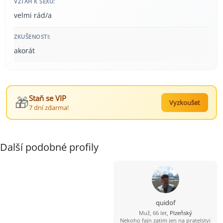
VZTAH K SEXU:
velmi rád/a
ZKUŠENOSTI:
akorát
🎁
Staň se VIP
Vyzkoušet
7 dní zdarma!
Další podobné profily
quidof
Muž, 66 let,
Plzeňský
Nekoho fajn zatim jen na pratelstvi