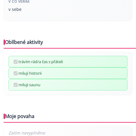
V CO VĚŘÍM:
v sebe
Oblíbené aktivity
trávím rád/a čas s přáteli
miluji historii
miluji saunu
Moje povaha