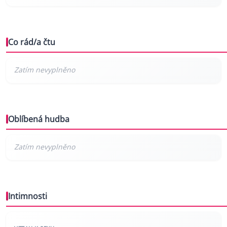
Co rád/a čtu
Oblíbená hudba
Intimnosti