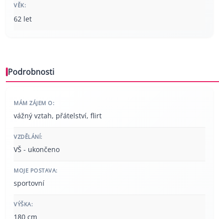
VĚK:
62 let
Podrobnosti
MÁM ZÁJEM O:
vážný vztah, přátelství, flirt
VZDĚLÁNÍ:
VŠ - ukončeno
MOJE POSTAVA:
sportovní
VÝŠKA:
180 cm