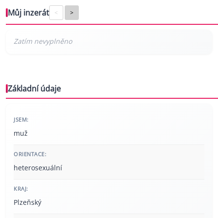
Můj inzerát
<
>
Základní údaje
JSEM:
muž
ORIENTACE:
heterosexuální
KRAJ:
Plzeňský