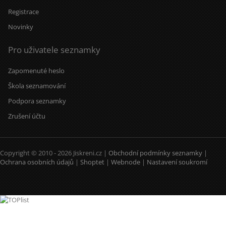
Registrace
Novinky
Pro uživatele seznamky
Zapomenuté heslo
Škola seznamování
Podpora seznamky
Zrušení účtu
Copyright © 2010 - 2026 Jiskreni.cz |
Obchodní podmínky seznamky
|
Ochrana osobních údajů
|
Shoptet
|
Webnode
|
Nastavení soukromí