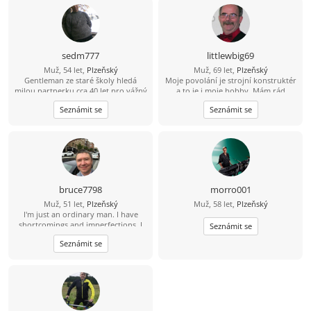
sedm777
littlewbig69
Muž, 54 let,
Plzeňský
Muž, 69 let,
Plzeňský
Gentleman ze staré školy hledá
Moje povolání je strojní konstruktér
milou partnerku cca 40 let pro vážný
a to je i moje hobby. Mám rád
vztah -rodinu? Jen bezdětnou.
přesnost a umím si poradit snad se
Seznámit se
Seznámit se
vším co je doma nutné opravit či
udělat. Rád vařím a peču. Jsem
gentleman ze staré školy a mám k
ženám úctu! SEX je moje droga a
inspirace pro mojí tvůrčí práci! V
našem věku nějaký ten rok ± nehraje
žádnou roli. Moje krédo je jak zpívá
Karel Gott: "Být stále mlád!" Život se
bruce7798
morro001
musí užívat a nejen přežívat!
Muž, 51 let,
Plzeňský
Muž, 58 let,
Plzeňský
I'm just an ordinary man. I have
shortcomings and imperfections. I
Seznámit se
don't know what kind of life others
Seznámit se
need. That's not my job. I only know
what kind of life I want. If you like
this kind of life, I hope you can talk
to me. I really love that kind of
ordinary and down - to - earth love.
It doesn't need to be as
exaggeratedly romantic as in