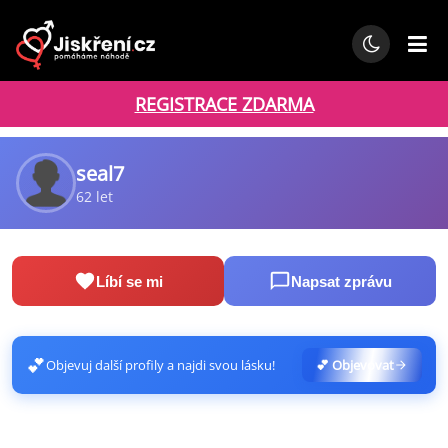
REGISTRACE ZDARMA
seal7
62 let
Líbí se mi
Napsat zprávu
💕
Objevuj další profily a najdi svou lásku!
💕 Objevovat