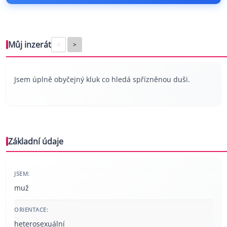
Můj inzerát
<
>
Jsem úplně obyčejný kluk co hledá spřízněnou duši.
Základní údaje
JSEM:
muž
ORIENTACE:
heterosexuální