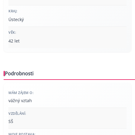
KRAJ:
Ústecký
VĚK:
42 let
Podrobnosti
MÁM ZÁJEM O:
vážný vztah
VZDĚLÁNÍ:
SŠ
MOJE POSTAVA: