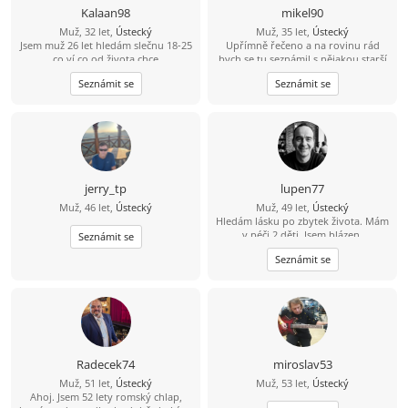
Kalaan98
mikel90
Muž, 32 let,
Ústecký
Muž, 35 let,
Ústecký
Jsem muž 26 let hledám slečnu 18-25
Upřímně řečeno a na rovinu rád
co ví co od života chce
bych se tu seznámil s nějakou starší
ženou která by měla zájem o někoho
Seznámit se
Seznámit se
mladšího například mého věku a
mám i rodinu děti tak by to nevadilo
jerry_tp
lupen77
Muž, 46 let,
Ústecký
Muž, 49 let,
Ústecký
Hledám lásku po zbytek života. Mám
v péči 2 děti. Jsem blázen.
Seznámit se
Seznámit se
Radecek74
miroslav53
Muž, 51 let,
Ústecký
Muž, 53 let,
Ústecký
Ahoj. Jsem 52 lety romský chlap,