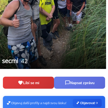
secmi
42
Líbí se mi
Napsat zprávu
💕
Objevuj další profily a najdi svou lásku!
💕 Objevovat