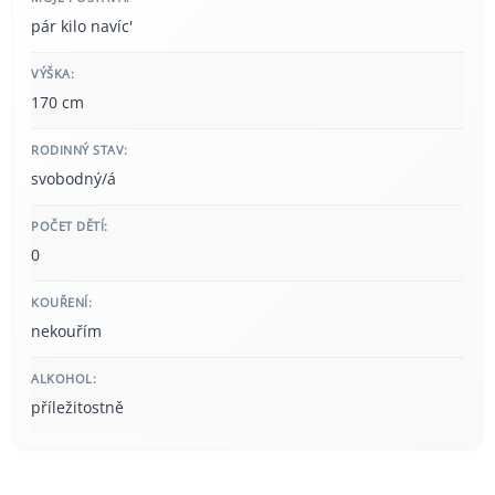
pár kilo navíc'
VÝŠKA:
170 cm
RODINNÝ STAV:
svobodný/á
POČET DĚTÍ:
0
KOUŘENÍ:
nekouřím
ALKOHOL:
příležitostně