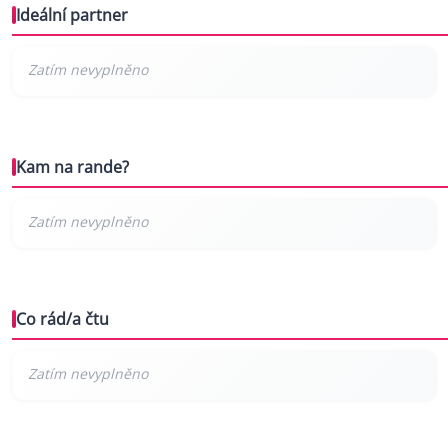
Ideální partner
Kam na rande?
Co rád/a čtu