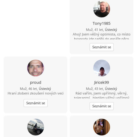
Tony1985
Muž, 41 let,
Ústecký
Ahoj! Jsem věčný optimista, co místo
hospody jde raději do garáže něco
vytvářet. V bytě me moc nenajdeš,
Seznámit se
protože trávím čas v přírodě na
houbách, na rybách... Hledám tu
ideálně partnerku do života, kdo ví
kam nás to zavede ????
proud
Jiricek99
Muž, 46 let,
Ústecký
Muž, 43 let,
Ústecký
Hraní zlobeni zkoušení nových veci
Rád vařím, jsem upřímný, věrný,
tolerantní , hledám vážný upřímný
vztah, můj kontakt je
Seznámit se
Seznámit se
704/538857,snad není můj
hendikepek problém se znovu
seznámit, rád vařím, pracují, jsem
věrný, upřímný, tolerantní, mám rád
procházky,hudbu, můj kontakt je
pospajiri33@seznam.cz
nemám VIP
účet budu rád když mi napíšeš