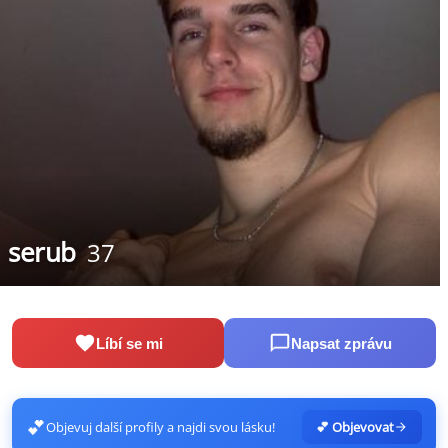
serub
37
Líbí se mi
Napsat zprávu
💕
Objevuj další profily a najdi svou lásku!
💕 Objevovat