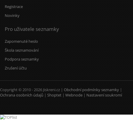
Registrace
Novinky
Pro uživatele seznamky
Zapomenuté heslo
Škola seznamování
Podpora seznamky
Zrušení účtu
Copyright © 2010 - 2026 Jiskreni.cz |
Obchodní podmínky seznamky
|
Ochrana osobních údajů
|
Shoptet
|
Webnode
|
Nastavení soukromí