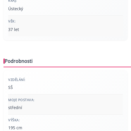
KRAJ:
Ústecký
VĚK:
37 let
Podrobnosti
VZDĚLÁNÍ:
SŠ
MOJE POSTAVA:
střední
VÝŠKA:
195 cm