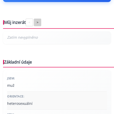
Můj inzerát
<
>
Základní údaje
JSEM:
muž
ORIENTACE:
heterosexuální