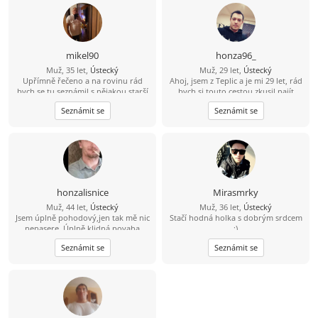
věrný, upřímný, tolerantní, mám rád
procházky,hudbu, můj kontakt je
pospajiri33@seznam.cz
nemám VIP
účet budu rád když mi napíšeš
mikel90
honza96_
Muž, 35 let,
Ústecký
Muž, 29 let,
Ústecký
Upřímně řečeno a na rovinu rád
Ahoj, jsem z Teplic a je mi 29 let, rád
bych se tu seznámil s nějakou starší
bych si touto cestou zkusil najít
ženou která by měla zájem o někoho
kamarádku na seznámení s vidinou
Seznámit se
Seznámit se
mladšího například mého věku a
vážného vztahu po nějakém čase.
mám i rodinu děti tak by to nevadilo
Živim se jako technik měření
regulace v nemocnici, mám rád
cestovaní, po ČR i zahraničí, plavání,
auta, IT - stavba počítačů a celkově
nové technologie.
honzalisnice
Mirasmrky
Muž, 44 let,
Ústecký
Muž, 36 let,
Ústecký
Jsem úplně pohodový,jen tak mě nic
Stačí hodná holka s dobrým srdcem
nenasere. Úplně klidná povaha
:)
Seznámit se
Seznámit se