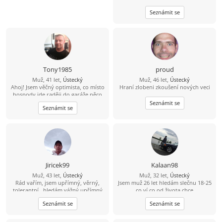
Seznámit se
Tony1985
proud
Muž, 41 let,
Ústecký
Muž, 46 let,
Ústecký
Ahoj! Jsem věčný optimista, co místo
Hraní zlobeni zkoušení nových veci
hospody jde raději do garáže něco
vytvářet. V bytě me moc nenajdeš,
Seznámit se
Seznámit se
protože trávím čas v přírodě na
houbách, na rybách... Hledám tu
ideálně partnerku do života, kdo ví
kam nás to zavede ????
Jiricek99
Kalaan98
Muž, 43 let,
Ústecký
Muž, 32 let,
Ústecký
Rád vařím, jsem upřímný, věrný,
Jsem muž 26 let hledám slečnu 18-25
tolerantní , hledám vážný upřímný
co ví co od života chce
vztah, můj kontakt je
Seznámit se
Seznámit se
704/538857,snad není můj
hendikepek problém se znovu
seznámit, rád vařím, pracují, jsem