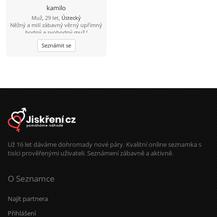
kamilo
Muž, 29 let,
Ústecký
Nĕžný a milí zàbavný vĕrný upřímný
hodný a svobodný muž !
Seznámit se
Už 16 let dáváme dohromady nové páry. Kvalitní online seznamka s
tisíci prověřenými uživateli. Seznámení zábavně a aktivně.
O Seznamce
Najít partnera
Přihlášení