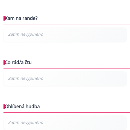
Kam na rande?
Co rád/a čtu
Oblíbená hudba