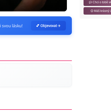
Chci o tobě v
Máš krásný 
i svou lásku!
💕 Objevovat