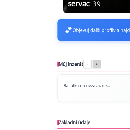
servac
39
💕
Objevuj další profily a najd
Můj inzerát
<
>
Baculku na nezavazne...
Základní údaje