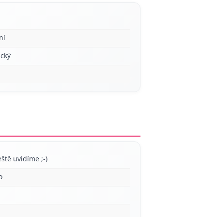
ní
cký
ještě uvidíme ;-)
o