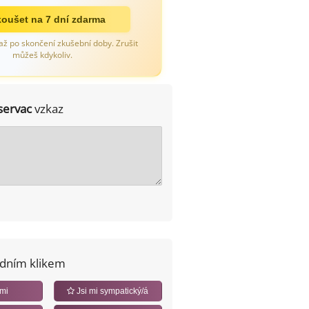
oušet na 7 dní zdarma
až po skončení zkušební doby. Zrušit
můžeš kdykoliv.
servac
vzkaz
edním klikem
 mi
Jsi mi sympatický/á