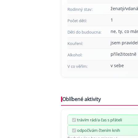
ženatý/vdan
Rodinný stav:
1
Počet dětí:
ne, ty, co má
Děti do budoucna:
jsem pravide
Kouření:
příležitostně
Alkohol:
v sebe
V co věřím:
Oblíbené aktivity
trávím rád/a čas s přáteli
odpočívám čtením knih