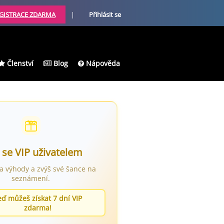
GISTRACE ZDARMA
|
Přihlásit se
Členství
Blog
Nápověda
 se VIP uživatelem
ra výhody a zvýš své šance na
seznámení.
eď můžeš získat 7 dní VIP
zdarma!