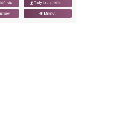
ědět víc
Tady to zajiskřilo ...
úsměv
Mrknutí