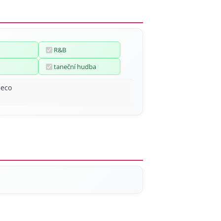
R&B
taneční hudba
neco