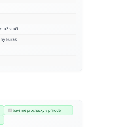
á
m už stačí
lný kuřák
baví mě procházky v přírodě