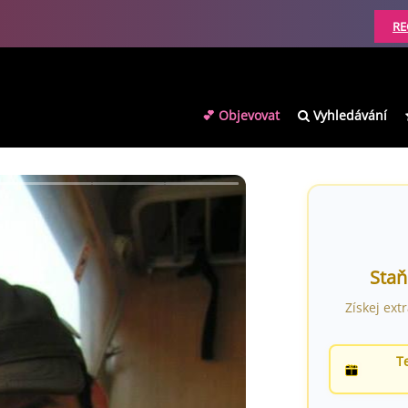
RE
💕 Objevovat
Vyhledávání
Staň
Získej ext
T