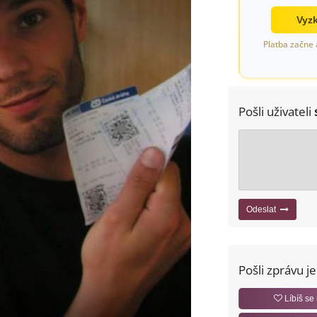
Vyzk
Platba začne 
Pošli uživateli
Odeslat
Pošli zprávu j
Líbíš se