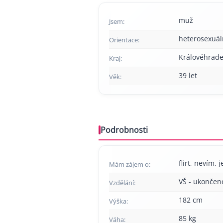
muž
Jsem:
heterosexuál
Orientace:
Královéhrade
Kraj:
39 let
Věk:
Podrobnosti
flirt, nevím, 
Mám zájem o:
VŠ - ukončen
Vzdělání:
182 cm
Výška:
85 kg
Váha: