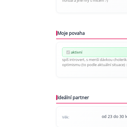
florbal a jine hry s micem :-)
Moje povaha
aktivní
spíš introvert, s menší dávkou choleri
optimismu (to podle aktuální situace) :
Ideální partner
od 23 do 30 l
Věk: