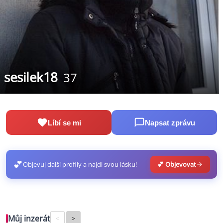
sesilek18
37
Líbí se mi
Napsat zprávu
💕
Objevuj další profily a najdi svou lásku!
💕 Objevovat
Můj inzerát
<
>