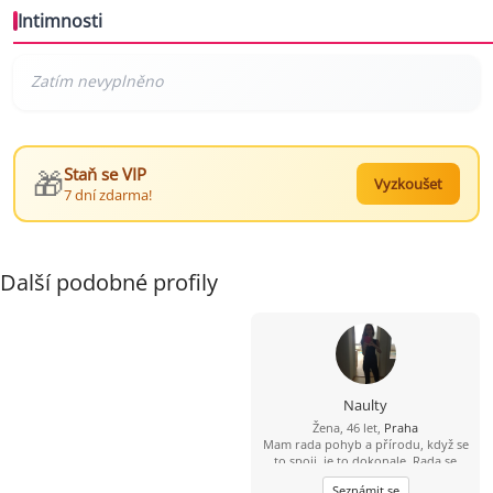
Intimnosti
🎁
Staň se VIP
Vyzkoušet
7 dní zdarma!
Další podobné profily
Naulty
Žena, 46 let,
Praha
Mam rada pohyb a přírodu, když se
to spoji, je to dokonale. Rada se
zabyvam různými druhy cvičení a
Seznámit se