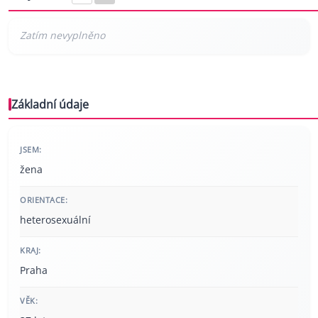
Základní údaje
JSEM:
žena
ORIENTACE:
heterosexuální
KRAJ:
Praha
VĚK: