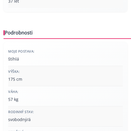
37 let
Podrobnosti
MOJE POSTAVA:
štíhlá
VÝŠKA:
175 cm
VÁHA:
57 kg
RODINNÝ STAV:
svobodný/á