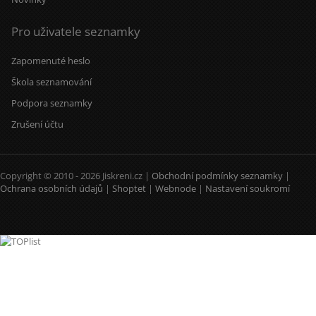
Pro uživatele seznamky
Zapomenuté heslo
Škola seznamování
Podpora seznamky
Zrušení účtu
Copyright © 2010 - 2026 Jiskreni.cz |
Obchodní podmínky seznamky
|
Ochrana osobních údajů
|
Shoptet
|
Webnode
|
Nastavení soukromí