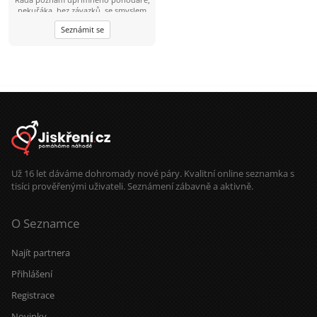
nekuřáka, bez závazků, se smyslem
pro humor, který by se mnou sdílel
Seznámit se
podobné zájmy. Mám ráda přírodu,
procházky, výlety.
Už 16 let dáváme dohromady nové páry. Kvalitní online seznamka s
tisíci prověřenými uživateli. Seznámení zábavně a aktivně.
O Seznamce
Najít partnera
Přihlášení
Registrace
Novinky