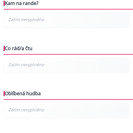
Kam na rande?
Co rád/a čtu
Oblíbená hudba