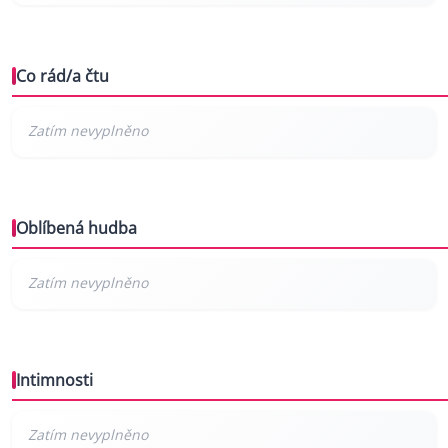
Co rád/a čtu
Oblíbená hudba
Intimnosti