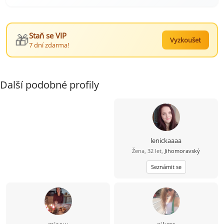
🎁
Staň se VIP
Vyzkoušet
7 dní zdarma!
Další podobné profily
lenickaaaa
Žena, 32 let,
Jihomoravský
Seznámit se