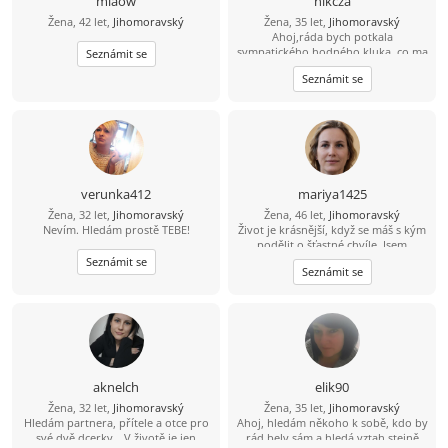
miaow
nikcza
Žena, 42 let,
Jihomoravský
Žena, 35 let,
Jihomoravský
Ahoj,ráda bych potkala
sympatického,hodného kluka, co ma
Seznámit se
rád zvířátka, s úsměvem na rtech,
Seznámit se
otevřeným srdcem a myslí to
vážně..:)
verunka412
mariya1425
Žena, 32 let,
Jihomoravský
Žena, 46 let,
Jihomoravský
Nevím. Hledám prostě TEBE!
Život je krásnější, když se máš s kým
podělit o šťastné chvíle. Jsem
pozitivní, milá a romantická žena.
Seznámit se
Seznámit se
Vážím si upřímnosti, věrnosti a
rodinných hodnot. Doufám, že
potkám muže, který hledá
opravdovou lásku, a ne jen
krátkodobé seznámení. Pokud jsi to
právě ty, pošli mi svůj е-mаil.
aknelch
elik90
Žena, 32 let,
Jihomoravský
Žena, 35 let,
Jihomoravský
Hledám partnera, přítele a otce pro
Ahoj, hledám někoho k sobě, kdo by
své dvě dcerky. „V životě je jen
rád bely sám a hledá vztah stejně