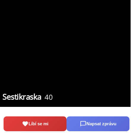
Sestikraska
40
Líbí se mi
Napsat zprávu