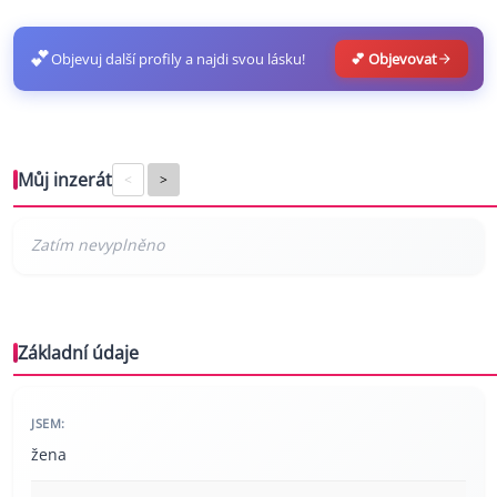
💕
Objevuj další profily a najdi svou lásku!
💕 Objevovat
Můj inzerát
<
>
Základní údaje
JSEM:
žena