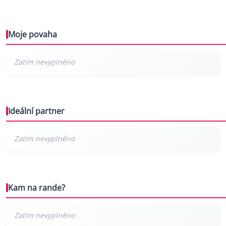
Moje povaha
Ideální partner
Kam na rande?