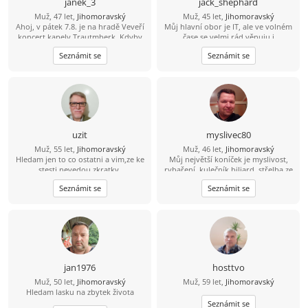
janek_3
jack_shephard
Muž, 47 let,
Jihomoravský
Muž, 45 let,
Jihomoravský
Ahoj, v pátek 7.8. je na hradě Veveří
Můj hlavní obor je IT, ale ve volném
koncert kapely Trautmberk. Kdyby
čase se velmi rád věnuju i
se Ti chtělo, tak mám na Wats Appu
humanitnějším věcem. Čas od času si
Seznámit se
Seznámit se
čerstvou fotku :-) 773 908 225 Jan
rád zasportuju či zahraju na kytaru.
Hledám někoho sympatického s
trochou rozhledu, aby jsme si měli o
čem povídat. :)
uzit
myslivec80
Muž, 55 let,
Jihomoravský
Muž, 46 let,
Jihomoravský
Hledam jen to co ostatni a vim,ze ke
Můj největší koníček je myslivost,
stesti nevedou zkratky.
rybaření, kulečník biliard, střelba ze
zbraní brokovnice, šipky, šachy
Seznámit se
Seznámit se
petanque, kostky, mám rád psy,
zvířata, rád se bavím, tancuji, trochu
jezdím na kole, mám rád procházky,
výlety. Mám rád dobré jídlo hlavně
maso, piju víno pivo i nějakého
panáčka. Vykládám vtipy, umím si
udělat srandu i ze sebe. Jsem
normální chlap mám rád upřímnost,
jan1976
hosttvo
co na srdci to na jazyku, držím slovo,
Muž, 50 let,
Jihomoravský
Muž, 59 let,
Jihomoravský
myslím že jsem férový a rovný chlap.
Hledam lasku na zbytek života
Seznámit se