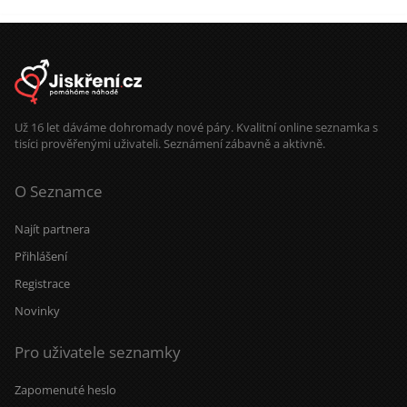
Už 16 let dáváme dohromady nové páry. Kvalitní online seznamka s
tisíci prověřenými uživateli. Seznámení zábavně a aktivně.
O Seznamce
Najít partnera
Přihlášení
Registrace
Novinky
Pro uživatele seznamky
Zapomenuté heslo