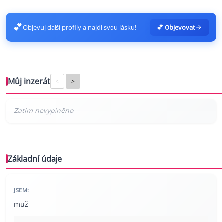
💕
Objevuj další profily a najdi svou lásku!
💕 Objevovat
Můj inzerát
<
>
Základní údaje
JSEM:
muž