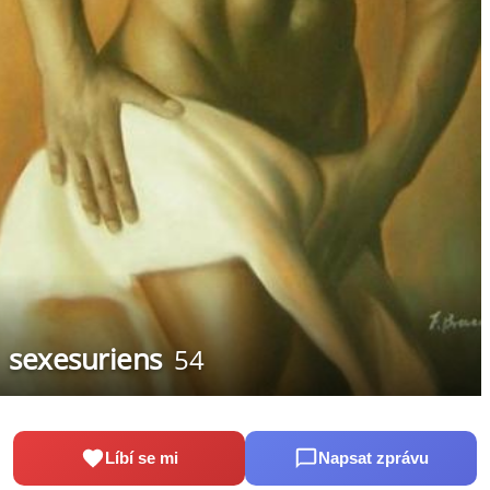
sexesuriens
54
Líbí se mi
Napsat zprávu