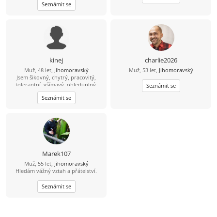
Seznámit se
kinej
charlie2026
Muž, 48 let,
Jihomoravský
Muž, 53 let,
Jihomoravský
Jsem šikovný, chytrý, pracovitý,
tolerantní, všímavý, ohleduplný,
Seznámit se
slušně vychovaný muž, kterých je na
Seznámit se
světě nezadaných málo :-). Mám rád
procházky v přírodě, cestování,
četbu a focení. Hledám vážný vztah a
věřím, že bych se mohl hodit
sympatické usměvavé ženě štíhlé
nebo normální postavy, nejlépe s
tmavšími vlasy, hnědýma očima a
radši upovídané ze Znojma nebo
Marek107
okolí. Pokud chceš, tak se mi ozvi,
Muž, 55 let,
Jihomoravský
setkáme se a uvidíme, jestli přeskočí
Hledám vážný vztah a přátelství.
jiskra :-).
Seznámit se