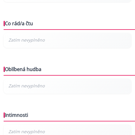
Co rád/a čtu
Oblíbená hudba
Intimnosti