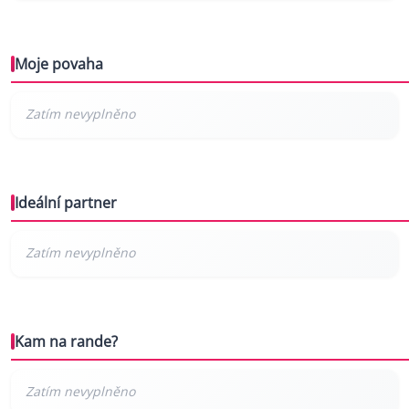
Moje povaha
Ideální partner
Kam na rande?