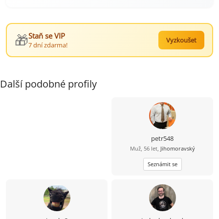
🎁
Staň se VIP
Vyzkoušet
7 dní zdarma!
Další podobné profily
petr548
Muž, 56 let,
Jihomoravský
Seznámit se