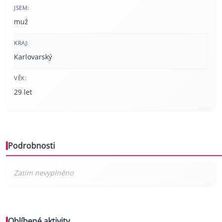
JSEM:
muž
KRAJ:
Karlovarský
VĚK:
29 let
Podrobnosti
Oblíbené aktivity