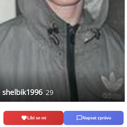
shelbik1996
29
Líbí se mi
Napsat zprávu