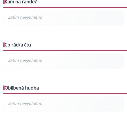
Kam na rande?
Co rád/a čtu
Oblíbená hudba