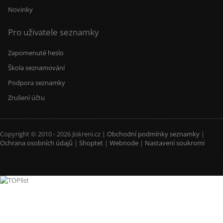
Novinky
Pro uživatele seznamky
Zapomenuté heslo
Škola seznamování
Podpora seznamky
Zrušení účtu
Copyright © 2010 - 2026 Jiskreni.cz |
Obchodní podmínky seznamky
|
Ochrana osobních údajů
|
Shoptet
|
Webnode
|
Nastavení soukromí