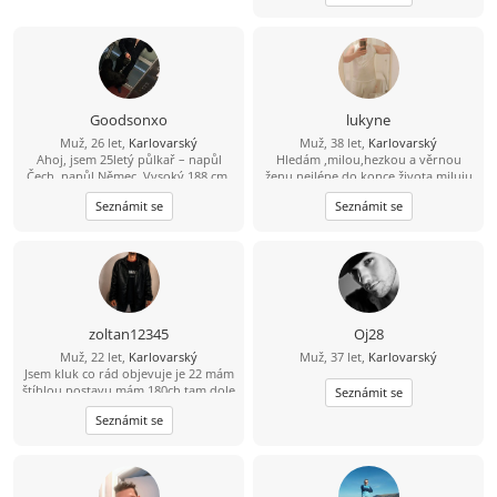
pět dětí.
Goodsonxo
lukyne
Muž, 26 let,
Karlovarský
Muž, 38 let,
Karlovarský
Ahoj, jsem 25letý půlkař – napůl
Hledám ,milou,hezkou a věrnou
Čech, napůl Němec. Vysoký 188 cm,
ženu nejlépe do konce života,miluju
86 kg. Rád beru ženu na příjemnou
přírodu,jízdu na kole, masáže,more,
Seznámit se
Seznámit se
večeři do restaurace a pak na dezert
sluníčko,poznávání nových zemí
domů. Hledám zralé, sympatické
ženy na hezké chvíle. Napiš mi,
pokud tě to zajímá.
zoltan12345
Oj28
Muž, 22 let,
Karlovarský
Muž, 37 let,
Karlovarský
Jsem kluk co rád objevuje je 22 mám
štíhlou postavu mám 180ch tam dole
Seznámit se
to můžeš zjistit Chci ženu citu bude
Seznámit se
brát vážně i když mám rád úchylne
správy jsem zadák