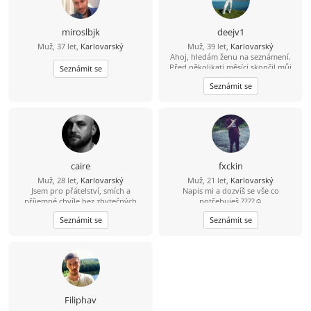
miroslbjk
deejv1
Muž, 37 let,
Karlovarský
Muž, 39 let,
Karlovarský
Ahoj, hledám ženu na seznámení.
Před několikati měsíci skončil můj
Seznámit se
bývalí vztah. Teď chci potkat
Seznámit se
kamarádku , milenku, ženu na vážný
vztah. Bydlím sám, a bydlím na
baráčku v Rudě na Šumavě. Auto
mám, čas si udělám :-), a odepíšu na
každou zprávu. Jestli chceš, napiš a
uvidíš ;-) .
caire
fxckin
Muž, 28 let,
Karlovarský
Muž, 21 let,
Karlovarský
Jsem pro přátelství, smích a
Napis mi a dozvíš se vše co
příjemné chvíle bez zbytečných
potřebuješ ????☺️
očekávání. Když přeskočí jiskra, tím
Seznámit se
Seznámit se
lépe. Když ne, aspoň si rozšíříme
obzory. Život je krátký na nudu.
Filiphav