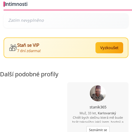
Intimnosti
🎁
Staň se VIP
Vyzkoušet
7 dní zdarma!
Další podobné profily
stanik365
Muž, 33 let,
Karlovarský
Chtěl bych slečnu která mě bude
brát takovýho jaký jsem, hodný a
romantický a věrný a přátelský, jo a
Seznámit se
ještě která by chtěla ještě se mnou