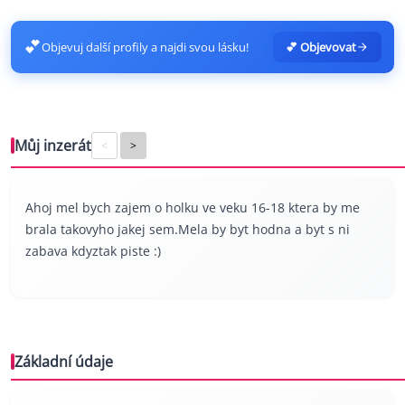
💕
Objevuj další profily a najdi svou lásku!
💕 Objevovat
Můj inzerát
<
>
Ahoj mel bych zajem o holku ve veku 16-18 ktera by me
brala takovyho jakej sem.Mela by byt hodna a byt s ni
zabava kdyztak piste :)
Základní údaje