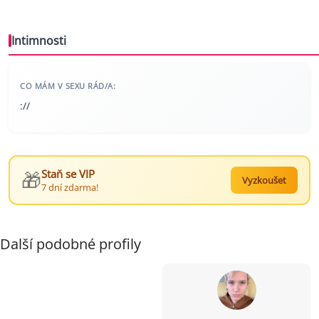
Intimnosti
CO MÁM V SEXU RÁD/A:
://
🎁
Staň se VIP
Vyzkoušet
7 dní zdarma!
Další podobné profily