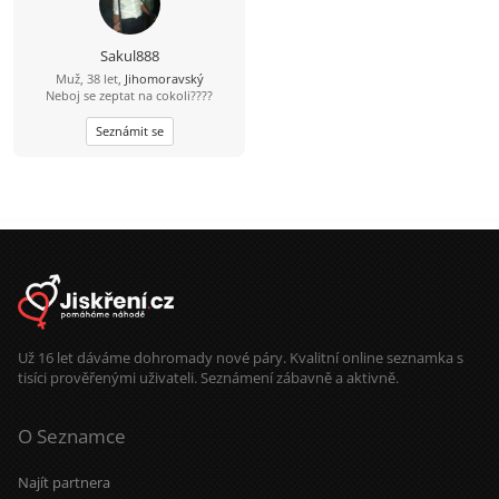
Sakul888
Muž, 38 let,
Jihomoravský
Neboj se zeptat na cokoli????
Seznámit se
Už 16 let dáváme dohromady nové páry. Kvalitní online seznamka s
tisíci prověřenými uživateli. Seznámení zábavně a aktivně.
O Seznamce
Najít partnera