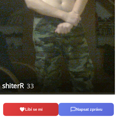
shiterR
33
Líbí se mi
Napsat zprávu