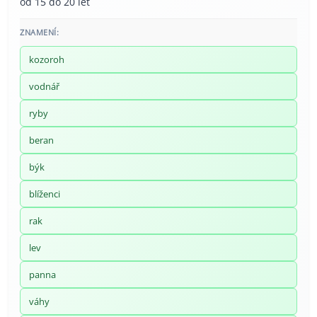
od 15 do 20 let
ZNAMENÍ:
kozoroh
vodnář
ryby
beran
býk
blíženci
rak
lev
panna
váhy