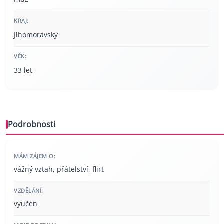
KRAJ:
Jihomoravský
VĚK:
33 let
Podrobnosti
MÁM ZÁJEM O:
vážný vztah, přátelství, flirt
VZDĚLÁNÍ:
vyučen