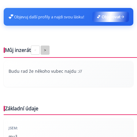
💕
Objevuj další profily a najdi svou lásku!
💕 Objevovat
Můj inzerát
<
>
Budu rad že někoho vubec najdu ://
Základní údaje
JSEM:
muž