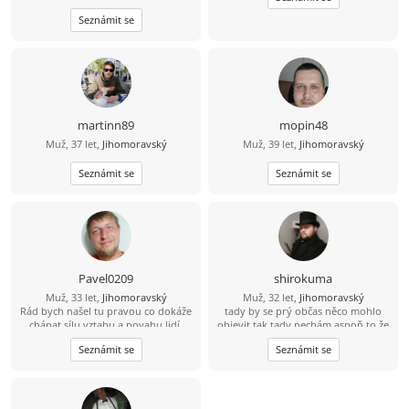
vztahu či nezávazného vztahu (vše
Seznámit se
dle domluvy). Více informací přes
vzkazy.
martinn89
mopin48
Muž, 37 let,
Jihomoravský
Muž, 39 let,
Jihomoravský
Seznámit se
Seznámit se
Pavel0209
shirokuma
Muž, 33 let,
Jihomoravský
Muž, 32 let,
Jihomoravský
Rád bych našel tu pravou co dokáže
tady by se prý občas něco mohlo
chápat sílu vztahu a povahu lidí.
objevit tak tady nechám aspoň to že
jsem divná osoba :D
Seznámit se
Seznámit se