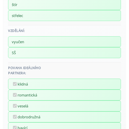
štír
střelec
VZDĚLÁNÍ:
vyučen
SŠ
POVAHA IDEÁLNÍHO
PARTNERA:
klidná
romantická
veselá
dobrodružná
bavící