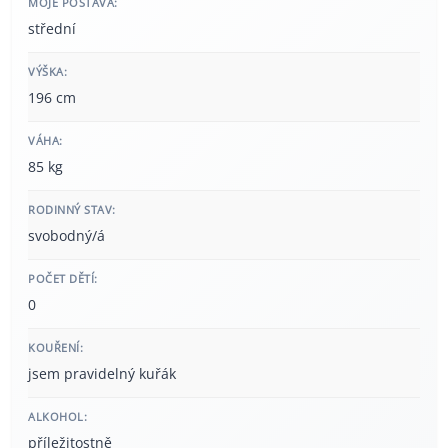
MOJE POSTAVA:
střední
VÝŠKA:
196 cm
VÁHA:
85 kg
RODINNÝ STAV:
svobodný/á
POČET DĚTÍ:
0
KOUŘENÍ:
jsem pravidelný kuřák
ALKOHOL:
příležitostně