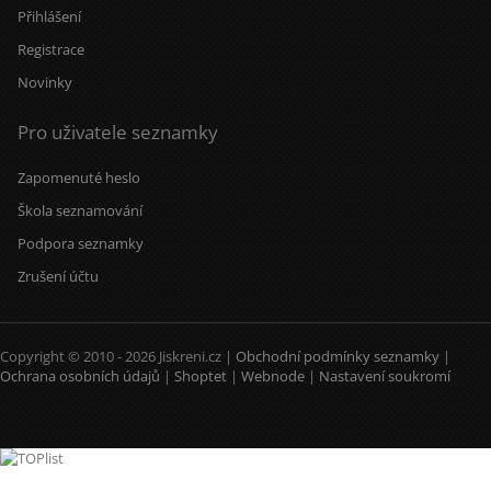
Přihlášení
Registrace
Novinky
Pro uživatele seznamky
Zapomenuté heslo
Škola seznamování
Podpora seznamky
Zrušení účtu
Copyright © 2010 - 2026 Jiskreni.cz |
Obchodní podmínky seznamky
|
Ochrana osobních údajů
|
Shoptet
|
Webnode
|
Nastavení soukromí