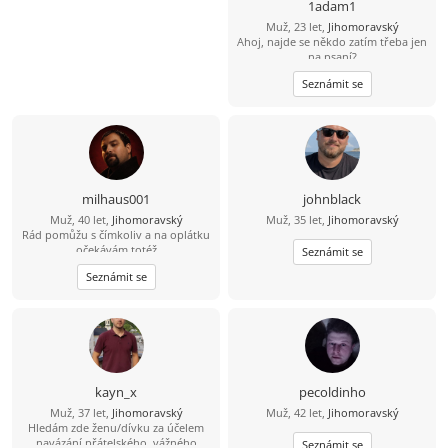
1adam1
Muž, 23 let,
Jihomoravský
Ahoj, najde se někdo zatím třeba jen
na psaní?
Seznámit se
milhaus001
johnblack
Muž, 40 let,
Jihomoravský
Muž, 35 let,
Jihomoravský
Rád pomůžu s čímkoliv a na oplátku
očekávám totéž
Seznámit se
Seznámit se
kayn_x
pecoldinho
Muž, 37 let,
Jihomoravský
Muž, 42 let,
Jihomoravský
Hledám zde ženu/dívku za účelem
navázání přátelského, vážného
Seznámit se