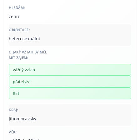
HLEDÁM:
ženu
ORIENTACE:
heterosexuální
O JAKÝ VZTAH BY MĚL
MÍT ZÁJEM:
vážný vztah
přátelství
flirt
KRAJ:
Jihomoravský
VĚK: