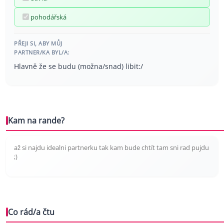
pohodářská
PŘEJI SI, ABY MŮJ
PARTNER/KA BYL/A:
Hlavně že se budu (možna/snad) libit:/
Kam na rande?
až si najdu idealni partnerku tak kam bude chtít tam sni rad pujdu
;)
Co rád/a čtu