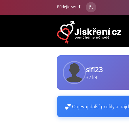
Přidejte se:
sifi23
32 let
💕
Objevuj další profily a najd