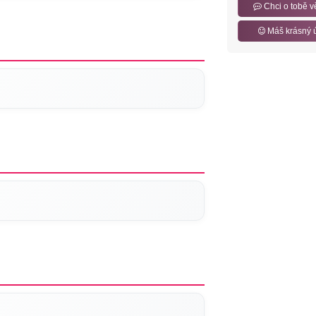
Chci o tobě v
Máš krásný 