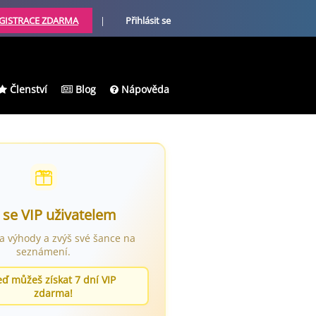
GISTRACE ZDARMA
|
Přihlásit se
Členství
Blog
Nápověda
 se VIP uživatelem
ra výhody a zvýš své šance na
seznámení.
eď můžeš získat 7 dní VIP
zdarma!