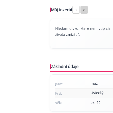
Můj inzerát
<
>
Hledám dívku, které není vtip ciz
života zmizí ;-).
Základní údaje
muž
Jsem:
Ústecký
Kraj:
32 let
Věk: