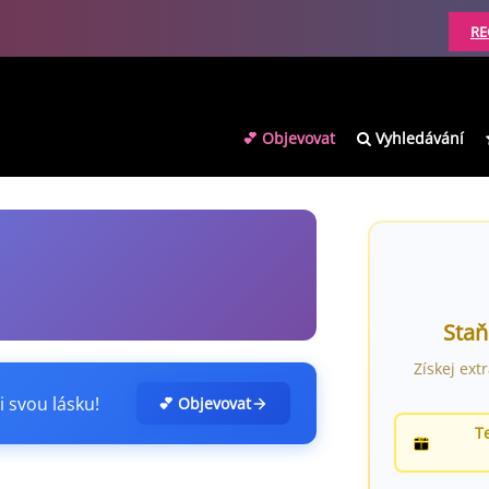
RE
💕 Objevovat
Vyhledávání
Staň
Získej ext
i svou lásku!
💕 Objevovat
T