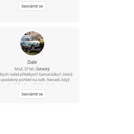
Seznámit se
Dale
Muž, 37 let,
Ústecký
bych našel přítelkyni? kamarádku?, která
 podobný pohled na svět. Nevadí, když
budeš mít o nějaký rok víc.
Seznámit se