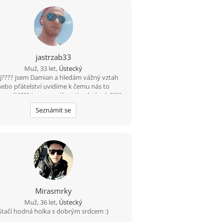
jastrzab33
Muž, 33 let,
Ústecký
j???? jsem Damian a hledám vážný vztah
nebo přátelství uvidíme k čemu nás to
vodí ???? jsem veselý a vtipný týpek ????
čas s nutkou černého humoru ???? rád
Seznámit se
nám tuhle cestu nějakou zajímavou ženu
????
Mirasmrky
Muž, 36 let,
Ústecký
Stačí hodná holka s dobrým srdcem :)