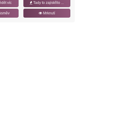
ědět víc
Tady to zajiskřilo ...
úsměv
Mrknutí