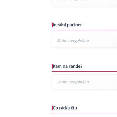
Ideální partner
Kam na rande?
Co rád/a čtu