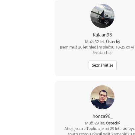
Kalaan98
Muž, 32 let,
Ústecký
Jsem muž 26 let hledám slečnu 18-25 co ví
života chce
Seznámit se
honza96_
Muž, 29 let,
Ústecký
Ahoj, jsem z Teplic a je mi 29 let, rád byc
touto cestou zkusil najít kamarádku 