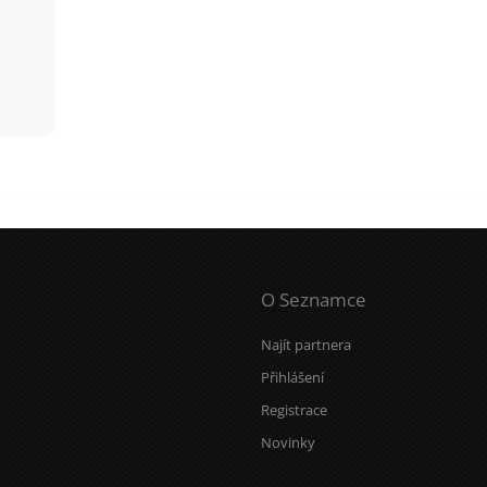
O Seznamce
Najít partnera
Přihlášení
Registrace
Novinky