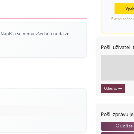
Vyzk
Platba začne 
í. Napiš a se mnou všechna nuda ze
Pošli uživateli
Odeslat
Pošli zprávu j
Líbíš se