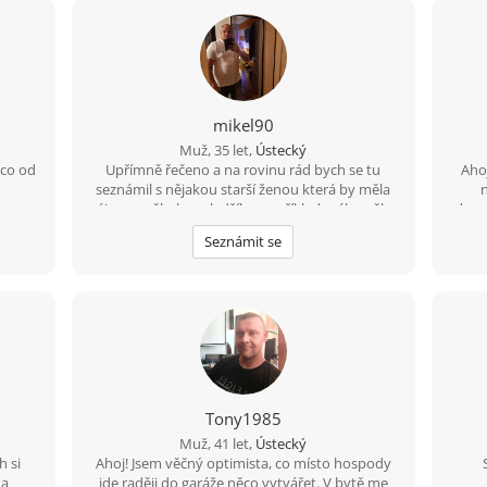
mikel90
Muž, 35 let,
Ústecký
 co od
Upřímně řečeno a na rovinu rád bych se tu
Aho
seznámil s nějakou starší ženou která by měla
zájem o někoho mladšího například mého věku
dopro
a mám i rodinu děti tak by to nevadilo
ob
Seznámit se
poz
Tony1985
Muž, 41 let,
Ústecký
h si
Ahoj! Jsem věčný optimista, co místo hospody
na
jde raději do garáže něco vytvářet. V bytě me