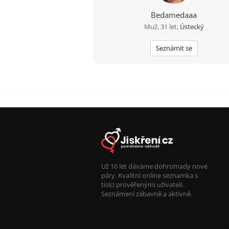
Bedamedaaa
Muž, 31 let,
Ústecký
Seznámit se
Už 16 let dáváme dohromady nové
páry. Kvalitní online seznamka s
tisíci prověřenými uživateli.
Seznámení zábavně a aktivně.