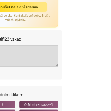
oušet na 7 dní zdarma
až po skončení zkušební doby. Zrušit
můžeš kdykoliv.
sifi23
vzkaz
edním klikem
 mi
Jsi mi sympatický/á