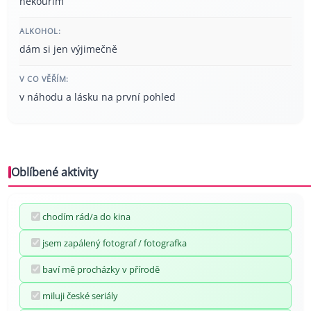
nekouřím
ALKOHOL:
dám si jen výjimečně
V CO VĚŘÍM:
v náhodu a lásku na první pohled
Oblíbené aktivity
chodím rád/a do kina
jsem zapálený fotograf / fotografka
baví mě procházky v přírodě
miluji české seriály