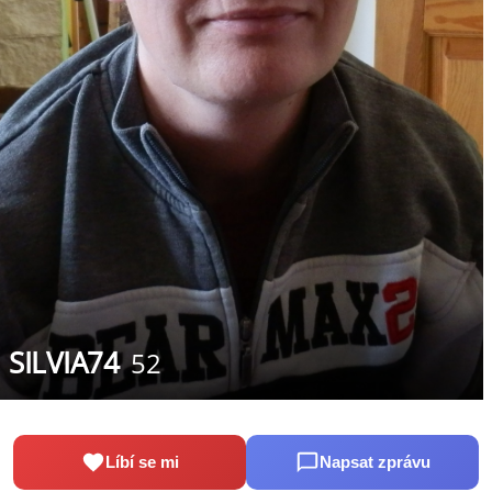
SILVIA74
52
Líbí se mi
Napsat zprávu