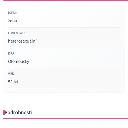
JSEM:
žena
ORIENTACE:
heterosexuální
KRAJ:
Olomoucký
VĚK:
52 let
Podrobnosti