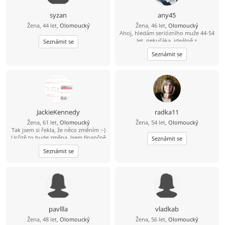
syzan
any45
Žena, 44 let,
Olomoucký
Žena, 46 let,
Olomoucký
Ahoj, hledám seriózního muže 44-54
let, nekuřáka, ideálně z
Seznámit se
Olomouckého kraje.
Seznámit se
JackieKennedy
radka11
Žena, 61 let,
Olomoucký
Žena, 54 let,
Olomoucký
Tak jsem si řekla, že něco změním :-)
Určitě to bude změna. Jsem finančně
Seznámit se
nezávislá, ale takový kamarád na
Seznámit se
slunce i do deště by mohl být fajn :-)
Jsem pěkná , ne pro každého...Mám
tři syny a dva vnuky, pořád slyším,
že chlap bude pro mě to nejlepší, co
mám mít, tak třeba mají synové
pravdu :-) Dělám to i pro sebe,, mám
ráda život na pohodu, ale pohodlná
nejsem, mám fenku Jackii a patří do
pavllla
vladkab
rodiny,:-)
Žena, 48 let,
Olomoucký
Žena, 56 let,
Olomoucký