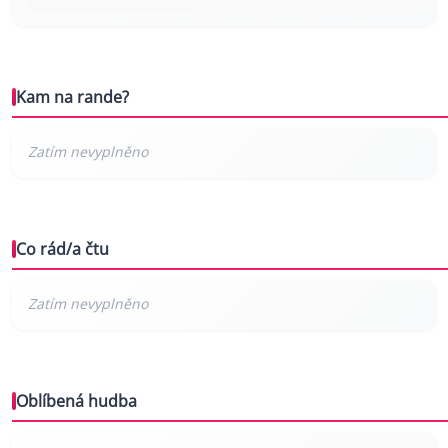
Kam na rande?
Co rád/a čtu
Oblíbená hudba