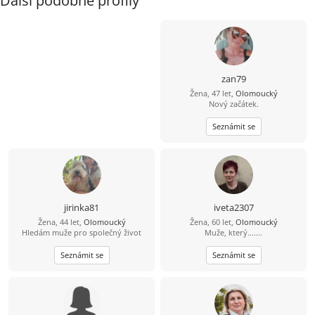
Další podobné profily
zan79
Žena, 47 let,
Olomoucký
Nový začátek.
Seznámit se
jirinka81
iveta2307
Žena, 44 let,
Olomoucký
Žena, 60 let,
Olomoucký
Hledám muže pro společný život
Muže, který.......
Seznámit se
Seznámit se