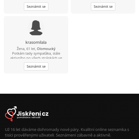
Seznámit se
Seznámit se
krasomilala
Žena, 61 let,
Olomoucký
Potkám tady sympaťáka, stále
aktivního po všech stránkách ve
věku 59-64 let nad 182 cm?
Seznámit se
Už 16 let dáváme dohromady nové páry. Kvalitní online seznamka s
tisíci prověřenými uživateli. Seznámení zábavně a aktivně.