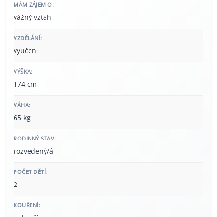
MÁM ZÁJEM O:
vážný vztah
VZDĚLÁNÍ:
vyučen
VÝŠKA:
174 cm
VÁHA:
65 kg
RODINNÝ STAV:
rozvedený/á
POČET DĚTÍ:
2
KOUŘENÍ: