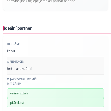
správně. Jinak nejlépe je mě asi poznat osobně
Ideální partner
HLEDÁM:
ženu
ORIENTACE:
heterosexuální
O JAKÝ VZTAH BY MĚL
MÍT ZÁJEM:
vážný vztah
přátelství