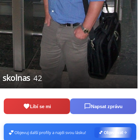
skolnas
42
Líbí se mi
Napsat zprávu
💕
Objevuj další profily a najdi svou lásku!
💕 Objevovat