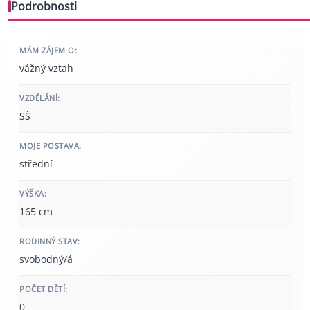
Podrobnosti
MÁM ZÁJEM O:
vážný vztah
VZDĚLÁNÍ:
SŠ
MOJE POSTAVA:
střední
VÝŠKA:
165 cm
RODINNÝ STAV:
svobodný/á
POČET DĚTÍ:
0