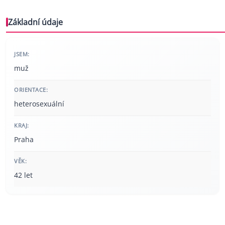
Základní údaje
JSEM:
muž
ORIENTACE:
heterosexuální
KRAJ:
Praha
VĚK:
42 let