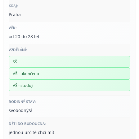
KRAJ:
Praha
VĚK:
od 20 do 28 let
VZDĚLÁNÍ:
SŠ
VŠ - ukončeno
VŠ - studuji
RODINNÝ STAV:
svobodný/á
DĚTI DO BUDOUCNA:
jednou určitě chci mít