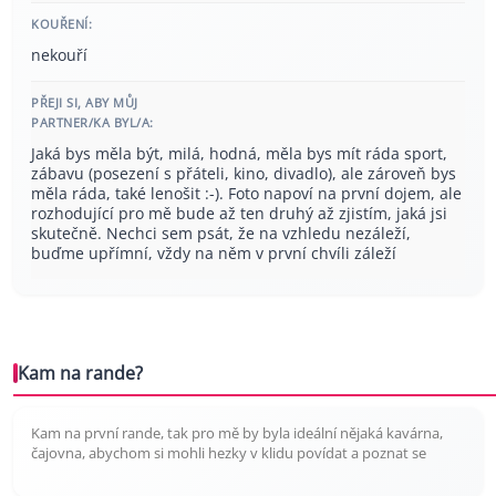
KOUŘENÍ:
nekouří
PŘEJI SI, ABY MŮJ
PARTNER/KA BYL/A:
Jaká bys měla být, milá, hodná, měla bys mít ráda sport,
zábavu (posezení s přáteli, kino, divadlo), ale zároveň bys
měla ráda, také lenošit :-). Foto napoví na první dojem, ale
rozhodující pro mě bude až ten druhý až zjistím, jaká jsi
skutečně. Nechci sem psát, že na vzhledu nezáleží,
buďme upřímní, vždy na něm v první chvíli záleží
Kam na rande?
Kam na první rande, tak pro mě by byla ideální nějaká kavárna,
čajovna, abychom si mohli hezky v klidu povídat a poznat se