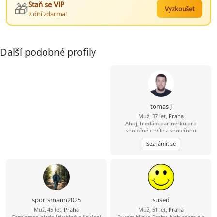
🎁
Staň se VIP
Vyzkoušet
7 dní zdarma!
Další podobné profily
tomas-j
Muž, 37 let,
Praha
Ahoj, hledám partnerku pro
společné chvíle a společnou
budoucnost. Rád bych se s někým
Seznámit se
seznámil. Věřím, že skutečné
partnerství mezi 2 lidmi existuje. S
pozdravem, Tomáš
sportsmann2025
sused
Muž, 45 let,
Praha
Muž, 51 let,
Praha
Gentleman hledající vášeň a jiskření
Byvam blizko Prahy. Nehladam nic