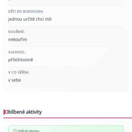
DĚTI DO BUDOUCNA:
jednou určitě chci mít
KOUŘENÍ:
nekouřím
ALKOHOL:
příležitostně
V CO VĚŘÍM:
v sebe
Oblíbené aktivity
miluji saunu