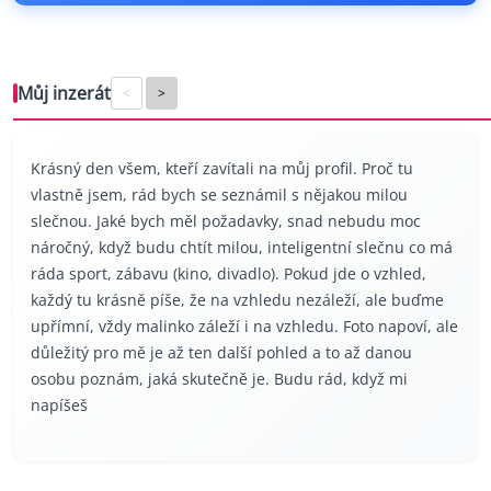
Můj inzerát
<
>
Krásný den všem, kteří zavítali na můj profil. Proč tu
vlastně jsem, rád bych se seznámil s nějakou milou
slečnou. Jaké bych měl požadavky, snad nebudu moc
náročný, když budu chtít milou, inteligentní slečnu co má
ráda sport, zábavu (kino, divadlo). Pokud jde o vzhled,
každý tu krásně píše, že na vzhledu nezáleží, ale buďme
upřímní, vždy malinko záleží i na vzhledu. Foto napoví, ale
důležitý pro mě je až ten další pohled a to až danou
osobu poznám, jaká skutečně je. Budu rád, když mi
napíšeš