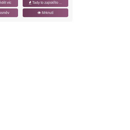
ědět víc
Tady to zajiskřilo ...
úsměv
Mrknutí