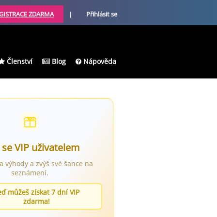
GISTRACE ZDARMA
|
Přihlásit se
Členství
Blog
Nápověda
 se VIP uživatelem
ra výhody a zvýš své šance na
seznámení.
eď můžeš získat 7 dní VIP
zdarma!