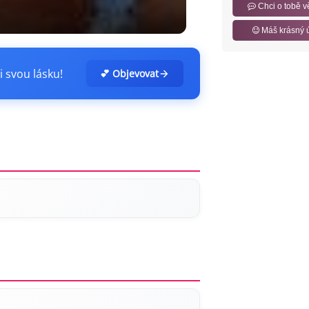
Chci o tobě v
Máš krásný 
i svou lásku!
💕 Objevovat