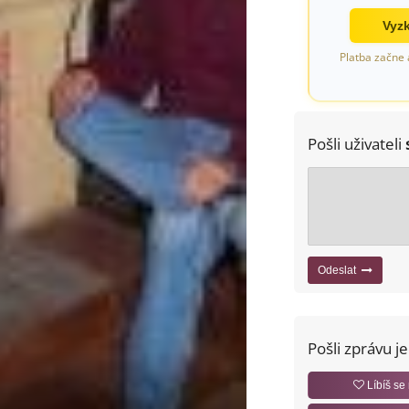
Vyzk
Platba začne 
Pošli uživateli
Odeslat
Pošli zprávu j
Líbíš se