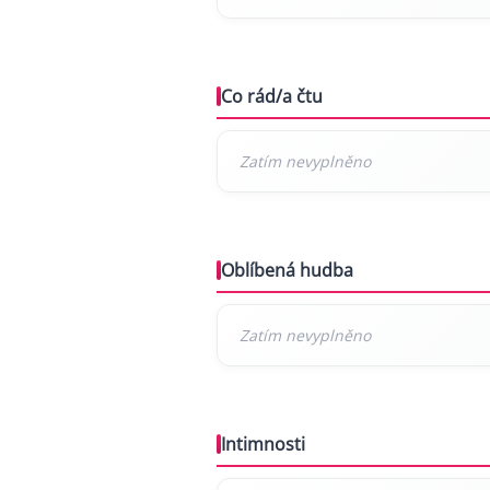
Co rád/a čtu
Oblíbená hudba
Intimnosti