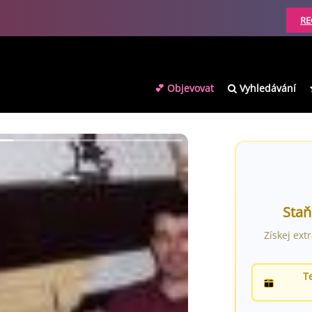
RE
💕 Objevovat
Vyhledávání
Staň
Získej ext
T