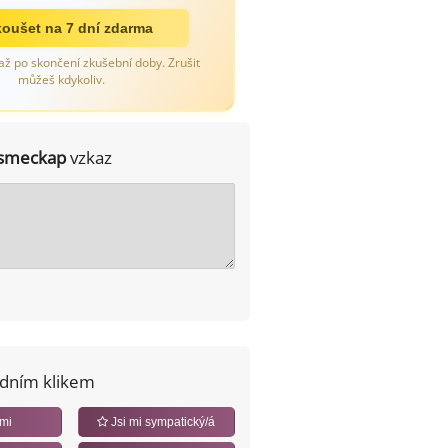
oušet na 7 dní zdarma
až po skončení zkušební doby. Zrušit
můžeš kdykoliv.
smeckap
vzkaz
edním klikem
 mi
Jsi mi sympatický/á