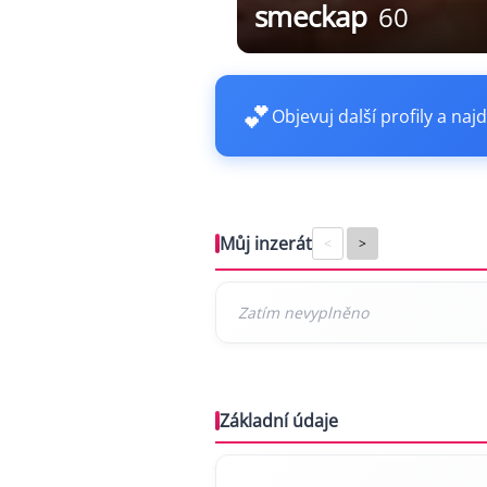
smeckap
60
💕
Objevuj další profily a najd
Můj inzerát
<
>
Základní údaje