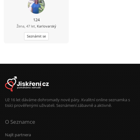
124
Žena, 47 let,
Karlovarský
Seznámit se
Už 16 let dáváme dohromady nové páry. Kvalitní online seznamka s
tisíci prověřenými uživateli. Seznámení zábavně a aktivně.
O Seznamce
Najít partnera