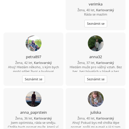
verimka
Žena, 40 let,
Karlovarský
Ráda se mazlim
Seznámit se
petra897
anna32
Žena, 42 let,
Karlovarský
Žena, 37 let,
Karlovarský
Ahoj! Hledám někoho, s kým bych
Hledám muže pro vážný vztah. Bez
mohl sdílet život a budovat
her, bez bývalých v hlavě a bez
společnou budoucnost. Pokud máš
touhy "jen se dívat". Pokud jste také
Seznámit se
Seznámit se
zájem, dej mi svůj e-mail – je to
unaveni osamělostí a jste připraveni
jednoduché a zd
změnit role při přípravě snídaně —
pojďme se seznámit. Slibuji, že
nekousnu (bez důvodu).
anna_paprstein
juliska
Žena, 36 let,
Karlovarský
Žena, 40 let,
Karlovarský
Jsem optimista, ráda se směju.
Ahoj! Pokud bys mě chtěla lépe
Chtěla bych poznat muže, který ví,
poznat, pošli mi e-mail a já ti tam