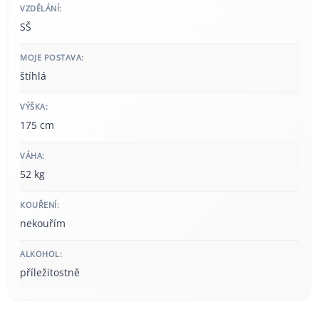
VZDĚLÁNÍ:
SŠ
MOJE POSTAVA:
štíhlá
VÝŠKA:
175 cm
VÁHA:
52 kg
KOUŘENÍ:
nekouřím
ALKOHOL:
příležitostně