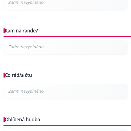
Kam na rande?
Co rád/a čtu
Oblíbená hudba