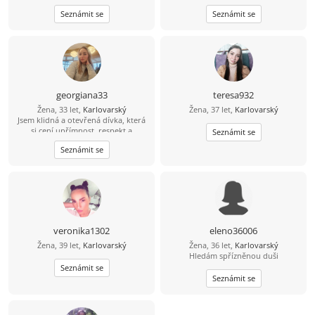
co chce, je inteligentní a má smysl
odpovím. Nejsem tu často, takže si
Seznámit se
Seznámit se
pro humor a dokáže mě rozesmát.
na tvůj e-mail počkám, abych tě lépe
poznala.
georgiana33
teresa932
Žena, 33 let,
Karlovarský
Žena, 37 let,
Karlovarský
Jsem klidná a otevřená dívka, která
si cení upřímnost, respekt a
Seznámit se
pozornost ve vztahu. Mám ráda
Seznámit se
jednoduché radosti života:
procházky na čerstvém vzduchu,
útulné večery doma s knihou nebo
filmem, živé rozhovory a chvíle,
které stojí za to si pamatovat. Ve
volném čase dávám přednost
aktivitě: cestování, procházky po
nových místech, sport, a někdy
veronika1302
eleno36006
prostě jen pohodlí doma. Chci se
Žena, 39 let,
Karlovarský
Žena, 36 let,
Karlovarský
seznámit s mužem, se kterým se dá
Hledám spřízněnou duši
smát, sdílet život a budovat
důvěrný, teplý vztah. Pro mě je
Seznámit se
důležité být vedle člověka, který si
Seznámit se
cení upřímnosti, péče a je připraven
na opravdovou blízkost.