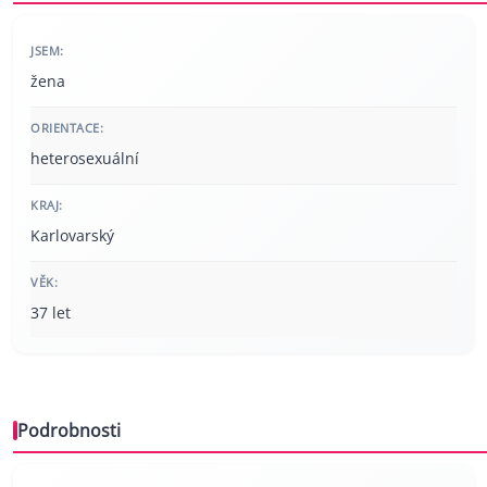
JSEM:
žena
ORIENTACE:
heterosexuální
KRAJ:
Karlovarský
VĚK:
37 let
Podrobnosti