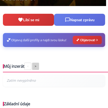
Líbí se mi
Napsat zprávu
💕
Objevuj další profily a najdi svou lásku!
💕 Objevovat
Můj inzerát
<
>
Základní údaje