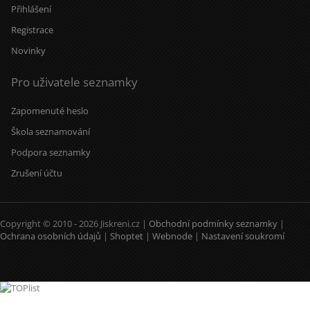
Přihlášení
Registrace
Novinky
Pro uživatele seznamky
Zapomenuté heslo
Škola seznamování
Podpora seznamky
Zrušení účtu
Copyright © 2010 - 2026 Jiskreni.cz |
Obchodní podmínky seznamky
|
Ochrana osobních údajů
|
Shoptet
|
Webnode
|
Nastavení soukromí