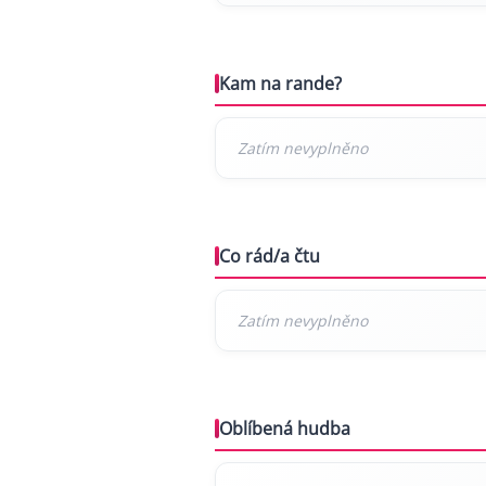
Kam na rande?
Co rád/a čtu
Oblíbená hudba