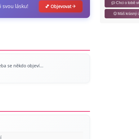
Chci o tobě v
i svou lásku!
💕 Objevovat
Máš krásný 
ba se někdo objeví...
í