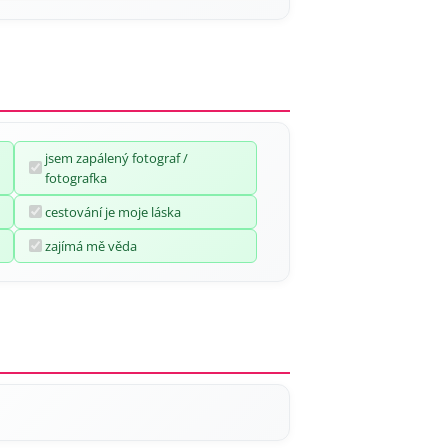
jsem zapálený fotograf /
fotografka
cestování je moje láska
zajímá mě věda