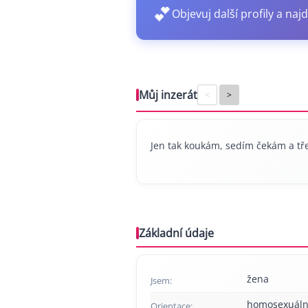
💕
Objevuj další profily a najd
Můj inzerát
<
>
Jen tak koukám, sedím čekám a tře
Základní údaje
žena
Jsem:
homosexuáln
Orientace: