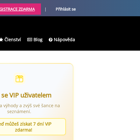
GISTRACE ZDARMA
|
Přihlásit se
Členství
Blog
Nápověda
 se VIP uživatelem
ra výhody a zvýš své šance na
seznámení.
eď můžeš získat 7 dní VIP
zdarma!