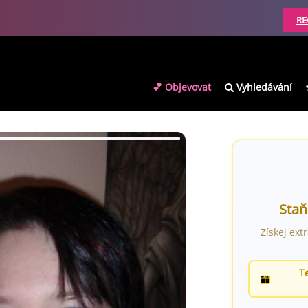
RE
💕 Objevovat
Vyhledávání
Staň
Získej ext
T