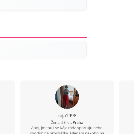
kaja1998
Žena, 28 let,
Praha
Ahoj, jmenuji se Kája ráda sportuju nebo
chodím na procházky. Hledám někoho na