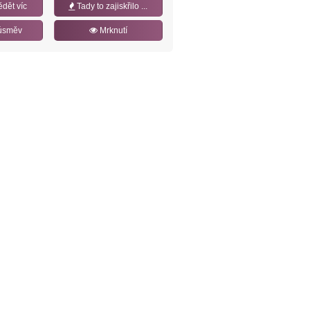
ědět víc
Tady to zajiskřilo ...
úsměv
Mrknutí