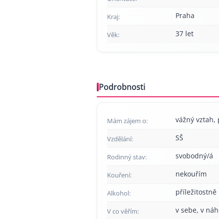
Praha
Kraj:
37 let
Věk:
Podrobnosti
vážný vztah, 
Mám zájem o:
SŠ
Vzdělání:
svobodný/á
Rodinný stav:
nekouřím
Kouření:
příležitostně
Alkohol:
v sebe, v náh
V co věřím: