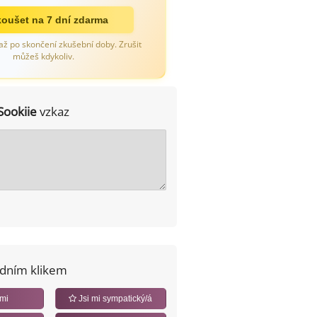
oušet na 7 dní zdarma
až po skončení zkušební doby. Zrušit
můžeš kdykoliv.
Sookiie
vzkaz
edním klikem
 mi
Jsi mi sympatický/á