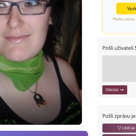
Vyzk
Platba začne 
Pošli uživateli
Odeslat
Pošli zprávu j
Líbíš se