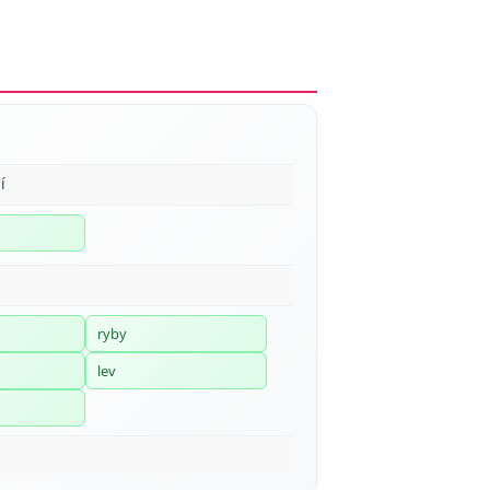
í
ryby
lev