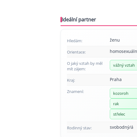
Ideální partner
ženu
Hledám:
homosexuáln
Orientace:
O jaký vztah by měl
vážný vztah
mít zájem:
Praha
Kraj:
Znamení:
kozoroh
rak
střelec
svobodný/á
Rodinný stav: