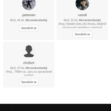
petersen
vaso8
Muž, 43 let,
Moravskoslezský
Muž, 32 let,
Moravskoslezský
Ahoj, hledám ženu do života, ideálně
sportovně naladěnou (alespoň
Seznámit se
trošičku) :D která ví co chce od
Seznámit se
života a bude ve vztahu pro mě ,
stejně jako já pro ni :) Jinak jsem
vcelku obyčejný kluk co má rád
sport. Rád si zajdu na hory , na kolo,
či jen tak sednout na kávu nebo
dýmku.
chcifurt
Muž, 37 let,
Moravskoslezský
Ahoj... Těším se.. Jsou tu opravdové
profily?
Seznámit se