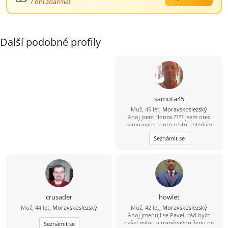
7 dní zdarma!
Další podobné profily
samota45
Muž, 45 let,
Moravskoslezský
Ahoj jsem Honza ???? jsem otec
samozivitel touto cestou hledám
lásku porozumění a upsymnost.
Seznámit se
crusader
howlet
Muž, 44 let,
Moravskoslezský
Muž, 42 let,
Moravskoslezský
Ahoj jmenuji se Pavel, rád bych
našel milou a usměvavou ženu ne
Seznámit se