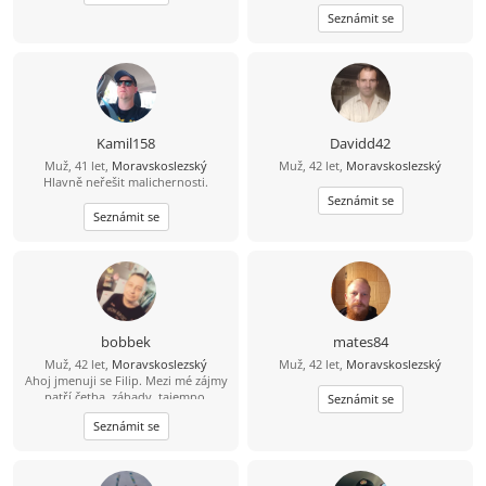
jen na pokec ale pokud možno i na
Seznámit se
vážný vztah mezi 26 a 49 lety, pokud
budeš chtít ozvi se, budu moc rád
Kamil158
Davidd42
Muž, 41 let,
Moravskoslezský
Muž, 42 let,
Moravskoslezský
Hlavně neřešit malichernosti.
Seznámit se
Seznámit se
bobbek
mates84
Muž, 42 let,
Moravskoslezský
Muž, 42 let,
Moravskoslezský
Ahoj jmenuji se Filip. Mezi mé zájmy
patří četba, záhady, tajemno.
Seznámit se
historie. Pasivně hokej fotbal.
Seznámit se
Trošku kulhám, ale jinak v poho..