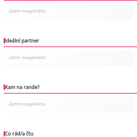
Ideální partner
Kam na rande?
Co rád/a čtu