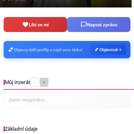
Líbí se mi
Napsat zprávu
💕
Objevuj další profily a najdi svou lásku!
💕 Objevovat
Můj inzerát
<
>
Základní údaje