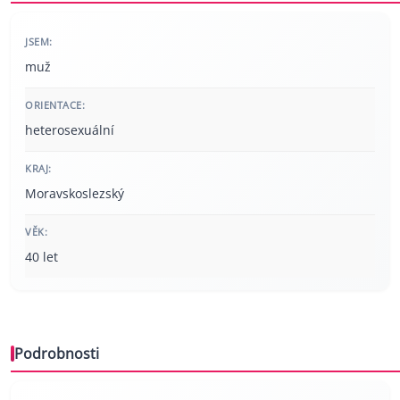
JSEM:
muž
ORIENTACE:
heterosexuální
KRAJ:
Moravskoslezský
VĚK:
40 let
Podrobnosti