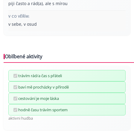
piji často a rád(a), ale s mírou
V CO VĚŘÍM:
v sebe, v osud
Oblíbené aktivity
trávím rád/a čas s přáteli
baví mě procházky v přírodě
cestování je moje láska
hodně času trávím sportem
aktivni hudba