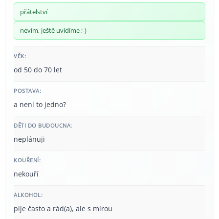
přátelství
nevím, ještě uvidíme ;-)
VĚK:
od 50 do 70 let
POSTAVA:
a není to jedno?
DĚTI DO BUDOUCNA:
neplánuji
KOUŘENÍ:
nekouří
ALKOHOL:
pije často a rád(a), ale s mírou