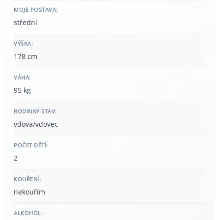
MOJE POSTAVA:
střední
VÝŠKA:
178 cm
VÁHA:
95 kg
RODINNÝ STAV:
vdova/vdovec
POČET DĚTÍ:
2
KOUŘENÍ:
nekouřím
ALKOHOL: