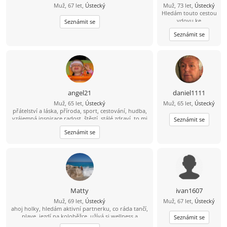
Muž, 67 let,
Ústecký
Muž, 73 let,
Ústecký
Hledám touto cestou
vdovu ke
Seznámit se
společnému soužití
Seznámit se
lásku v našem věku
A něhu jsem
upřímný hodný a
laskavý koníčky
výlety autem.
Procházky přírodou
a plavání nekouřím
abstinent C
angel21
daniel1111
Muž, 65 let,
Ústecký
Muž, 65 let,
Ústecký
přátelství a láska, příroda, sport, cestování, hudba,
vzájemná inspirace,radost, štěstí, stálé zdraví, to mi
Seznámit se
moje bytost stále praví
Seznámit se
Matty
ivan1607
Muž, 69 let,
Ústecký
Muž, 67 let,
Ústecký
ahoj holky, hledám aktivní partnerku, co ráda tančí,
plave, jezdí na koloběžce, užívá si wellness a
Seznámit se
saunových světů a když k moři, tak na konec