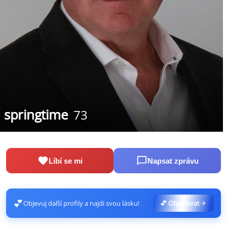
springtime
73
Líbí se mi
Napsat zprávu
💕
Objevuj další profily a najdi svou lásku!
💕 Objevovat