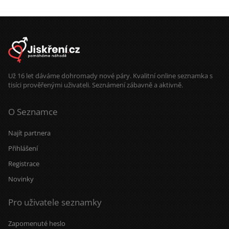
Už 16 let dáváme dohromady nové páry. Kvalitní online seznamka s
tisíci prověřenými uživateli. Seznámení zábavně a aktivně.
O Seznamce
Najít partnera
Přihlášení
Registrace
Novinky
Pro uživatele seznamky
Zapomenuté heslo