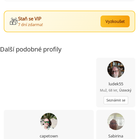
🎁
Staň se VIP
Vyzkoušet
7 dní zdarma!
Další podobné profily
ludek55
Muž, 68 let,
Ústecký
Seznámit se
capetown
Sabirina