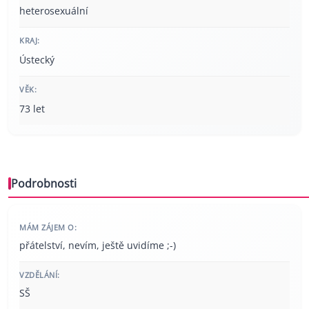
heterosexuální
KRAJ:
Ústecký
VĚK:
73 let
Podrobnosti
MÁM ZÁJEM O:
přátelství, nevím, ještě uvidíme ;-)
VZDĚLÁNÍ:
SŠ