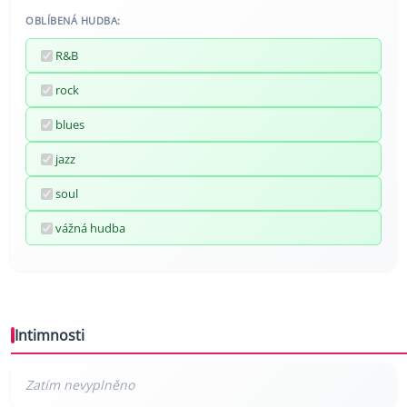
OBLÍBENÁ HUDBA:
R&B
rock
blues
jazz
soul
vážná hudba
Intimnosti