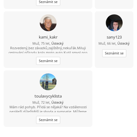
Seznámit se
civilizace žádná přelidněná letoviska ;-)
kami_kakr
sany123
Muž, 75 let,
Ústecký
Muž, 66 let,
Ústecký
Rozvedený,bez závazků,zajištěný,nekuřák.Miluji
cestování přírodu,kolo,moto,auto.Kutil,smysl pro
Seznámit se
humor,společenský.Samostatný,absol.zdravý.Bydlím
Seznámit se
sám ve vlast.bytě.Hledám ženu podob.zájmů.
toulavycyklista
Muž, 72 let,
Ústecký
Mám rád pohyb. Přidá se nějaká? Na vzdálenosti
nezáleží důležitější je shoda a sympatie. Můžeme
cestovat kamkoliv a jakkoliv. Hlavně ne sám, hlavně
Seznámit se
ne sama.