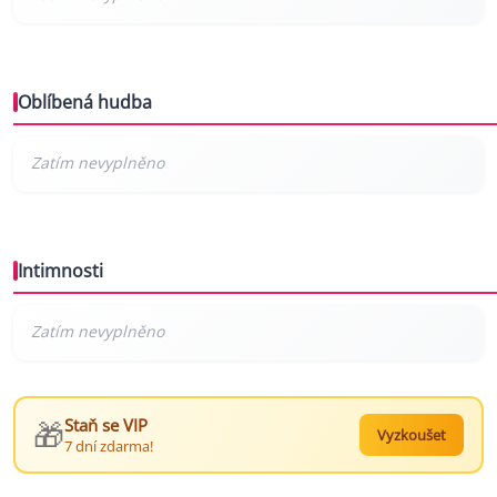
Oblíbená hudba
Intimnosti
🎁
Staň se VIP
Vyzkoušet
7 dní zdarma!