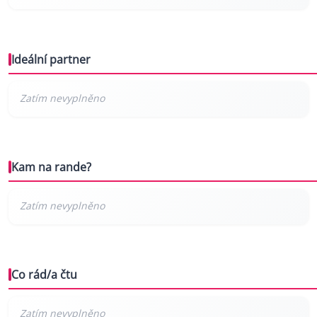
Ideální partner
Kam na rande?
Co rád/a čtu