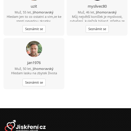
uzit
myslivec80
Muž, 55 let,
Jihomoravský
Muž, 46 let,
Jihomoravský
Hledam jen to co ostatni a vim,ze ke
Můj největší koníček je myslivost,
stesti nevedou zkratky.
rybaření, kulečník biliard, střelba ze
zbraní brokovnice, šipky, šachy
Seznámit se
Seznámit se
petanque, kostky, mám rád psy,
zvířata, rád se bavím, tancuji, trochu
jezdím na kole, mám rád procházky,
výlety. Mám rád dobré jídlo hlavně
maso, piju víno pivo i nějakého
panáčka. Vykládám vtipy, umím si
udělat srandu i ze sebe. Jsem
normální chlap mám rád upřímnost,
jan1976
co na srdci to na jazyku, držím slovo,
Muž, 50 let,
Jihomoravský
myslím že jsem férový a rovný chlap.
Hledam lasku na zbytek života
Seznámit se