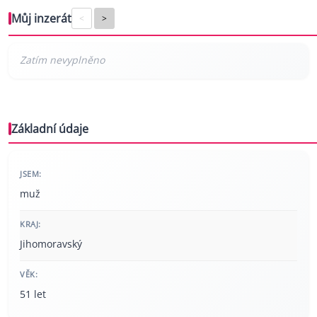
Můj inzerát
<
>
Základní údaje
JSEM:
muž
KRAJ:
Jihomoravský
VĚK:
51 let