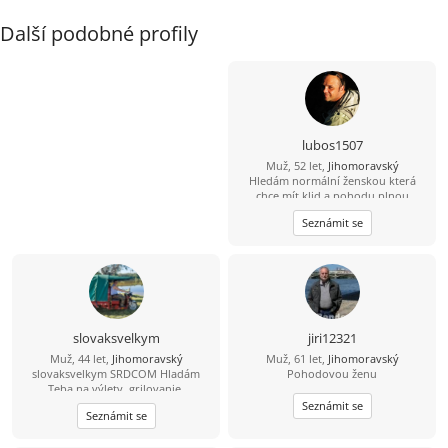
Další podobné profily
lubos1507
Muž, 52 let,
Jihomoravský
Hledám normální ženskou která
chce mít klid a pohodu plnou
smíchu. Hlavně ať nelže .
Seznámit se
slovaksvelkym
jiri12321
Muž, 44 let,
Jihomoravský
Muž, 61 let,
Jihomoravský
slovaksvelkym SRDCOM Hladám
Pohodovou ženu
Teba na výlety, grilovanie,
spoločnosť pri každodenných
Seznámit se
Seznámit se
veciach. Zablokuje ma IBA jeptiška so
zašitou ... . Neopakujem po