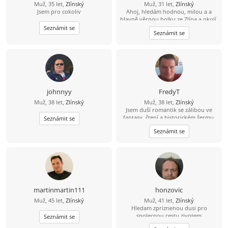
Muž, 35 let,
Zlínský
Muž, 31 let,
Zlínský
Jsem pro cokoliv
Ahoj, hledám hodnou, milou a a
hlavně věrnou holku ze Zlína a okolí.
Požaduji věk 18-30. Mám rád
Seznámit se
Seznámit se
procházky po přírodě posezení u
šálku dobré kávi i čaje. Chci, aby
jsme spolu tahali spolu za jeden
provaz a měli spolu pořád na sebe
dost času. Dej mi vědět, Zda-li tě můj
inzerát zaujal. Klidně mi napiš na
Whatsapp, číslo ti milerád dám.
johnnyy
FredyT
Muž, 38 let,
Zlínský
Muž, 38 let,
Zlínský
Jsem duší romantik se zálibou ve
fantasy, čtení a historickém šermu.
Seznámit se
Rád si zajdu do kina a na různé akce.
Seznámit se
Nekuřák a pijící jen příležitostně,
nebo lépe nikdy.
martinmartin111
honzovic
Muž, 45 let,
Zlínský
Muž, 41 let,
Zlínský
Hledam zpriznenou dusi pro
spolecnou cestu zivotem
Seznámit se