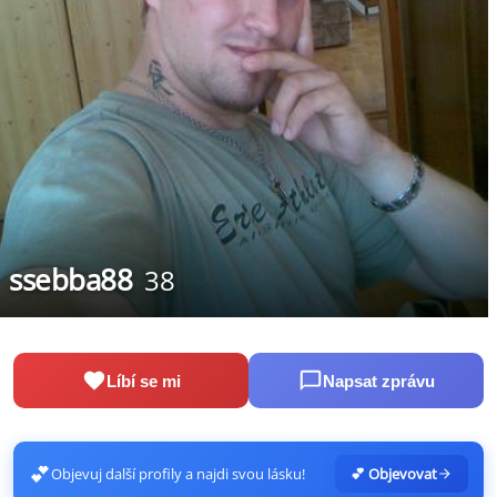
ssebba88
38
Líbí se mi
Napsat zprávu
💕
Objevuj další profily a najdi svou lásku!
💕 Objevovat