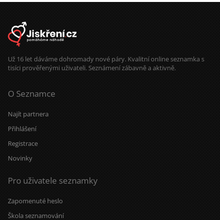
Už 16 let dáváme dohromady nové páry. Kvalitní online seznamka s
tisíci prověřenými uživateli. Seznámení zábavně a aktivně.
O Seznamce
Najít partnera
Přihlášení
Registrace
Novinky
Pro uživatele seznamky
Zapomenuté heslo
Škola seznamování