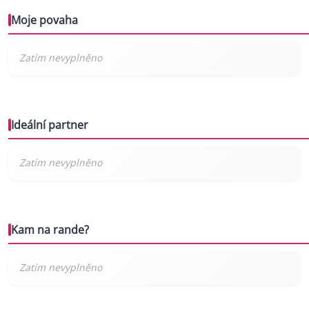
Moje povaha
Ideální partner
Kam na rande?