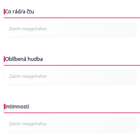
Co rád/a čtu
Oblíbená hudba
Intimnosti