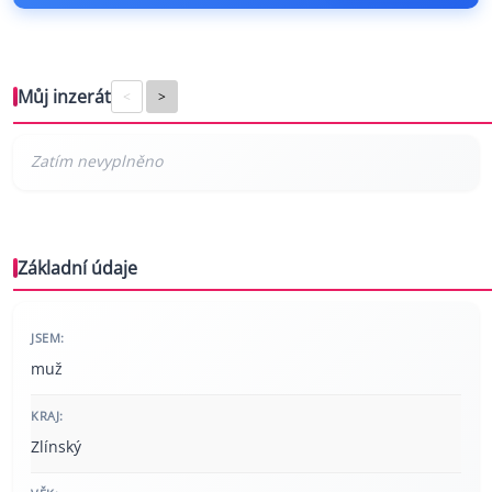
Můj inzerát
<
>
Základní údaje
JSEM:
muž
KRAJ:
Zlínský