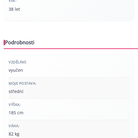
VĚK:
38 let
Podrobnosti
VZDĚLÁNÍ:
vyučen
MOJE POSTAVA:
střední
VÝŠKA:
185 cm
VÁHA:
82 kg