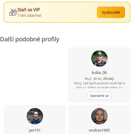
🎁
Staň se VIP
Vyzkoušet
7 dní zdarma!
Další podobné profily
kuba_06
Muž, 38 let,
Zlínský
Ahoj, rád bych poznal nové lidi a
kdo ví, třeba poznám tebe, tu
pravou...
Seznámit se
jan151
ondras1995