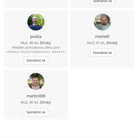
Seznámit se
podza
mishel0
Muž, 48 let,
Zlínský
Muž, 41 let,
Zlínský
Hledám pohodovou ženu pro
všechny životní bláznoviny, která to
Seznámit se
myslí opravdu vážně a nemá
Seznámit se
problém se sejít.
martin009
Muž, 46 let,
Zlínský
Seznámit se