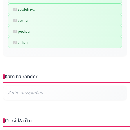
spolehlivá
věrná
pečlivá
citlivá
Kam na rande?
Co rád/a čtu