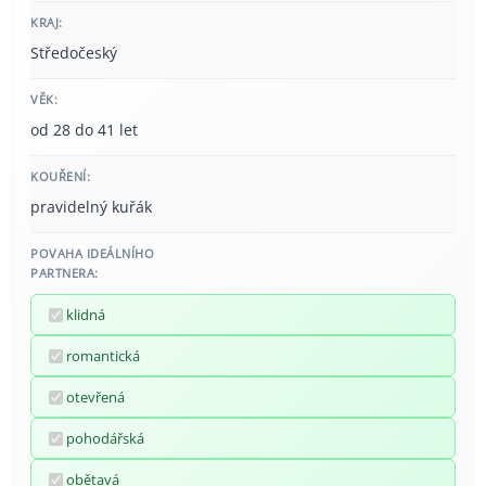
KRAJ:
Středočeský
VĚK:
od 28 do 41 let
KOUŘENÍ:
pravidelný kuřák
POVAHA IDEÁLNÍHO
PARTNERA:
klidná
romantická
otevřená
pohodářská
obětavá