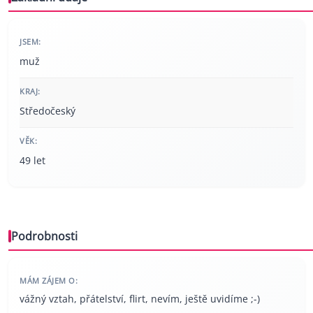
JSEM:
muž
KRAJ:
Středočeský
VĚK:
49 let
Podrobnosti
MÁM ZÁJEM O:
vážný vztah, přátelství, flirt, nevím, ještě uvidíme ;-)