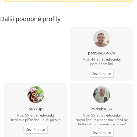
Další podobné profily
petr604304679
Muž, 44 let,
Středočeský
Jsem normální
Seznámit se
pukkup
cvrcek1036
Muž, 55 let,
Středočeský
Muž, 55 let,
Středočeský
Hledám s přízněnou duši jako já.
Najdu ženu z kladenska, která by
chtěla zahnat samotu se mnou?
Seznámit se
Seznámit se