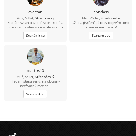
avestan
hondass
Muž, 53 let,
Středočeský
Muž, 49 let,
Středočeský
Hledám vztah baví mě sport koně a
..že na Jiskření už brzy objevím toho
práce rád jezdim autem občas kino
pravého partnera :-)
Seznámit se
Seznámit se
martos10
Muž, 54 let,
Středočeský
Hledám starší ženu, na občasný
nezávazný mazlení.
Seznámit se