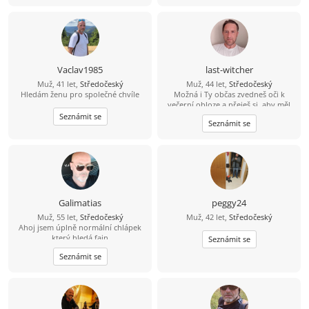
Vaclav1985
last-witcher
Muž, 41 let,
Středočeský
Muž, 44 let,
Středočeský
Hledám ženu pro společné chvíle
Možná i Ty občas zvedneš oči k
večerní obloze a přeješ si, aby měl
někdo radost z každého dne, který s
Seznámit se
Seznámit se
Tebou může sdílet. Právě Tebe bych
rád poznal.
Galimatias
peggy24
Muž, 55 let,
Středočeský
Muž, 42 let,
Středočeský
Ahoj jsem úplně normální chlápek
který hledá fajn
Seznámit se
kamarádku,přítelkyni pro hezké ale i
Seznámit se
všední chvíle.