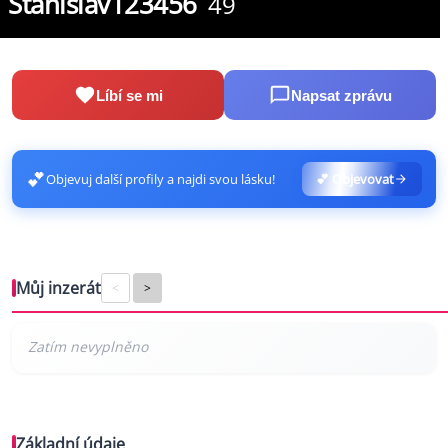
Stanislav123456
49
Líbí se mi
Napsat zprávu
💕
Objevuj další profily a najdi svou lásku!
💕 Objevovat
Můj inzerát
<
>
Základní údaje