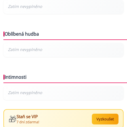
Oblíbená hudba
Intimnosti
🎁
Staň se VIP
Vyzkoušet
7 dní zdarma!