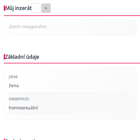
Můj inzerát
<
>
Základní údaje
JSEM:
žena
ORIENTACE:
homosexuální