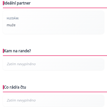
Ideální partner
HLEDÁM:
muže
Kam na rande?
Co rád/a čtu