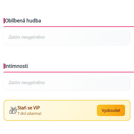
Oblíbená hudba
Intimnosti
🎁
Staň se VIP
Vyzkoušet
7 dní zdarma!