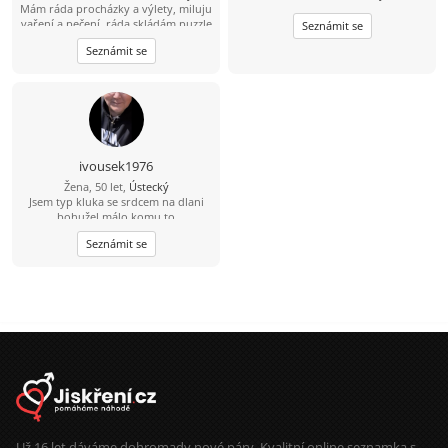
Mám ráda procházky a výlety, miluju
vaření a pečení, ráda skládám puzzle
Seznámit se
i mozaiky, ráda poslouchám hudbu
Seznámit se
různou , mám ráda zvířata , ráda se
koukám na výlety a filmy
ivousek1976
Žena, 50 let,
Ústecký
Jsem typ kluka se srdcem na dlani
bohužel málo komu to
nevadí.chcesli napiš ivoušek Gregory
Seznámit se
.jsem romantik miluji zvířata a
upřímně lidí a nesnáším lež
Už 16 let dáváme dohromady nové páry. Kvalitní online seznamka s