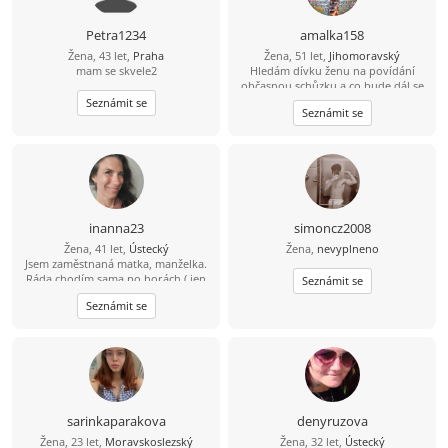
Petra1234
amalka158
Žena, 43 let,
Praha
Žena, 51 let,
Jihomoravský
mam se skvele2
Hledám dívku ženu na povídání
občasnou schůzku a co bude dál se
uvidí
Seznámit se
Seznámit se
inanna23
simoncz2008
Žena, 41 let,
Ústecký
Žena,
nevyplneno
Jsem zaměstnaná matka, manželka.
Ráda chodím sama po horách ( jen
Seznámit se
já, pes a les) S manželem milujeme
Seznámit se
sex. Musíme to mít každý den.
Časem jsme si ujasnili co chceme.
Hledám kamarádku, se kterou si
sedneme jako puzzle já i mé čtyři
neoddělitelné součástí. Nabízíme
přátelství s výhodami. Pokud bys
měla děti, byl by to super jackpot!
sarinkaparakova
denyruzova
Žena, 23 let,
Moravskoslezský
Žena, 32 let,
Ústecký