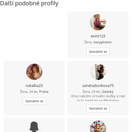
Další podobné profily
evini123
Žena,
nevyplneno
Seznámit se
natalka23
zanetadunkova75
Žena, 24 let,
Praha
Žena, 29 let,
Ústecký
Ahoj nabízím virtuální služby a real
za fo napiš mi na WhatsApp
Seznámit se
735906322 Jsem moc nechodím
Seznámit se
prosím vás pište na WhatsApp!
Děkuji.