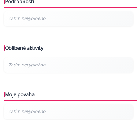
Podrobnosti
Oblíbené aktivity
Moje povaha