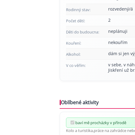
rozvedený/á
Rodinný stav:
2
Počet dětí:
neplánuji
Děti do budoucna:
nekouřím
Kouření:
dám si jen v
Alkohol:
v sebe, v náh
V co věřím:
Jiskření už b
Oblíbené aktivity
baví mě procházky v přírodě
Kolo a turistika,práce na zahrádce ne