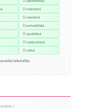
optimistická
ká
tolerantní
otevřená
pohodářská
spolehlivá
naslouchavá
citlivá
acovitá,nekuřačka
inárna.../