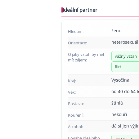
Ideální partner
ženu
Hledám:
heterosexuál
Orientace:
O jaký vztah by měl
vážný vztah
mít zájem:
flirt
Vysočina
Kraj:
od 40 do 64 l
Věk:
štíhlá
Postava:
nekouří
Kouření:
dá si jen výj
Alkohol:
Povaha ideálního