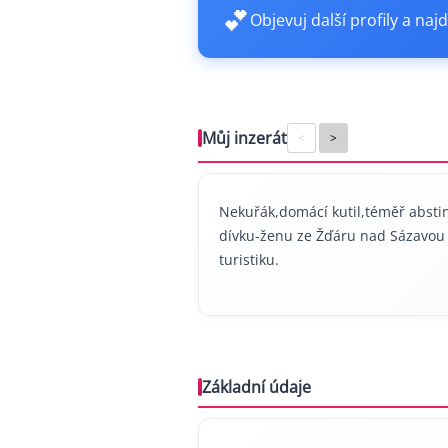
💕
Objevuj další profily a najd
Můj inzerát
<
>
Nekuřák,domácí kutil,téměř absti
dívku-ženu ze Žďáru nad Sázavou 
turistiku.
Základní údaje