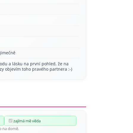
ýjimečně
odu a lásku na první pohled, že na
rzy objevím toho pravého partnera :-)
zajímá mě věda
bo na domě.