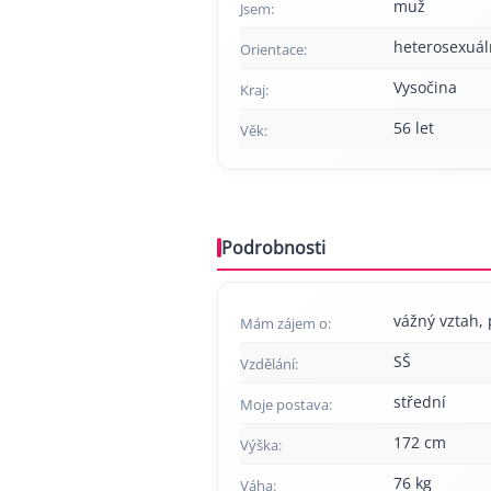
muž
Jsem:
heterosexuál
Orientace:
Vysočina
Kraj:
56 let
Věk:
Podrobnosti
vážný vztah, p
Mám zájem o:
SŠ
Vzdělání:
střední
Moje postava:
172 cm
Výška:
76 kg
Váha: