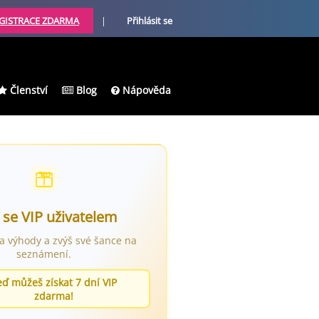
GISTRACE ZDARMA
|
Přihlásit se
Členství
Blog
Nápověda
 se VIP uživatelem
ra výhody a zvýš své šance na
seznámení.
eď můžeš získat 7 dní VIP
zdarma!