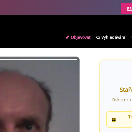
RE
💕 Objevovat
Vyhledávání
Staň
Získej ext
T