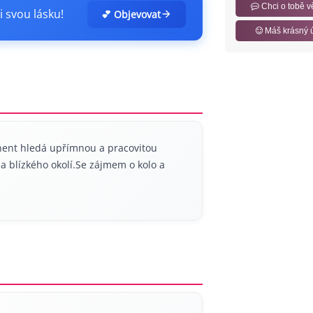
Chci o tobě v
i svou lásku!
💕 Objevovat
Máš krásný 
nent hledá upřímnou a pracovitou
a blízkého okolí.Se zájmem o kolo a