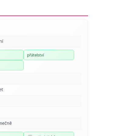
ní
přátelství
et
imečně