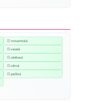
romantická
veselá
obětavá
věrná
pečlivá