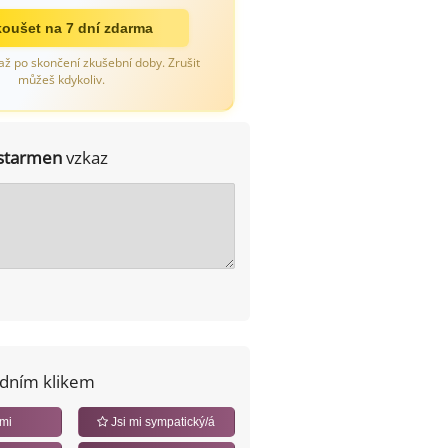
oušet na 7 dní zdarma
až po skončení zkušební doby. Zrušit
můžeš kdykoliv.
starmen
vzkaz
edním klikem
 mi
Jsi mi sympatický/á