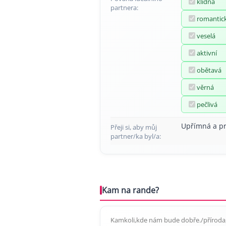
klidná
partnera:
romantic
veselá
aktivní
obětavá
věrná
pečlivá
Upřímná a pr
Přeji si, aby můj
partner/ka byl/a:
Kam na rande?
Kamkoli,kde nám bude dobře./příroda,v