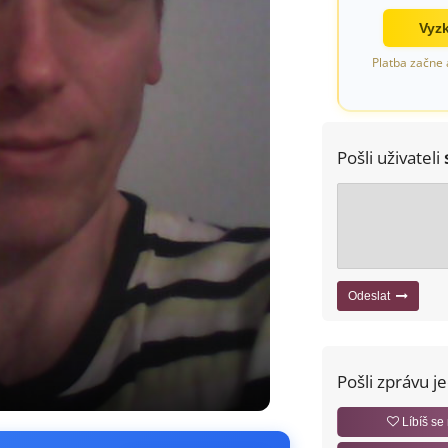
Vyzk
Platba začne 
Pošli uživateli
Odeslat
Pošli zprávu j
Líbíš se