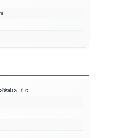
ní
řátelství, flirt