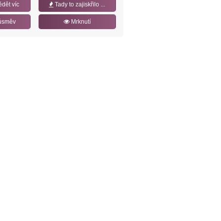
ědět víc
Tady to zajiskřilo ...
úsměv
Mrknutí