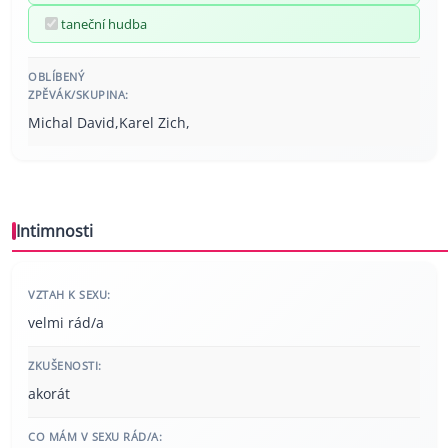
taneční hudba
OBLÍBENÝ
ZPĚVÁK/SKUPINA:
Michal David,Karel Zich,
Intimnosti
VZTAH K SEXU:
velmi rád/a
ZKUŠENOSTI:
akorát
CO MÁM V SEXU RÁD/A: