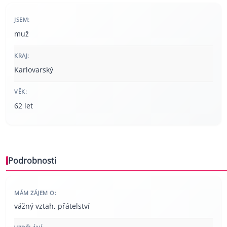
JSEM:
muž
KRAJ:
Karlovarský
VĚK:
62 let
Podrobnosti
MÁM ZÁJEM O:
vážný vztah, přátelství