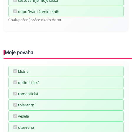
cestování je moje láska
odpočívám čtením knih
Chalupaření,práce okolo domu.
Moje povaha
klidná
optimistická
romantická
tolerantní
veselá
otevřená