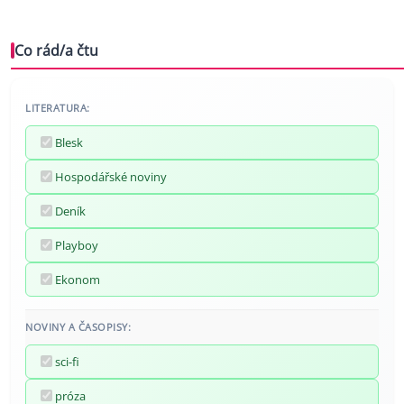
Co rád/a čtu
LITERATURA:
Blesk
Hospodářské noviny
Deník
Playboy
Ekonom
NOVINY A ČASOPISY:
sci-fi
próza