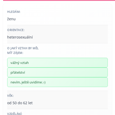
HLEDÁM:
ženu
ORIENTACE:
heterosexuální
O JAKÝ VZTAH BY MĚL
MÍT ZÁJEM:
vážný vztah
přátelství
nevím, ještě uvidíme ;-)
VĚK:
od 50 do 62 let
VZDĚLÁNÍ: