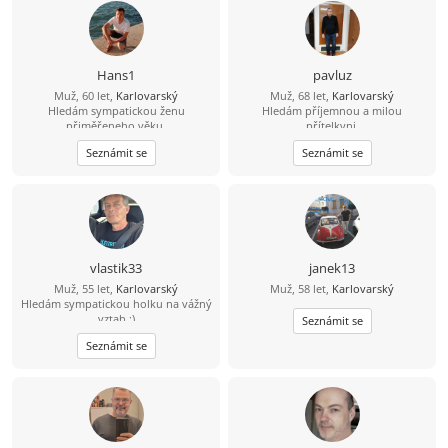
Hans1
pavluz
Muž, 60 let,
Karlovarský
Muž, 68 let,
Karlovarský
Hledám sympatickou ženu
Hledám příjemnou a milou
přiměřeneho věku.
přítelkyni.
Seznámit se
Seznámit se
vlastik33
janek13
Muž, 55 let,
Karlovarský
Muž, 58 let,
Karlovarský
Hledám sympatickou holku na vážný
vztah :)
Seznámit se
Seznámit se