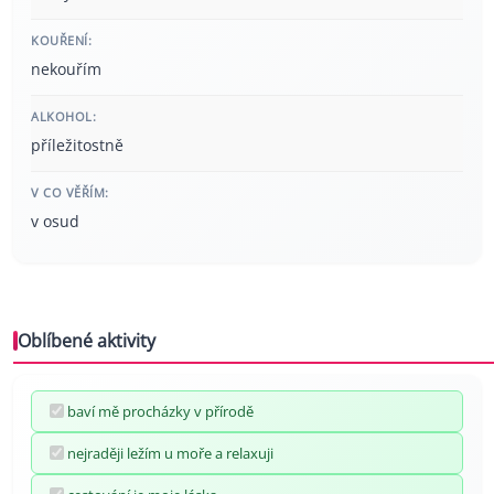
KOUŘENÍ:
nekouřím
ALKOHOL:
příležitostně
V CO VĚŘÍM:
v osud
Oblíbené aktivity
baví mě procházky v přírodě
nejraději ležím u moře a relaxuji