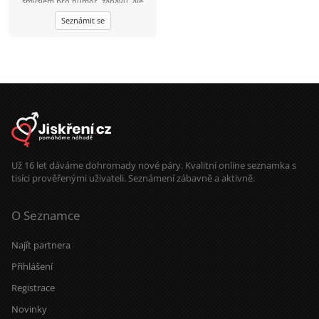
smyslem pro humor, zábavu, ale
pochopitelně i odpovědnost
Seznámit se
SŠ/47/192, hodně štíhlé postavy,
svobodný, bezdětný, s vyřešenou
minulostí by rád poznal úplně
normální, obyčejnou, veselou,
upřímnou, férovou a věrnou
ženskou s duší holky do pohody i
nepohody na vážný vztah pro
zbytek života. Miluju sport v aktivní i
pasivní formě, přírodu, zvířata,
rybaření, houbaření, moc rád občas
vyrazím někam na výlet. Jsi - li
někde, ozvi se, ať jsi odkudkoliv! Jen
vážně!!
Už 16 let dáváme dohromady nové páry. Kvalitní online seznamka s
tisíci prověřenými uživateli. Seznámení zábavně a aktivně.
O Seznamce
Najít partnera
Přihlášení
Registrace
Novinky