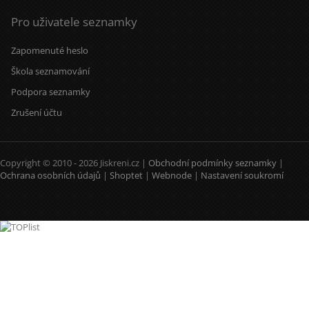
Pro uživatele seznamky
Zapomenuté heslo
Škola seznamování
Podpora seznamky
Zrušení účtu
Copyright © 2010 - 2026 Jiskreni.cz |
Obchodní podmínky seznamky
|
Ochrana osobních údajů
|
Shoptet
|
Webnode
|
Nastavení soukromí