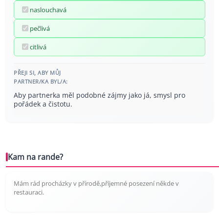
naslouchavá
pečlivá
citlivá
PŘEJI SI, ABY MŮJ
PARTNER/KA BYL/A:
Aby partnerka měl podobné zájmy jako já, smysl pro
pořádek a čistotu.
Kam na rande?
Mám rád procházky v přírodě,příjemné posezení někde v
restauraci.