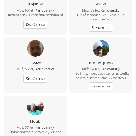
janjan58
95121
Muž, 60 let,
Karlovarský
Muž, 59 let,
Karlovarský
Hledám ženu k vážnému seznámení.
Hledám spolehlivou,veselou a
pohlednou ženu.
Seznámit se
Seznámit se
jenvazne
norbertpress
Muž, 56 let,
Karlovarský
Muž, 64 let,
Karlovarský
Hledám sympatickou ženu na toulky
časem a intimní chvilky ve dvou
Seznámit se
Seznámit se
kloub
Muž, 57 let,
Karlovarský
Úplně normální obyčejný kluk se