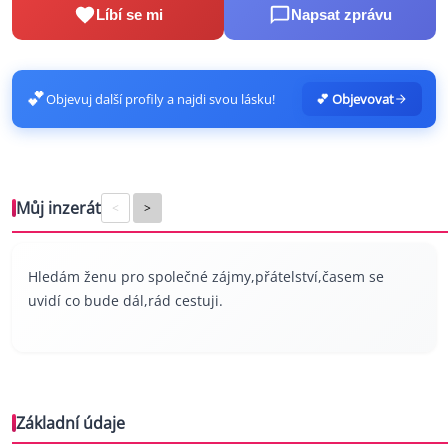
Líbí se mi
Napsat zprávu
💕
Objevuj další profily a najdi svou lásku!
💕 Objevovat
Můj inzerát
<
>
Hledám ženu pro společné zájmy,přátelství,časem se
uvidí co bude dál,rád cestuji.
Základní údaje