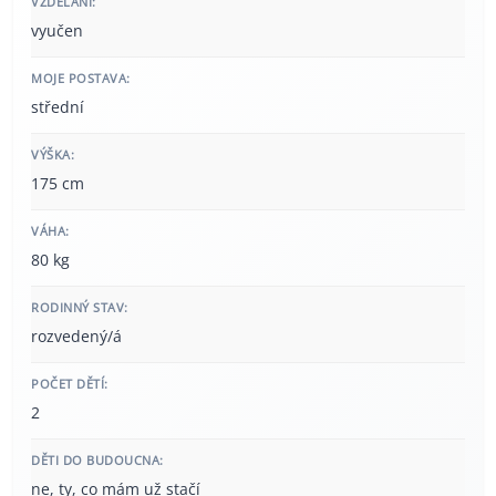
VZDĚLÁNÍ:
vyučen
MOJE POSTAVA:
střední
VÝŠKA:
175 cm
VÁHA:
80 kg
RODINNÝ STAV:
rozvedený/á
POČET DĚTÍ:
2
DĚTI DO BUDOUCNA:
ne, ty, co mám už stačí