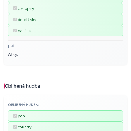
cestopisy
detektivky
naučná
JINÉ:
Ahoj.
Oblíbená hudba
OBLÍBENÁ HUDBA:
pop
country