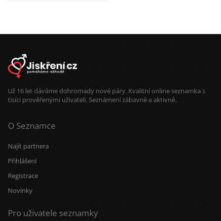
Už 16 let dáváme dohromady nové páry. Kvalitní online seznamka s
tisíci prověřenými uživateli. Seznámení zábavně a aktivně.
O Seznamce
Najít partnera
Přihlášení
Registrace
Novinky
Pro uživatele seznamky