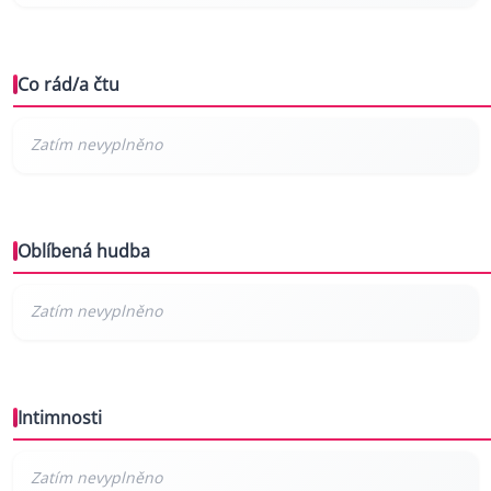
Co rád/a čtu
Oblíbená hudba
Intimnosti