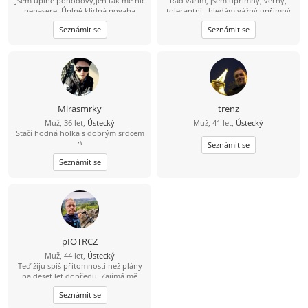
Jsem úplně pohodový,jen tak mě nic
Rád vařím, jsem upřímný, věrný,
nenasere. Úplně klidná povaha
tolerantní , hledám vážný upřímný
vztah, můj kontakt je
Seznámit se
Seznámit se
704/538857,snad není můj
hendikepek problém se znovu
seznámit, rád vařím, pracují, jsem
věrný, upřímný, tolerantní, mám rád
procházky,hudbu, můj kontakt je
pospajiri33@seznam.cz
nemám VIP
účet budu rád když mi napíšeš
Mirasmrky
trenz
Muž, 36 let,
Ústecký
Muž, 41 let,
Ústecký
Stačí hodná holka s dobrým srdcem
:)
Seznámit se
Seznámit se
pIOTRCZ
Muž, 44 let,
Ústecký
Teď žiju spíš přítomností než plány
na deset let dopředu. Zajímá mě
chemie, autenticita a pohoda mezi
Seznámit se
dvěma lidmi. Bez her, bez přetvářky.