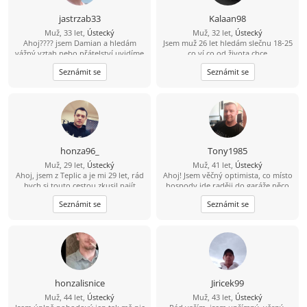
jastrzab33
Kalaan98
Muž, 33 let,
Ústecký
Muž, 32 let,
Ústecký
Ahoj???? jsem Damian a hledám
Jsem muž 26 let hledám slečnu 18-25
vážný vztah nebo přátelství uvidíme
co ví co od života chce
k čemu nás to doprovodí ???? jsem
Seznámit se
Seznámit se
veselý a vtipný týpek ???? občas s
nutkou černého humoru ???? rád
poznám tuhle cestu nějakou
zajímavou ženu ????
honza96_
Tony1985
Muž, 29 let,
Ústecký
Muž, 41 let,
Ústecký
Ahoj, jsem z Teplic a je mi 29 let, rád
Ahoj! Jsem věčný optimista, co místo
bych si touto cestou zkusil najít
hospody jde raději do garáže něco
kamarádku na seznámení s vidinou
vytvářet. V bytě me moc nenajdeš,
Seznámit se
Seznámit se
vážného vztahu po nějakém čase.
protože trávím čas v přírodě na
Živim se jako technik měření
houbách, na rybách... Hledám tu
regulace v nemocnici, mám rád
ideálně partnerku do života, kdo ví
cestovaní, po ČR i zahraničí, plavání,
kam nás to zavede ????
auta, IT - stavba počítačů a celkově
nové technologie.
honzalisnice
Jiricek99
Muž, 44 let,
Ústecký
Muž, 43 let,
Ústecký