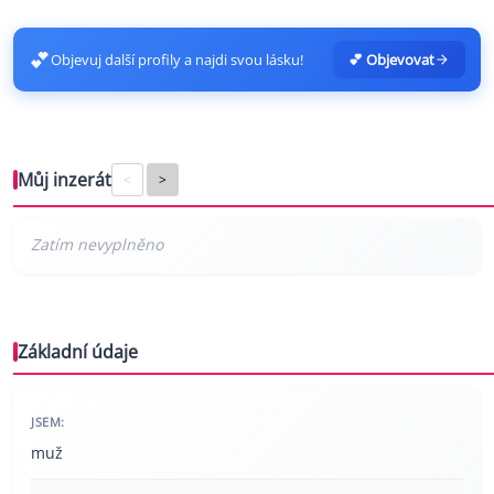
💕
Objevuj další profily a najdi svou lásku!
💕 Objevovat
Můj inzerát
<
>
Základní údaje
JSEM:
muž