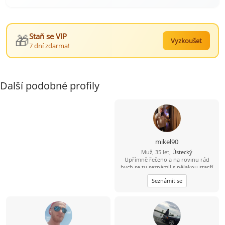
🎁
Staň se VIP
Vyzkoušet
7 dní zdarma!
Další podobné profily
mikel90
Muž, 35 let,
Ústecký
Upřímně řečeno a na rovinu rád
bych se tu seznámil s nějakou starší
ženou která by měla zájem o někoho
Seznámit se
mladšího například mého věku a
mám i rodinu děti tak by to nevadilo