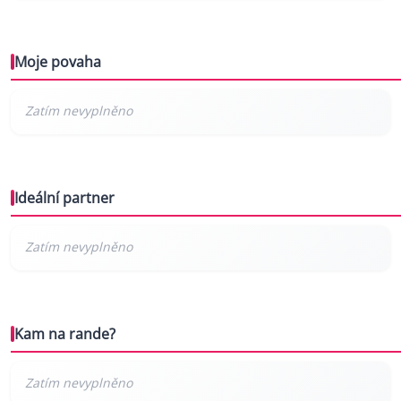
Moje povaha
Ideální partner
Kam na rande?