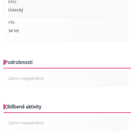
KRAJ:
Ústecký
VĚK:
34 let
Podrobnosti
Oblíbené aktivity