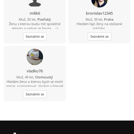
milik6
bronislav12345
Muž, 50 let,
Plzeňský
Muž, 39 let,
Praha
Ženu s kterou budu mít společné
Hledám fajn ženy na občasné
aktivity a radost ze života... :-)
schůzky.
Seznámit se
Seznámit se
vladko76
Muž, 49 let,
Olomoucký
Hledám ženu o kterou bych se mohl
starat, rozmazlovat, chránit a hlavně
milovat. Jsem pekař cukrař ????????
Seznámit se