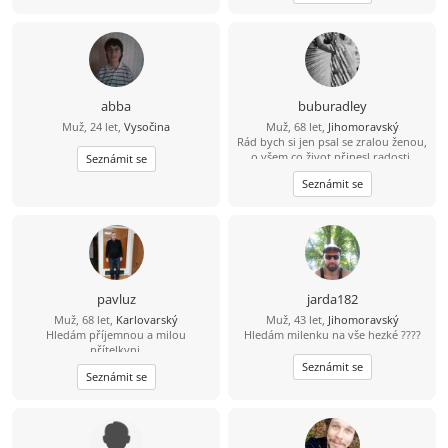
do kina. Nebo na dovolenou k moři.
Možností je mnoho.
abba
buburadley
Muž, 24 let,
Vysočina
Muž, 68 let,
Jihomoravský
Rád bych si jen psal se zralou ženou,
o všem co život přinesl radosti,
Seznámit se
zklamání - i o sexu a zkušenostech s
Seznámit se
partnery, Touhách a tajných
nesplněných přáních - zatím však jen
přítele na písmencích.
pavluz
jarda182
Muž, 68 let,
Karlovarský
Muž, 43 let,
Jihomoravský
Hledám příjemnou a milou
Hledám milenku na vše hezké ????
přítelkyni.
Seznámit se
Seznámit se