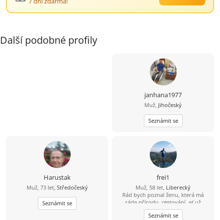
7 dní zdarma!
Další podobné profily
janhana1977
Muž,
Jihočeský
Seznámit se
Harustak
frei1
Muž, 73 let,
Středočeský
Muž, 58 let,
Liberecký
Rád bych poznal ženu, která má
ráda přírodu, cestování, ať už
Seznámit se
obytným autem, na motorce, na
Seznámit se
kole a nebo výlet pěšky. Ráda zajde