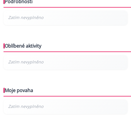
Podrobnosti
Oblíbené aktivity
Moje povaha