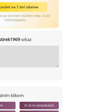
oušet na 7 dní zdarma
až po skončení zkušební doby. Zrušit
můžeš kdykoliv.
stirek1969
vzkaz
edním klikem
 mi
Jsi mi sympatický/á