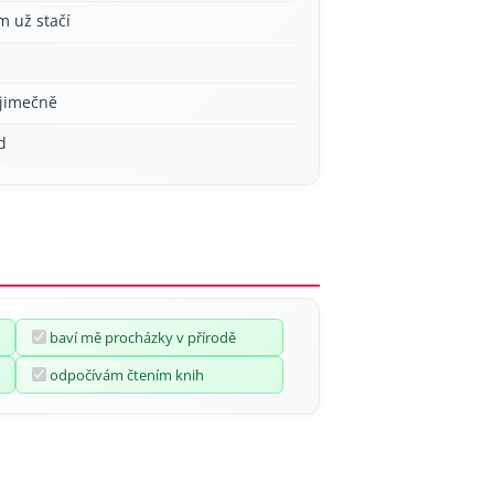
m už stačí
ýjimečně
d
baví mě procházky v přírodě
odpočívám čtením knih