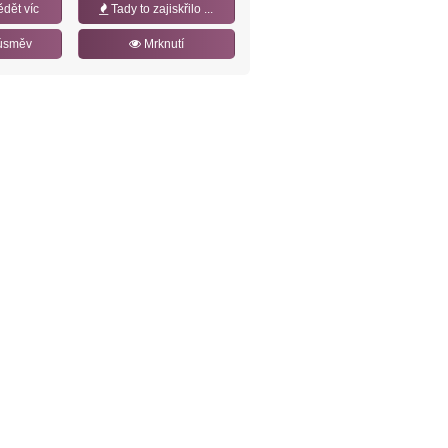
ědět víc
Tady to zajiskřilo ...
úsměv
Mrknutí