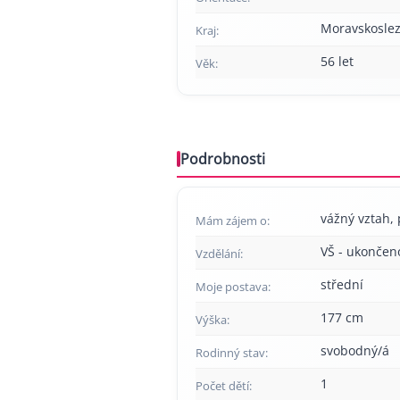
Moravskoslez
Kraj:
56 let
Věk:
Podrobnosti
vážný vztah, 
Mám zájem o:
VŠ - ukončen
Vzdělání:
střední
Moje postava:
177 cm
Výška:
svobodný/á
Rodinný stav:
1
Počet dětí: