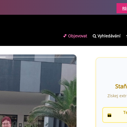
RE
💕 Objevovat
Vyhledávání
Staň
Získej ext
T