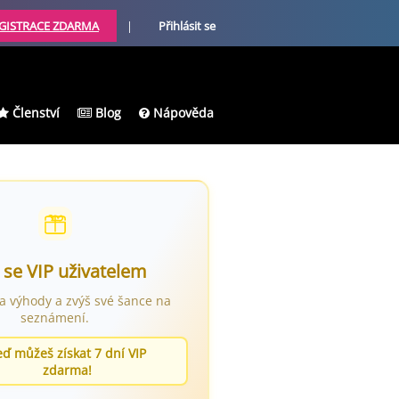
GISTRACE ZDARMA
|
Přihlásit se
Členství
Blog
Nápověda
 se VIP uživatelem
ra výhody a zvýš své šance na
seznámení.
eď můžeš získat 7 dní VIP
zdarma!