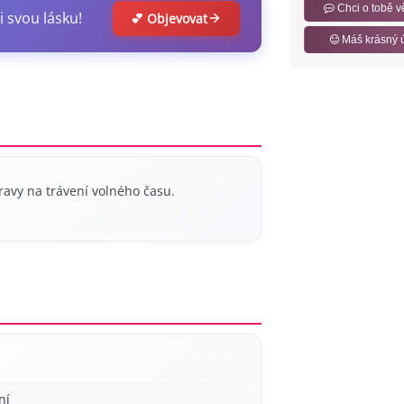
Chci o tobě v
i svou lásku!
💕 Objevovat
Máš krásný 
avy na trávení volného času.
ní