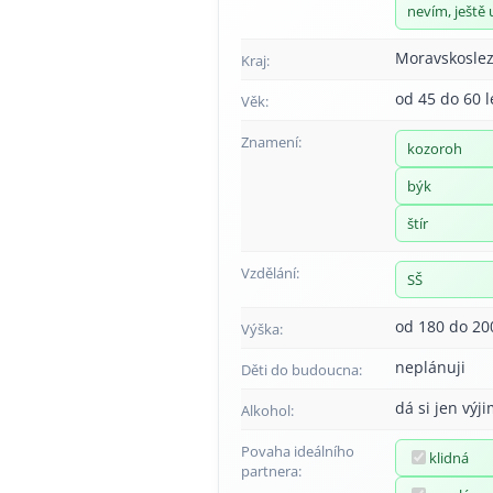
nevím, ještě 
Moravskoslez
Kraj:
od 45 do 60 l
Věk:
Znamení:
kozoroh
býk
štír
Vzdělání:
SŠ
od 180 do 20
Výška:
neplánuji
Děti do budoucna:
dá si jen výj
Alkohol:
Povaha ideálního
klidná
partnera: