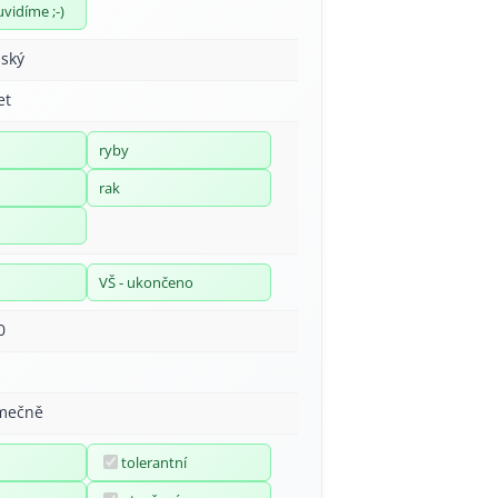
uvidíme ;-)
ský
et
ryby
rak
VŠ - ukončeno
0
imečně
tolerantní