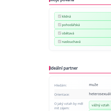
klidná
pohodářská
obětavá
naslouchavá
Ideální partner
muže
Hledám:
heterosexuál
Orientace:
O jaký vztah by měl
vážný vztah
mít zájem: