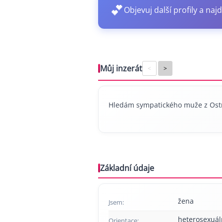
💕
Objevuj další profily a najd
Můj inzerát
<
>
Hledám sympatického muže z Ostr
Základní údaje
žena
Jsem:
heterosexuál
Orientace: