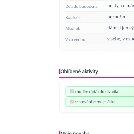
ne, ty, co má
Děti do budoucna:
nekouřím
Kouření:
dám si jen v
Alkohol:
v sebe, v osu
V co věřím:
Oblíbené aktivity
chodím rád/a do divadla
cestování je moje láska
Moje povaha