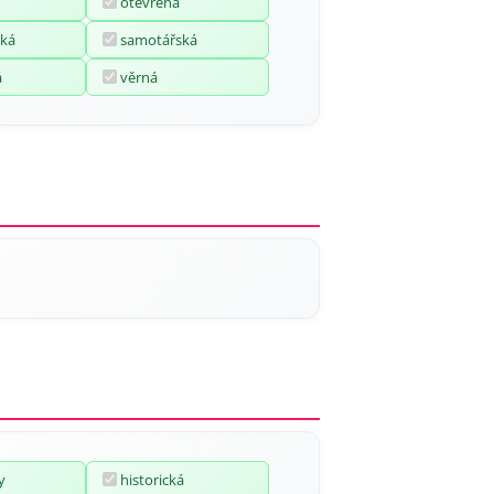
otevřená
ká
samotářská
á
věrná
y
historická