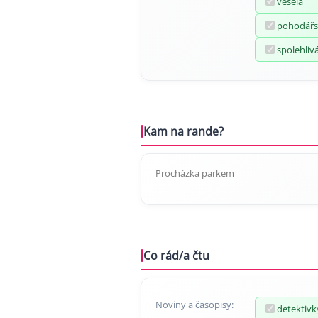
veselá
pohodářs
spolehliv
Kam na rande?
Procházka parkem
Co rád/a čtu
Noviny a časopisy:
detektivk