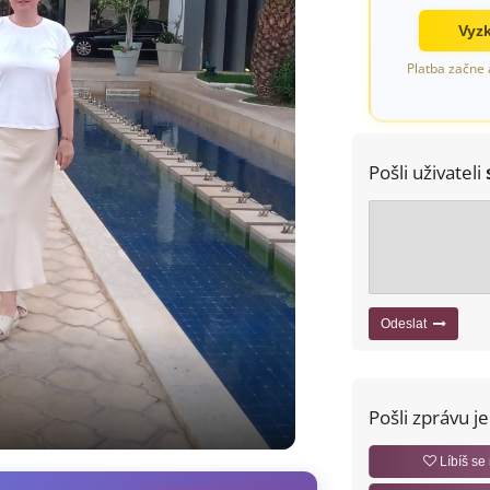
Vyzk
Platba začne 
Pošli uživateli
Odeslat
Pošli zprávu j
Líbíš se