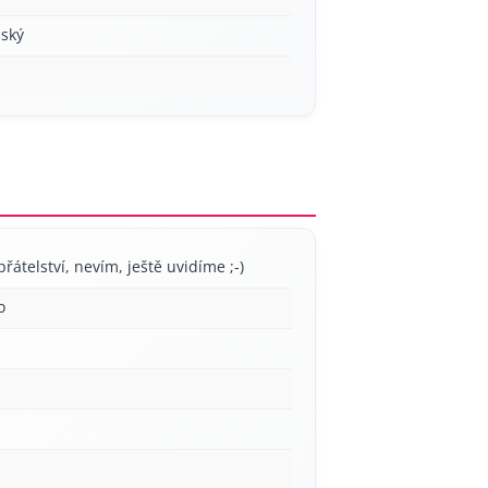
ský
přátelství, nevím, ještě uvidíme ;-)
o