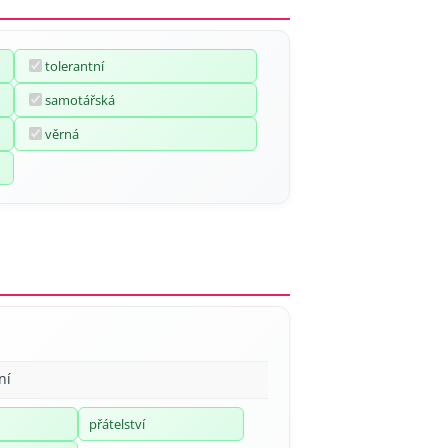
tolerantní
samotářská
věrná
ní
přátelství