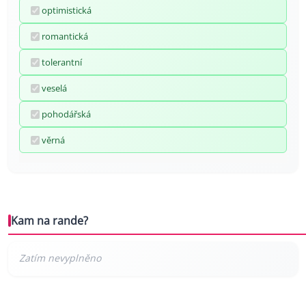
optimistická
romantická
tolerantní
veselá
pohodářská
věrná
Kam na rande?