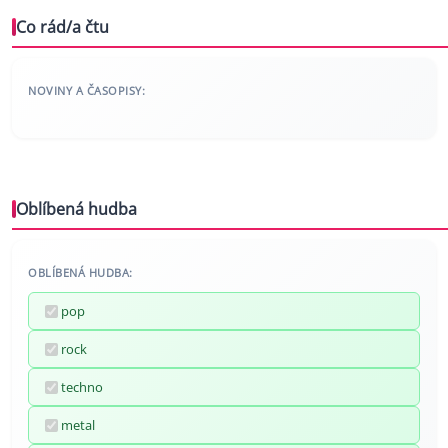
Co rád/a čtu
NOVINY A ČASOPISY:
Oblíbená hudba
OBLÍBENÁ HUDBA:
pop
rock
techno
metal