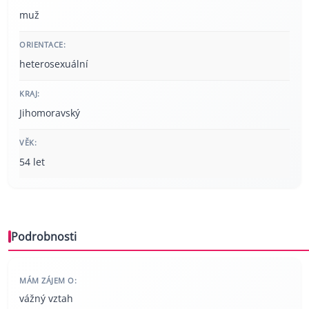
muž
ORIENTACE:
heterosexuální
KRAJ:
Jihomoravský
VĚK:
54 let
Podrobnosti
MÁM ZÁJEM O:
vážný vztah