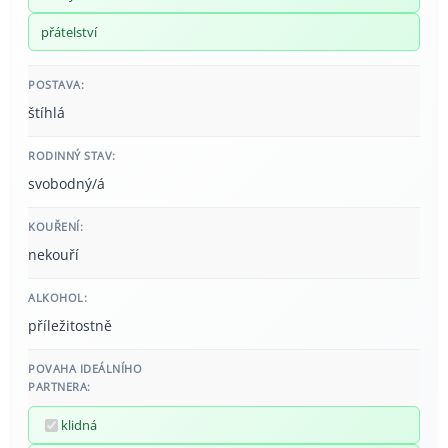
přátelství
POSTAVA:
štíhlá
RODINNÝ STAV:
svobodný/á
KOUŘENÍ:
nekouří
ALKOHOL:
příležitostně
POVAHA IDEÁLNÍHO
PARTNERA:
klidná