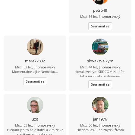
petr548
Muž, 56 let,
Jihomoravský
Seznámit se
marek2802
slovaksvelkym
Muž, 52 let,
Jihomoravský
Muž, 44 let,
Jihomoravský
Momentalne ziji v Nemecku...
slovaksvelkym SRDCOM Hladám
Teba na výlety, grilovanie,
spoločnosť pri každodenných
Seznámit se
Seznámit se
veciach. Zablokuje ma IBA jeptiška so
zašitou ... . Neopakujem po
ostatných, LEBO VŠETCI. Žijem bez
škrabkacieho mobilu, faceboku,
vakcíne proti koronavírusu atď.
Moraváčky, resp. Češky sa vôbec
nevedia ani bozkávať, ani milovať.
Ahoj princezna 45- 65. /Áno, hladam
uzit
jan1976
staršiu ženu, ako ja/. Nadváhu a
Muž, 55 let,
Jihomoravský
Muž, 50 let,
Jihomoravský
vrásky mám na žene rád. Neni to ale
Hledam jen to co ostatni a vim,ze ke
Hledam lasku na zbytek života
podmienka. 22 3 2023 som prestal
stesti nevedou zkratky.
fajčiť. Chceš aj Ty prestať? Pomôžem.