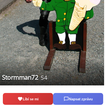
Stormman72
54
Líbí se mi
Napsat zprávu