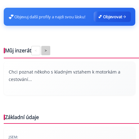
💕
Objevuj další profily a najdi svou lásku!
💕 Objevovat
Můj inzerát
<
>
Chci poznat někoho s kladným vztahem k motorkám a
cestování...
Základní údaje
JSEM: