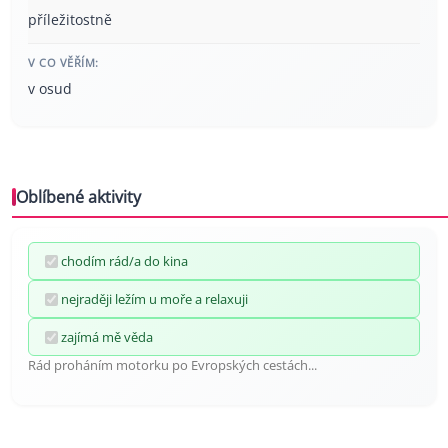
příležitostně
V CO VĚŘÍM:
v osud
Oblíbené aktivity
chodím rád/a do kina
nejraději ležím u moře a relaxuji
zajímá mě věda
Rád proháním motorku po Evropských cestách...