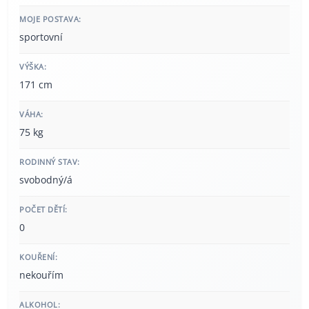
MOJE POSTAVA:
sportovní
VÝŠKA:
171 cm
VÁHA:
75 kg
RODINNÝ STAV:
svobodný/á
POČET DĚTÍ:
0
KOUŘENÍ:
nekouřím
ALKOHOL: