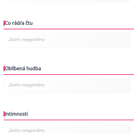
Co rád/a čtu
Oblíbená hudba
Intimnosti