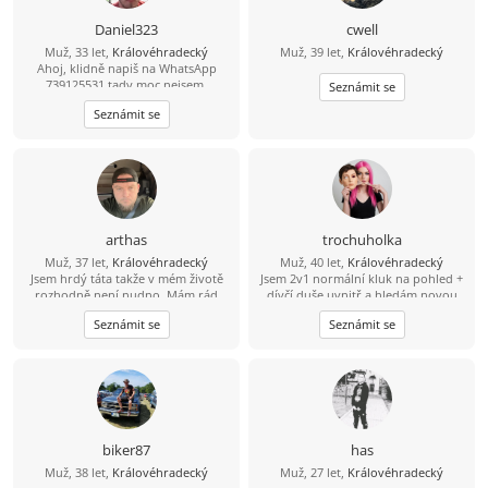
Daniel323
cwell
Muž, 33 let,
Královéhradecký
Muž, 39 let,
Královéhradecký
Ahoj, klidně napiš na WhatsApp
739125531 tady moc nejsem.
Seznámit se
Seznámit se
arthas
trochuholka
Muž, 37 let,
Královéhradecký
Muž, 40 let,
Královéhradecký
Jsem hrdý táta takže v mém životě
Jsem 2v1 normální kluk na pohled +
rozhodně není nudno. Mám rád
dívčí duše uvnitř a hledám novou
aktivní odpočinek – vyrazit na
nejlepší kamarádku jako spřízněnou
Seznámit se
Seznámit se
procházku, do přírody nebo na výlet
duši. Sice jsem duše zadaná ale i tak
je pro mě ideální způsob, jak vyčistit
osamocená.
hlavu. Když zrovna nelítáme venku,
rád zkouším vařit nová jídla, pustím
si dobrý film nebo si prostě jen tak
užívám zasloužený klid. Hledám
pohodovou ženu, se kterou je
sranda, má smysl pro zábavu a
biker87
has
nezkazí žádnou legraci. Oceníš-li můj
Muž, 38 let,
Královéhradecký
Muž, 27 let,
Královéhradecký
životní styl, ráda vyrazíš ven a máš