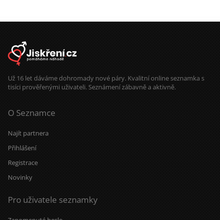
vyměňme si pár řádků a pojďme se
o růže a pěstovat zeleninu. Těším se
poznat osobně. Hledám někoho v
milé zprávy. Hezký den David
lokalitě Hradec Králové a okolí.
Těším se na tvoji zprávu.
Už 16 let dáváme dohromady nové páry. Kvalitní online seznamka s
tisíci prověřenými uživateli. Seznámení zábavně a aktivně.
O Seznamce
Najít partnera
Přihlášení
Registrace
Novinky
Pro uživatele seznamky