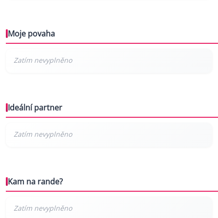
Moje povaha
Ideální partner
Kam na rande?