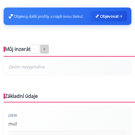
💕
Objevuj další profily a najdi svou lásku!
💕 Objevovat
Můj inzerát
<
>
Základní údaje
JSEM:
muž