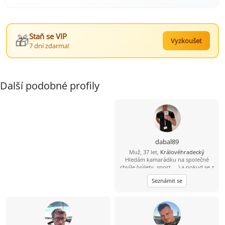
🎁
Staň se VIP
Vyzkoušet
7 dní zdarma!
Další podobné profily
dabal89
Muž, 37 let,
Královéhradecký
Hledám kamarádku na společné
chvíle (výlety, sport, ...) a pokud se z
toho vyklube něco víc, budu velmi
Seznámit se
rád ... :-)