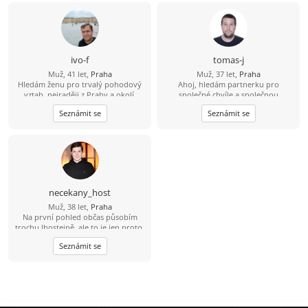
zocelený hledá ženu, pro kterou
držení za ruce bude pouhá
předzvěst toho nádherného, co s
ním prožije. Miluji večerní
procházky, když slunce zapadá. Mám
oblíbenou trasu kolem Vltavy. A pak
ivo-f
tomas-j
společný návrat s posezením a
Muž, 41 let,
Praha
Muž, 37 let,
Praha
večeří v útulné hospůdce by mohlo
Hledám ženu pro trvalý pohodový
Ahoj, hledám partnerku pro
být příjemným zakončením hezkého
vztah, nejraději z Prahy a okolí.
společné chvíle a společnou
dne.
budoucnost. Rád bych se s někým
Seznámit se
Seznámit se
seznámil. Věřím, že skutečné
partnerství mezi 2 lidmi existuje. S
pozdravem, Tomáš
necekany_host
Muž, 38 let,
Praha
Na první pohled občas působím
trochu lhostejně, ale to je jen proto,
že svět raději tiše vnímám, než abych
Seznámit se
měl potřebu ho neustále
komentovat. Pokud se se mnou
naučíš sdílet tohle ticho, jiskra
přeskočí sama.