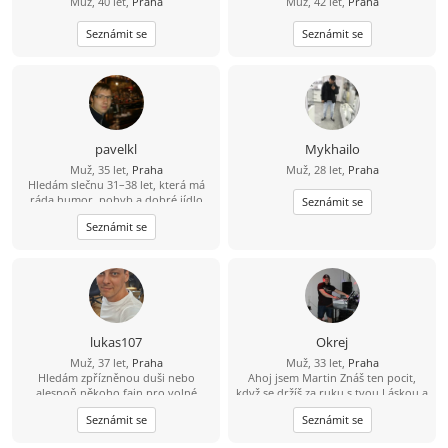
Muž, 40 let,
Praha
Muž, 42 let,
Praha
Seznámit se
Seznámit se
pavelkl
Mykhailo
Muž, 35 let,
Praha
Muž, 28 let,
Praha
Hledám slečnu 31–38 let, která má
ráda humor, pohyb a dobré jídlo
Seznámit se
(ideálně i umí vařit ????). Mě baví
Seznámit se
lyžování, bowling a dlouhé jízdy na
kole – 80 km beru jako výzvu, ne
utrpení. Hledám někoho, s kým
bude fajn nejen na výletě, ale i doma
u večeře.
lukas107
Okrej
Muž, 37 let,
Praha
Muž, 33 let,
Praha
Hledám zpřízněnou duši nebo
Ahoj jsem Martin Znáš ten pocit,
alespoň někoho fajn pro volné
když se držíš za ruku s tvou Láskou a
chvíle. ????
čas jakoby neexistoval? Jsem 23 let,
Seznámit se
Seznámit se
sympatický, svobodný, muž se
smyslem pro humor a životem