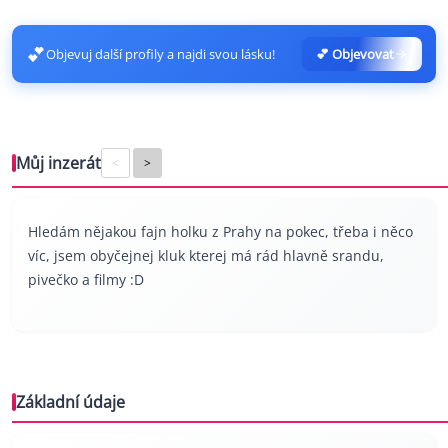
💕
Objevuj další profily a najdi svou lásku!
💕 Objevovat
Můj inzerát
<
>
Hledám nějakou fajn holku z Prahy na pokec, třeba i něco
víc, jsem obyčejnej kluk kterej má rád hlavně srandu,
pivečko a filmy :D
Základní údaje