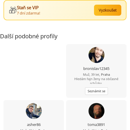
🎁
Staň se VIP
Vyzkoušet
7 dní zdarma!
Další podobné profily
bronislav12345
Muž, 39 let,
Praha
Hledám fajn ženy na občasné
schůzky.
Seznámit se
asher86
toma3891