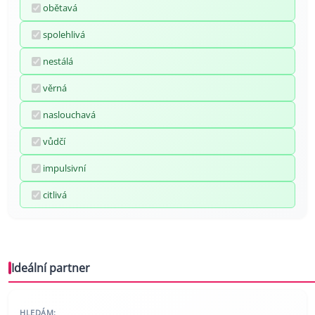
obětavá
spolehlivá
nestálá
věrná
naslouchavá
vůdčí
impulsivní
citlivá
Ideální partner
HLEDÁM: