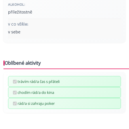
ALKOHOL:
příležitostně
V CO VĚŘÍM:
v sebe
Oblíbené aktivity
trávím rád/a čas s přáteli
chodím rád/a do kina
rád/a si zahraju poker