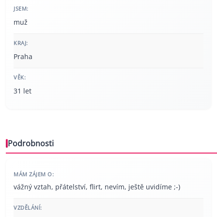
JSEM:
muž
KRAJ:
Praha
VĚK:
31 let
Podrobnosti
MÁM ZÁJEM O:
vážný vztah, přátelství, flirt, nevím, ještě uvidíme ;-)
VZDĚLÁNÍ: