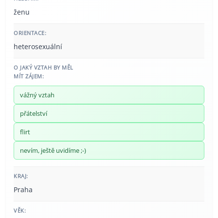
ženu
ORIENTACE:
heterosexuální
O JAKÝ VZTAH BY MĚL
MÍT ZÁJEM:
vážný vztah
přátelství
flirt
nevím, ještě uvidíme ;-)
KRAJ:
Praha
VĚK: