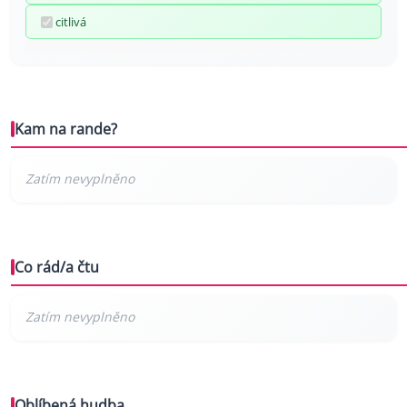
citlivá
Kam na rande?
Co rád/a čtu
Oblíbená hudba