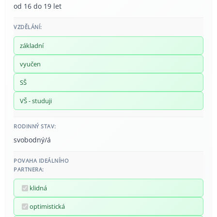
od 16 do 19 let
VZDĚLÁNÍ:
základní
vyučen
SŠ
VŠ - studuji
RODINNÝ STAV:
svobodný/á
POVAHA IDEÁLNÍHO
PARTNERA:
klidná
optimistická