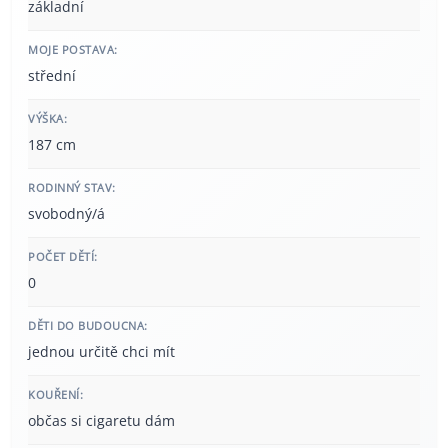
základní
MOJE POSTAVA:
střední
VÝŠKA:
187 cm
RODINNÝ STAV:
svobodný/á
POČET DĚTÍ:
0
DĚTI DO BUDOUCNA:
jednou určitě chci mít
KOUŘENÍ:
občas si cigaretu dám