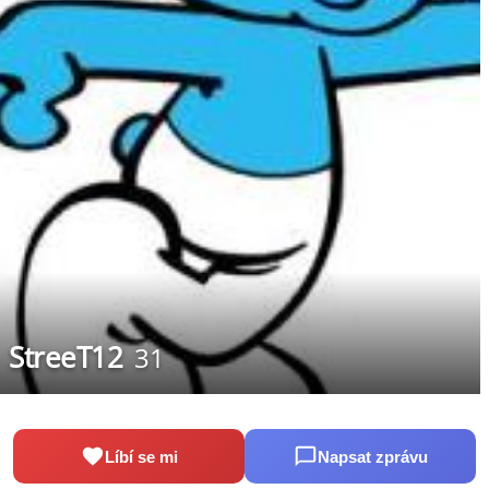
StreeT12
31
Líbí se mi
Napsat zprávu