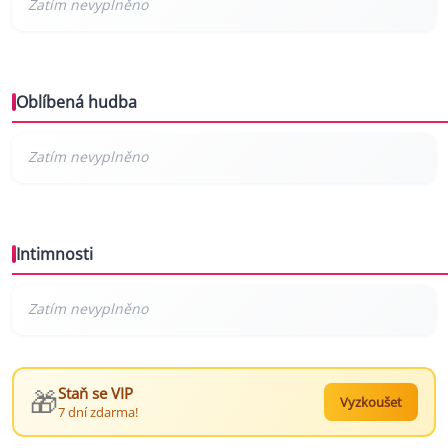
Oblíbená hudba
Intimnosti
🎁
Staň se VIP
Vyzkoušet
7 dní zdarma!