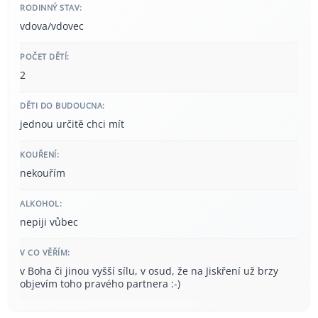
RODINNÝ STAV:
vdova/vdovec
POČET DĚTÍ:
2
DĚTI DO BUDOUCNA:
jednou určitě chci mít
KOUŘENÍ:
nekouřím
ALKOHOL:
nepiji vůbec
V CO VĚŘÍM:
v Boha či jinou vyšší sílu, v osud, že na Jiskření už brzy
objevím toho pravého partnera :-)