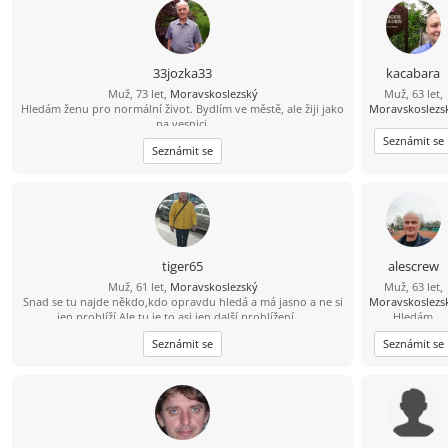
33jozka33
kacabara
Muž, 73 let,
Moravskoslezský
Muž, 63 let,
Hledám ženu pro normální život. Bydlím ve městě, ale žiji jako
Moravskoslezs
na vesnici.
Seznámit se
Seznámit se
tiger65
alescrew
Muž, 61 let,
Moravskoslezský
Muž, 63 let,
Snad se tu najde někdo,kdo opravdu hledá a má jasno a ne si
Moravskoslezs
jen prohlíží.Ale tu je to asi jen další prohlížení.....
Hledám
příjemnou že
Seznámit se
Seznámit se
pro krásné
chvíle ve dvou
Prosím o
odpověď s
fotem, děkuji