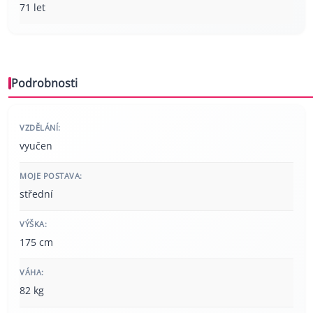
71 let
Podrobnosti
VZDĚLÁNÍ:
vyučen
MOJE POSTAVA:
střední
VÝŠKA:
175 cm
VÁHA:
82 kg