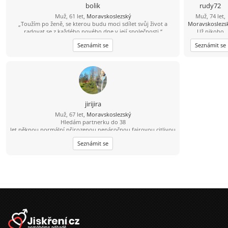
bolik
rudy72
Muž, 61 let,
Moravskoslezský
Muž, 74 let,
„Toužím po ženě, se kterou budu moci sdílet svůj život a
Moravskoslezs
radovat se z každého nového dne v její společnosti.“
Už nikoho
nehledám, už
Seznámit se
Seznámit se
jsem našel, c
jsem celý živo
hledal -
POZNÁNÍ
jirijira
Muž, 67 let,
Moravskoslezský
Hledám partnerku do 38
let,pěknou,normální,přirozenou,nenáročnou,fairovou,citlivou
i rozumnou.Nejlépe svobodnou,případně max. s 1 děckem.
Seznámit se