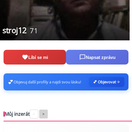
stroj12
71
Líbí se mi
Napsat zprávu
💕
Objevuj další profily a najdi svou lásku!
💕 Objevovat
Můj inzerát
<
>