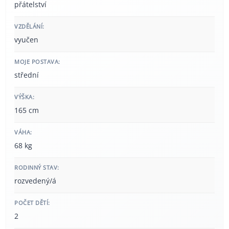
přátelství
VZDĚLÁNÍ:
vyučen
MOJE POSTAVA:
střední
VÝŠKA:
165 cm
VÁHA:
68 kg
RODINNÝ STAV:
rozvedený/á
POČET DĚTÍ:
2