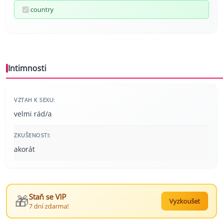
country
Intimnosti
VZTAH K SEXU:
velmi rád/a
ZKUŠENOSTI:
akorát
🎁
Staň se VIP
Vyzkoušet
7 dní zdarma!