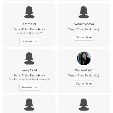
muže se smyslem pro humor a pro
hezký život.
emma79
ivetachybova
Žena, 47 let,
Pardubický
Žena, 57 let,
Pardubický
Veselá holka..✅????
Seznámit se
Seznámit se
maty1974
Pavlina1981
Žena, 51 let,
Pardubický
Žena, 45 let,
Pardubický
Společně si dělat život veselejší
Seznámit se
Seznámit se