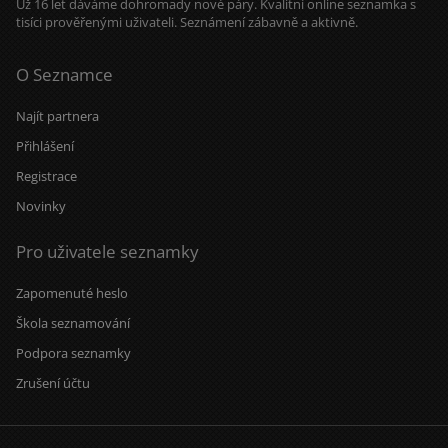
Už 16 let dáváme dohromady nové páry. Kvalitní online seznamka s
tisíci prověřenými uživateli. Seznámení zábavně a aktivně.
O Seznamce
Najít partnera
Přihlášení
Registrace
Novinky
Pro uživatele seznamky
Zapomenuté heslo
Škola seznamování
Podpora seznamky
Zrušení účtu