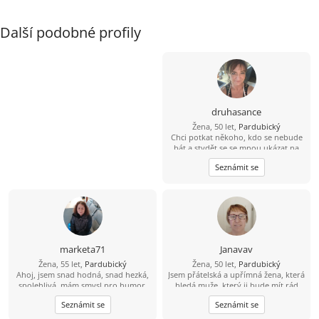
Další podobné profily
druhasance
Žena, 50 let,
Pardubický
Chci potkat někoho, kdo se nebude
bát a stydět se se mnou ukázat na
ulici, vzít mě za ruku nebo mi dát
Seznámit se
pusu…..nechci jen nabídky sexu za
zavřenými dveřmi
marketa71
Janavav
Žena, 55 let,
Pardubický
Žena, 50 let,
Pardubický
Ahoj, jsem snad hodná, snad hezká,
Jsem přátelská a upřímná žena, která
spolehlivá, mám smysl pro humor,
hledá muže, který ji bude mít rád
věrná, ohleduplná. Ráda chodím do
takovou, jaká je
Seznámit se
Seznámit se
kina, mám ráda lidi a zvířata.
Hledám hodného, spolehlivého