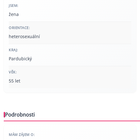
JSEM:
žena
ORIENTACE:
heterosexuální
KRAJ:
Pardubický
VĚK:
55 let
Podrobnosti
MÁM ZÁJEM O: