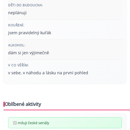
DĚTI DO BUDOUCNA:
neplánuji
KOUŘENÍ:
jsem pravidelný kuřák
ALKOHOL:
dám si jen výjimečně
V CO VĚŘÍM:
v sebe, v náhodu a lásku na první pohled
Oblíbené aktivity
miluji české seriály