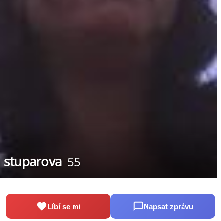
stuparova
55
Líbí se mi
Napsat zprávu