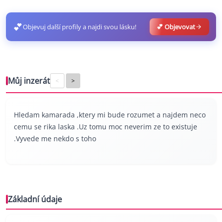
💕
Objevuj další profily a najdi svou lásku!
💕 Objevovat
Můj inzerát
<
>
Hledam kamarada ,ktery mi bude rozumet a najdem neco
cemu se rika laska .Uz tomu moc neverim ze to existuje
.Vyvede me nekdo s toho
Základní údaje