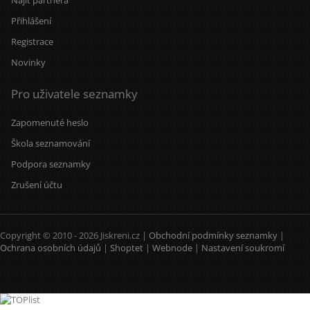
Přihlášení
Registrace
Novinky
Pro uživatele seznamky
Zapomenuté heslo
Škola seznamování
Podpora seznamky
Zrušení účtu
Copyright © 2010 - 2026 Jiskreni.cz |
Obchodní podmínky seznamky
|
Ochrana osobních údajů
|
Shoptet
|
Webnode
|
Nastavení soukromí