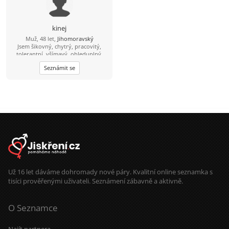
kinej
Muž, 48 let,
Jihomoravský
Jsem šikovný, chytrý, pracovitý,
tolerantní, všímavý, ohleduplný,
slušně vychovaný muž, kterých je na
Seznámit se
světě nezadaných málo :-). Mám rád
procházky v přírodě, cestování,
četbu a focení. Hledám vážný vztah a
věřím, že bych se mohl hodit
sympatické usměvavé ženě štíhlé
nebo normální postavy, nejlépe s
tmavšími vlasy, hnědýma očima a
radši upovídané ze Znojma nebo
okolí. Pokud chceš, tak se mi ozvi,
setkáme se a uvidíme, jestli přeskočí
jiskra :-).
Už 16 let dáváme dohromady nové páry. Kvalitní online seznamka s
tisíci prověřenými uživateli. Seznámení zábavně a aktivně.
O Seznamce
Najít partnera