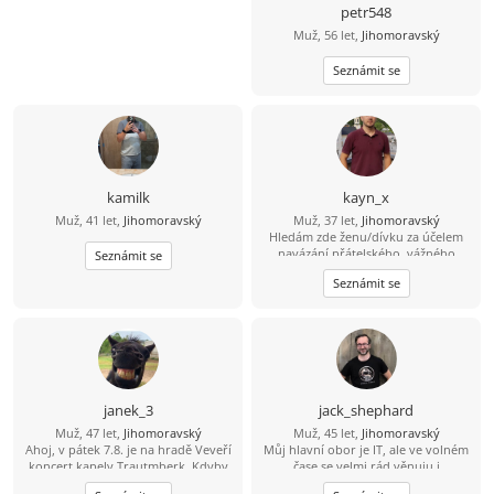
petr548
Muž, 56 let,
Jihomoravský
Seznámit se
kamilk
kayn_x
Muž, 41 let,
Jihomoravský
Muž, 37 let,
Jihomoravský
Hledám zde ženu/dívku za účelem
navázání přátelského, vážného
Seznámit se
vztahu či nezávazného vztahu (vše
Seznámit se
dle domluvy). Více informací přes
vzkazy.
janek_3
jack_shephard
Muž, 47 let,
Jihomoravský
Muž, 45 let,
Jihomoravský
Ahoj, v pátek 7.8. je na hradě Veveří
Můj hlavní obor je IT, ale ve volném
koncert kapely Trautmberk. Kdyby
čase se velmi rád věnuju i
se Ti chtělo, tak mám na Wats Appu
humanitnějším věcem. Čas od času si