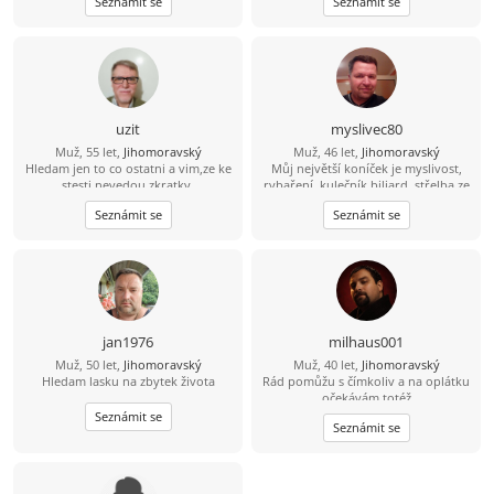
Seznámit se
Seznámit se
čerstvou fotku :-) 773 908 225 Jan
rád zasportuju či zahraju na kytaru.
Hledám někoho sympatického s
trochou rozhledu, aby jsme si měli o
čem povídat. :)
uzit
myslivec80
Muž, 55 let,
Jihomoravský
Muž, 46 let,
Jihomoravský
Hledam jen to co ostatni a vim,ze ke
Můj největší koníček je myslivost,
stesti nevedou zkratky.
rybaření, kulečník biliard, střelba ze
zbraní brokovnice, šipky, šachy
Seznámit se
Seznámit se
petanque, kostky, mám rád psy,
zvířata, rád se bavím, tancuji, trochu
jezdím na kole, mám rád procházky,
výlety. Mám rád dobré jídlo hlavně
maso, piju víno pivo i nějakého
panáčka. Vykládám vtipy, umím si
udělat srandu i ze sebe. Jsem
normální chlap mám rád upřímnost,
jan1976
milhaus001
co na srdci to na jazyku, držím slovo,
Muž, 50 let,
Jihomoravský
Muž, 40 let,
Jihomoravský
myslím že jsem férový a rovný chlap.
Hledam lasku na zbytek života
Rád pomůžu s čímkoliv a na oplátku
očekávám totéž
Seznámit se
Seznámit se