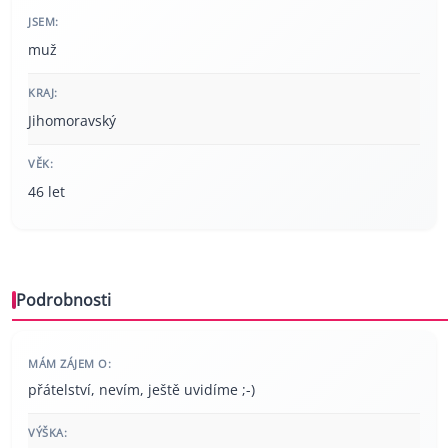
JSEM:
muž
KRAJ:
Jihomoravský
VĚK:
46 let
Podrobnosti
MÁM ZÁJEM O:
přátelství, nevím, ještě uvidíme ;-)
VÝŠKA: