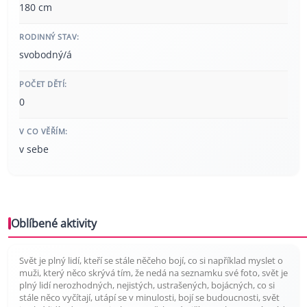
180 cm
RODINNÝ STAV:
svobodný/á
POČET DĚTÍ:
0
V CO VĚŘÍM:
v sebe
Oblíbené aktivity
Svět je plný lidí, kteří se stále něčeho bojí, co si například myslet o
muži, který něco skrývá tím, že nedá na seznamku své foto, svět je
plný lidí nerozhodných, nejistých, ustrašených, bojácných, co si
stále něco vyčítají, utápí se v minulosti, bojí se budoucnosti, svět