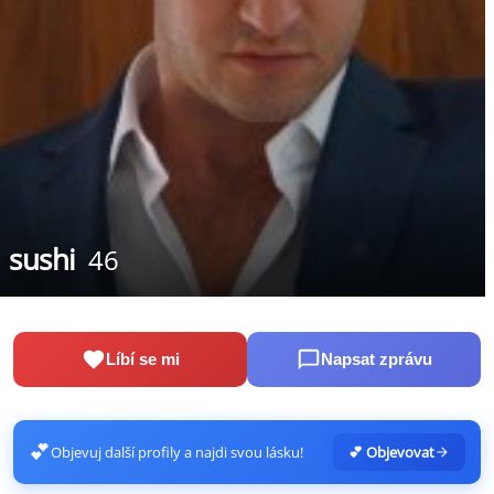
sushi
46
Líbí se mi
Napsat zprávu
💕
Objevuj další profily a najdi svou lásku!
💕 Objevovat