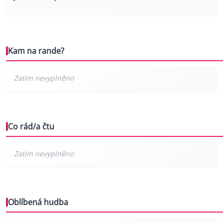
Kam na rande?
Co rád/a čtu
Oblíbená hudba