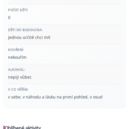
POČET DĚTÍ:
0
DĚTI DO BUDOUCNA:
jednou určitě chci mít
KOUŘENÍ:
nekouřím
ALKOHOL:
nepiji vůbec
V CO VĚŘÍM:
v sebe, v náhodu a lásku na první pohled, v osud
Oblíbené aktivity