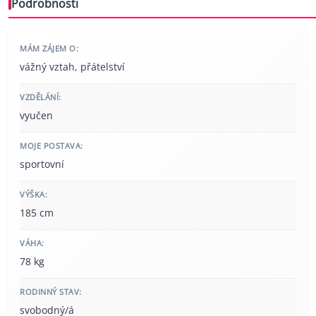
Podrobnosti
MÁM ZÁJEM O:
vážný vztah, přátelství
VZDĚLÁNÍ:
vyučen
MOJE POSTAVA:
sportovní
VÝŠKA:
185 cm
VÁHA:
78 kg
RODINNÝ STAV:
svobodný/á