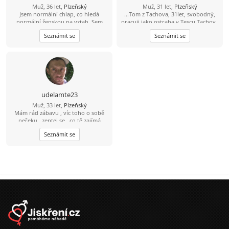
Muž, 36 let,
Plzeňský
Muž, 31 let,
Plzeňský
Jsem normální chlap, co hledá
...Tom z Tachova, 31let, svobodný,
normální ženskou na vztah. Sem
pracuji jako ostraha v Tescu Tachov ,
klidnej , hodnej , pohodovej. Jinak
Jsem beznadějný romantik,podle
Seznámit se
Seznámit se
dělám technika na stage a
přátel prý hodný, upřímný,
konzertech.
přátelský, empatický, veselý
obyčejný kluk, který je už více než 10
let sám,..,hledám nějakou fajn holku
která to všechno změní a zaplní můj
život tím svým. Rád chodím do
přírody na procházky ,na zahrádku,
sám nebo s pejskem, rád poznávám
udelamte23
nová místa, města, věci, jinak taky
Muž, 33 let,
Plzeňský
celkem introvert, co rád relax u
Mám rád zábavu , víc toho o sobě
televize s dobrým jídlem, při
neřeku , zeptej se , co tě zajímá
nějakém seroše bo
filmu.Mňam!???????? Kontakt na mě
Seznámit se
e-mail
thrdlicka227@gmail.com
WhatsApp+420704514485 FB Tom
Hrdla Snad se mi už konečně podaří
seznámit se,..ta slečna Samota je
horší než smůla, smůla se lepí jen na
paty, kdež to samota leptá člověka
jako kyselina.