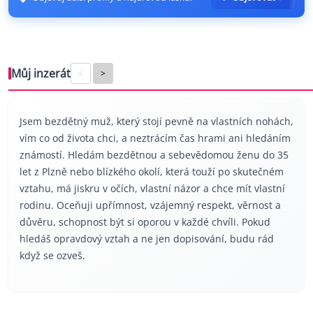
Můj inzerát
<
>
Jsem bezdětný muž, který stojí pevně na vlastních nohách,
vím co od života chci, a neztrácím čas hrami ani hledáním
známostí. Hledám bezdětnou a sebevědomou ženu do 35
let z Plzně nebo blízkého okolí, která touží po skutečném
vztahu, má jiskru v očích, vlastní názor a chce mít vlastní
rodinu. Oceňuji upřímnost, vzájemný respekt, věrnost a
důvěru, schopnost být si oporou v každé chvíli. Pokud
hledáš opravdový vztah a ne jen dopisování, budu rád
když se ozveš.