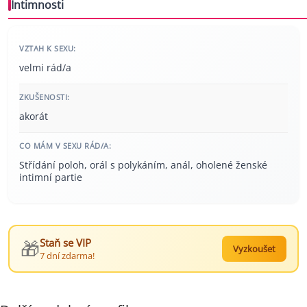
Intimnosti
VZTAH K SEXU:
velmi rád/a
ZKUŠENOSTI:
akorát
CO MÁM V SEXU RÁD/A:
Střídání poloh, orál s polykáním, anál, oholené ženské
intimní partie
🎁
Staň se VIP
Vyzkoušet
7 dní zdarma!