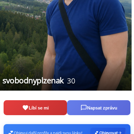
svobodnyplzenak
30
Líbí se mi
Napsat zprávu
💕
Objevuj další profily a najdi svou lásku!
💕 Objevovat