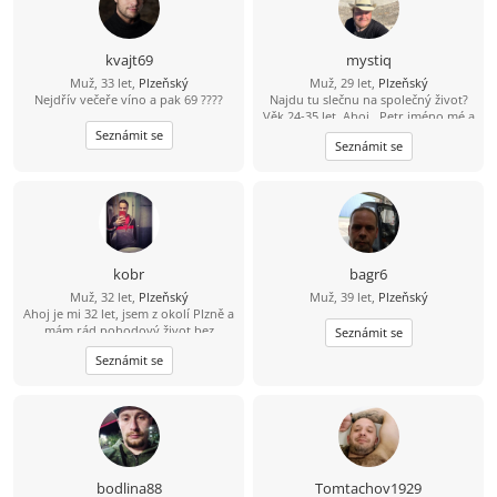
má chuť poznat někoho nového.
Pokud máš ráda pohodové
povídání, společné zážitky a věříš, že
nejlepší vztahy začínají obyčejnou
kvajt69
mystiq
zprávou, budu rád, když se ozveš.
Muž, 33 let,
Plzeňský
Muž, 29 let,
Plzeňský
Nejdřív večeře víno a pak 69 ????
Najdu tu slečnu na společný život?
Věk 24-35 let. Ahoj.. Petr jméno mé a
na tomto světě jsem už 29 let. Mám
Seznámit se
Seznámit se
silnější postavu, rád cestuji,
převážně po Řeckých ostrovech,
taktéž nepohrdnu procházkou v
přírodě. Bydlím v Plzni. Jsem věrný,
upřímný a někdy až moc hodný
Nikdy jsem seznamku nezkoušel, tak
nevím, co od toho očekávat, ale
třeba tady najdu nějakou slečnu.
kobr
bagr6
Budu se těšit na tvojí zprávu.
Muž, 32 let,
Plzeňský
Muž, 39 let,
Plzeňský
Ahoj je mi 32 let, jsem z okolí Plzně a
mám rád pohodový život bez
Seznámit se
zbytečných her. Ve volnu rád
Seznámit se
vyrazím na výlet, do přírody nebo
na procházku. Hledám sympatickou
ženu, která ví, co chce, a chtěla by
časem hezký vztah.
bodlina88
Tomtachov1929