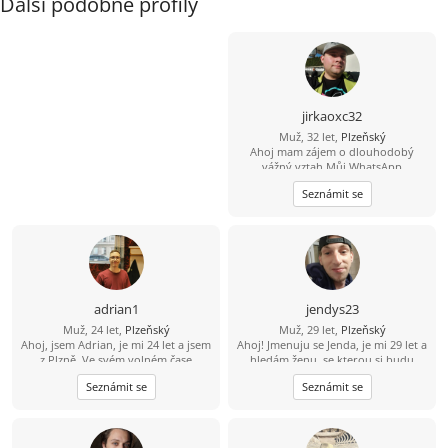
Další podobné profily
jirkaoxc32
Muž, 32 let,
Plzeňský
Ahoj mam zájem o dlouhodobý
vážný vztah Můj WhatsApp
607872973
Seznámit se
adrian1
jendys23
Muž, 24 let,
Plzeňský
Muž, 29 let,
Plzeňský
Ahoj, jsem Adrian, je mi 24 let a jsem
Ahoj! Jmenuju se Jenda, je mi 29 let a
z Plzně. Ve svém volném čase
hledám ženu, se kterou si budu
chodím na výlety a sleduju filmy a
rozumět a časem třeba vznikne něco
Seznámit se
Seznámit se
seriály. Rád bych se seznámil s
krásného. Mám rád hudbu, výlety,
dívkou, která by se mnou chodila na
upřímnost a smysl pro humor.
poznávačky po památkách a do
Nehledám dokonalost, ale někoho,
přírody. Hledám vztah.
kdo je sám sebou, umí se zasmát a