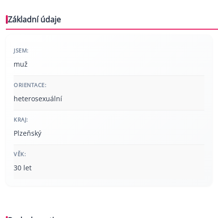
Základní údaje
JSEM:
muž
ORIENTACE:
heterosexuální
KRAJ:
Plzeňský
VĚK:
30 let