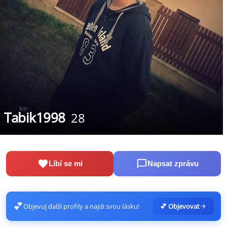
Tabik1998
28
Líbí se mi
Napsat zprávu
💕
Objevuj další profily a najdi svou lásku!
💕 Objevovat