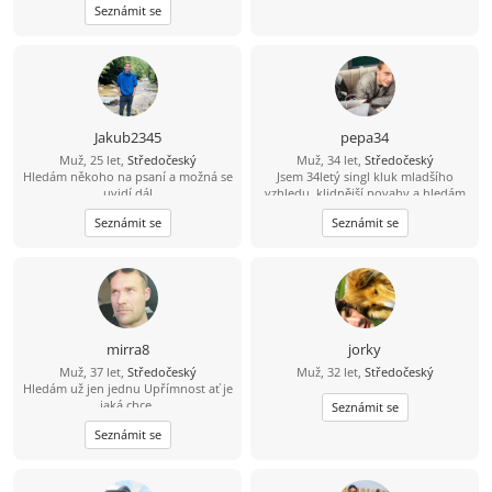
Seznámit se
večer, procházku nebo hezký výlet.
Hledám holku, se kterou nám bude
dobře i v obyčejných chvílích. Když
si budeme rozumět, všechno ostatní
přijde samo
Jakub2345
pepa34
Muž, 25 let,
Středočeský
Muž, 34 let,
Středočeský
Hledám někoho na psaní a možná se
Jsem 34letý singl kluk mladšího
uvidí dál
vzhledu, klidnější povahy a hledám
hodnou ženu pro život. Mám rád
Seznámit se
Seznámit se
život, přírodu, sport a lidi se
smyslem pro humor. Hledáš
partnera s otevřeným srdcem na
celý život? Tak se mi prosím ozvi
kdykoliv. Omlouvám se, ale na
nabídky starších žen přes 35
nereaguji.....
mirra8
jorky
Muž, 37 let,
Středočeský
Muž, 32 let,
Středočeský
Hledám už jen jednu Upřímnost ať je
jaká chce.
Seznámit se
Seznámit se