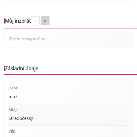
Můj inzerát
<
>
Základní údaje
JSEM:
muž
KRAJ:
Středočeský
VĚK: