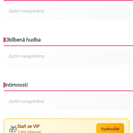
Oblíbená hudba
Intimnosti
🎁
Staň se VIP
Vyzkoušet
7 dní zdarma!