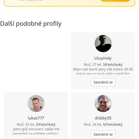
Další podobné profily
LkuyHaly
Muž, 27 let,
Středočeský
Mam rad starší zeny věk kolem 35-50
miluji sex co bych měl o sobě říct
jsem mylný hodný stydlivý ze
Seznámit se
začátku ale pokud to na mně
rozbalíš a ukážeš mi poradny sex
pokud si na mne troufneš
lukas777
dobby55
Muž, 32 let,
Středočeský
Muž, 24 let,
Středočeský
Jsem spíš introvert, takže mě
nenajdeš na každém večírku.
Seznámit se
Mnohem raději si užiju pohodový