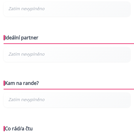
Ideální partner
Kam na rande?
Co rád/a čtu