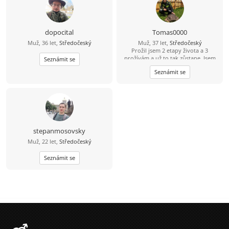
dopocital
Tomas0000
Muž, 36 let,
Středočeský
Muž, 37 let,
Středočeský
Prožil jsem 2 etapy života a 3
prožívám a už to tak zůstane. Jsem
Seznámit se
sám sebou a nenechám se změnit.
Seznámit se
Přednější je moje dítě, žiju už jen
pro ni. ŽENIT SE UŽ NECHCI, CHTĚL
BYCH SE SEZNÁMIT: SE SLEČNOU OD
18-35 LET, Z OKOLÍ JESENICE NEBO, Z
OKOLÍ JÍLOVÉHO U PRAHY NEBO, Z
OKOLÍ TÝNCE NAD SÁZAVOU
(neplatím si VIP tak mi třeba napište
svůj e-mail je to jednodušší)
stepanmosovsky
Muž, 22 let,
Středočeský
Seznámit se