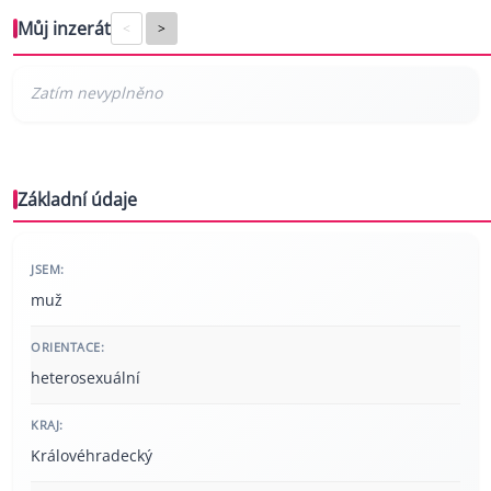
Můj inzerát
<
>
Základní údaje
JSEM:
muž
ORIENTACE:
heterosexuální
KRAJ:
Královéhradecký