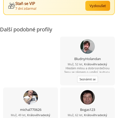
🎁
Staň se VIP
Vyzkoušet
7 dní zdarma!
Další podobné profily
BludnyHolandan
Muž, 52 let,
Královéhradecký
Hledám milou a dobrosrdečnou
ženu se zájmem o umění, kulturu,
památky a láskou ke zvířatům a
Seznámit se
přírodě. Rád bych s takovou ženou
spoluprožíval hezké chvíle a
vzájemně se podporoval.
michal770626
Bogas123
Muž, 49 let,
Královéhradecký
Muž, 62 let,
Královéhradecký