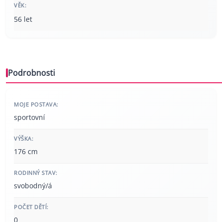
VĚK:
56 let
Podrobnosti
MOJE POSTAVA:
sportovní
VÝŠKA:
176 cm
RODINNÝ STAV:
svobodný/á
POČET DĚTÍ:
0