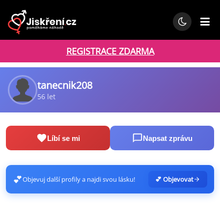
REGISTRACE ZDARMA
tanecnik208
56 let
Líbí se mi
Napsat zprávu
💕
Objevuj další profily a najdi svou lásku!
💕 Objevovat