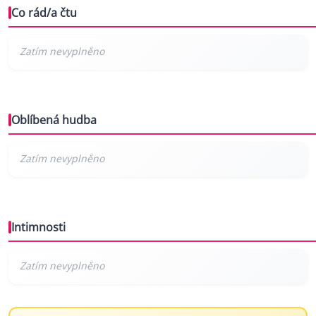
Co rád/a čtu
Oblíbená hudba
Intimnosti