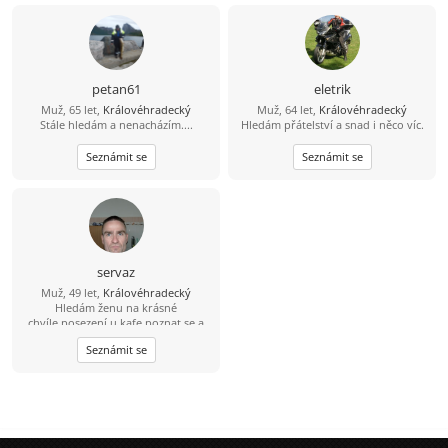
petan61
eletrik
Muž, 65 let,
Královéhradecký
Muž, 64 let,
Královéhradecký
Stále hledám a nenacházím....
Hledám přátelství a snad i něco víc.
Seznámit se
Seznámit se
servaz
Muž, 49 let,
Královéhradecký
Hledám ženu na krásné
chvíle,posezení u kafe,poznat se a
pak se uvidí.Jízda na horském kole
Seznámit se
,lesňačky i traily.Procházka v
přírodě.A i jiné...