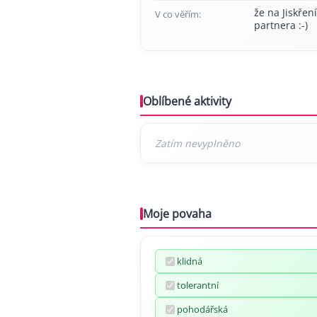
že na Jiskřen
V co věřím:
partnera :-)
Oblíbené aktivity
Moje povaha
klidná
tolerantní
pohodářská