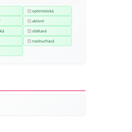
optimistická
í
aktivní
ká
obětavá
naslouchavá