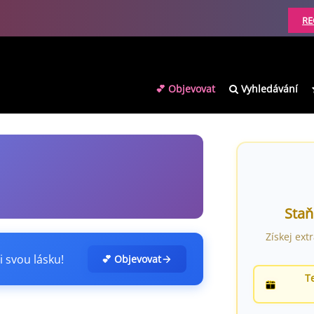
RE
💕 Objevovat
Vyhledávání
Staň
Získej ext
i svou lásku!
💕 Objevovat
T