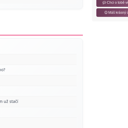
Chci o tobě v
Máš krásný 
no?
m už stačí