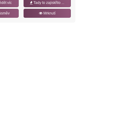
ědět víc
Tady to zajiskřilo ...
úsměv
Mrknutí