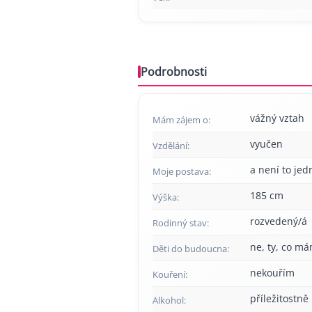
Podrobnosti
vážný vztah
Mám zájem o:
vyučen
Vzdělání:
a není to jed
Moje postava:
185 cm
Výška:
rozvedený/á
Rodinný stav:
ne, ty, co má
Děti do budoucna:
nekouřím
Kouření:
příležitostně
Alkohol: