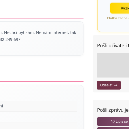
Vyzk
Platba začne 
ni. Nechci být sám. Nemám internet, tak
732 249 697.
Pošli uživateli
Odeslat
ní
Pošli zprávu j
Líbíš se