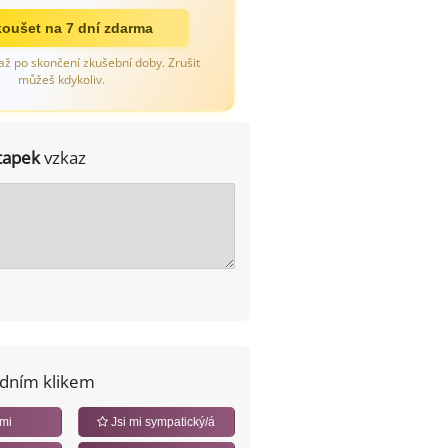
oušet na 7 dní zdarma
až po skončení zkušební doby. Zrušit
můžeš kdykoliv.
tapek
vzkaz
edním klikem
 mi
Jsi mi sympatický/á