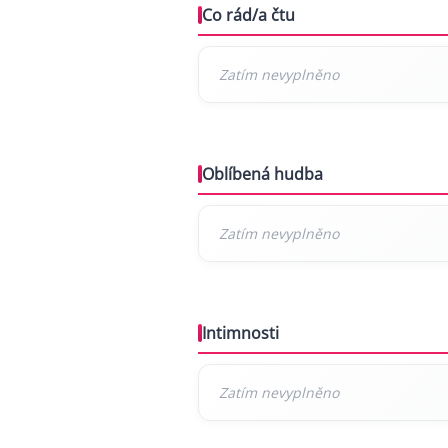
Co rád/a čtu
Oblíbená hudba
Intimnosti