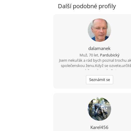
Další podobné profily
dalamanek
Muž, 70 let,
Pardubický
Jsem nekuřák a rád bych poznal trochu ak
společenskou ženu.Když se ozvete,určitě
sobě povíme víc. Petr
Seznámit se
Karel456