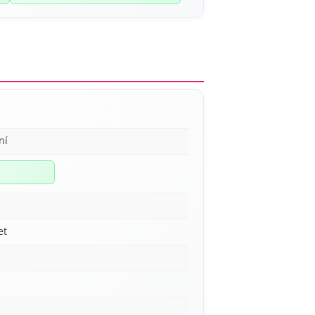
ní
et