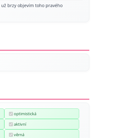
í už brzy objevím toho pravého
optimistická
aktivní
věrná