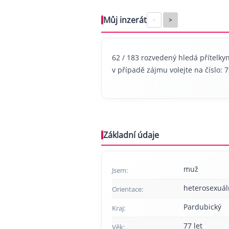
Můj inzerát
<
>
62 / 183 rozvedený hledá přítelky
v případě zájmu volejte na číslo: 
Základní údaje
muž
Jsem:
heterosexuál
Orientace:
Pardubický
Kraj:
77 let
Věk: