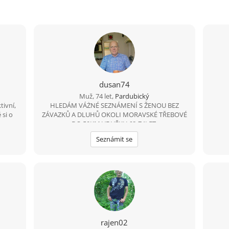
dusan74
Muž, 74 let,
Pardubický
tivní,
HLEDÁM VÁŻNÉ SEZNÁMENÍ S ŽENOU BEZ
 si o
ZÁVAZKŮ A DLUHŮ OKOLI MORAVSKÉ TŘEBOVÉ
DO 50KM VE VĚKU 68-74LET.
Seznámit se
rajen02