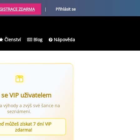
GISTRACE ZDARMA
|
Přihlásit se
Členství
Blog
Nápověda
 se VIP uživatelem
ra výhody a zvýš své šance na
seznámení.
eď můžeš získat 7 dní VIP
zdarma!