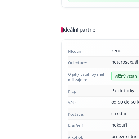
Ideální partner
ženu
Hledám:
heterosexuál
Orientace:
O jaký vztah by měl
vážný vztah
mít zájem:
Pardubický
Kraj:
od 50 do 60 l
Věk:
střední
Postava:
nekouří
Kouření:
příležitostně
Alkohol: