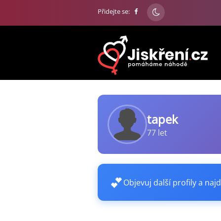
Přidejte se:
tapek
77 let
💕
Objevuj další profily a najd