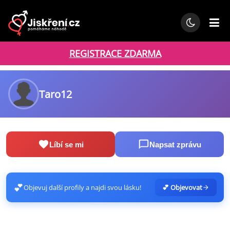
REGISTRACE ZDARMA
Taro12
Líbí se mi
Napsat zprávu
💕
Objevuj další profily a najdi svou lásku!
💕 Objevovat