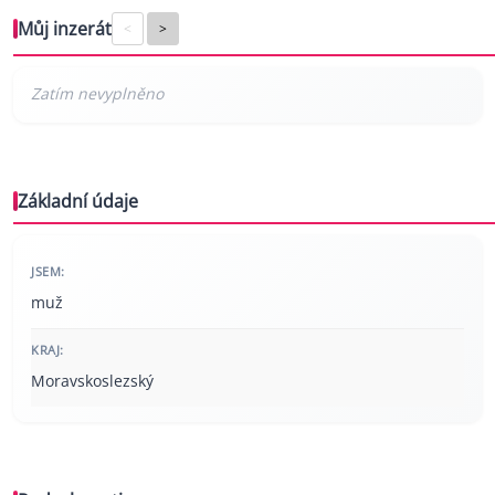
Můj inzerát
<
>
Základní údaje
JSEM:
muž
KRAJ:
Moravskoslezský