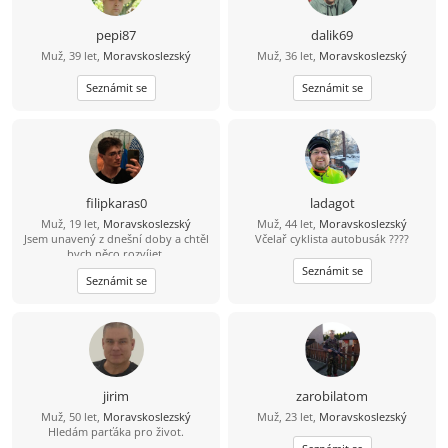
pepi87
dalik69
Muž, 39 let,
Moravskoslezský
Muž, 36 let,
Moravskoslezský
Seznámit se
Seznámit se
filipkaras0
ladagot
Muž, 19 let,
Moravskoslezský
Muž, 44 let,
Moravskoslezský
Jsem unavený z dnešní doby a chtěl
Včelař cyklista autobusák ????
bych něco rozvíjet.
Seznámit se
Seznámit se
jirim
zarobilatom
Muž, 50 let,
Moravskoslezský
Muž, 23 let,
Moravskoslezský
Hledám parťáka pro život.