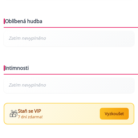
Oblíbená hudba
Intimnosti
🎁
Staň se VIP
Vyzkoušet
7 dní zdarma!