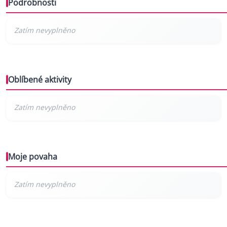
Podrobnosti
Oblíbené aktivity
Moje povaha