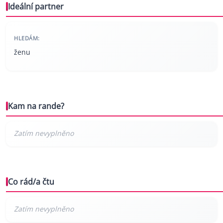
Ideální partner
HLEDÁM:
ženu
Kam na rande?
Co rád/a čtu