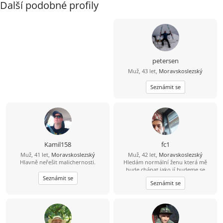
Další podobné profily
petersen
Muž, 43 let,
Moravskoslezský
Seznámit se
Kamil158
fc1
Muž, 41 let,
Moravskoslezský
Muž, 42 let,
Moravskoslezský
Hlavně neřešit malichernosti.
Hledám normální ženu která mě
bude chápat jako jí budeme se
podporovat navzájem v dobrém i
Seznámit se
Seznámit se
zlem nesnáším nevěru a která ví co
od života chce