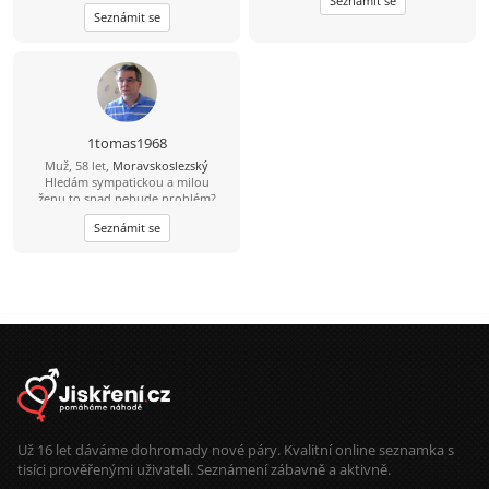
Seznámit se
Seznámit se
1tomas1968
Muž, 58 let,
Moravskoslezský
Hledám sympatickou a milou
ženu,to snad nebude problém?
Seznámit se
Už 16 let dáváme dohromady nové páry. Kvalitní online seznamka s
tisíci prověřenými uživateli. Seznámení zábavně a aktivně.