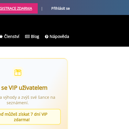
GISTRACE ZDARMA
|
Přihlásit se
Členství
Blog
Nápověda
 se VIP uživatelem
ra výhody a zvýš své šance na
seznámení.
eď můžeš získat 7 dní VIP
zdarma!