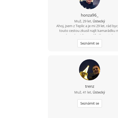
honza96_
Muž, 29 let,
Ústecký
Ahoj, jsem z Teplic a je mi 29 let, rád byc
touto cestou zkusil najít kamarádku 
seznámení s vidinou vážného vztahu 
nějakém čase. Živim se jako technik mě
Seznámit se
regulace v nemocnici, mám rád cestovaní,
i zahraničí, plavání, auta, IT - stavba počí
celkově nové technologie.
trenz
Muž, 41 let,
Ústecký
Seznámit se