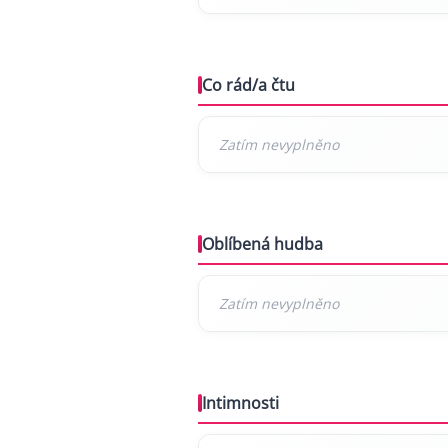
Co rád/a čtu
Oblíbená hudba
Intimnosti