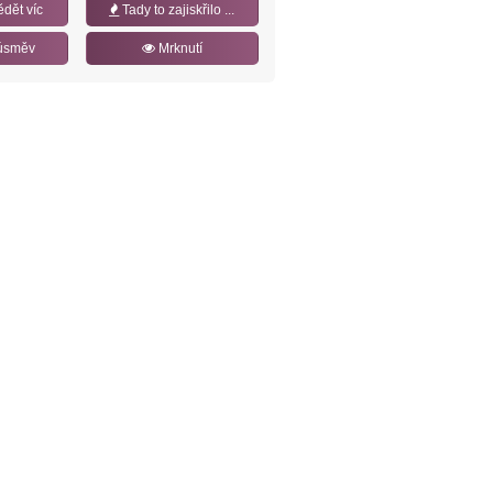
ědět víc
Tady to zajiskřilo ...
úsměv
Mrknutí