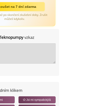
oušet na 7 dní zdarma
až po skončení zkušební doby. Zrušit
můžeš kdykoliv.
Teknopumpy
vzkaz
edním klikem
 mi
Jsi mi sympatický/á