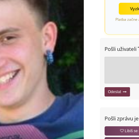
Vyzk
Platba začne 
Pošli uživateli
Odeslat
Pošli zprávu j
Líbíš se