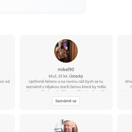
mikel90
Muž, 35 let,
Ústecký
 co od
Upřímně řečeno a na rovinu rád bych se tu
Aho
seznámil s nějakou starší ženou která by měla
zájem o někoho mladšího například mého věku
dopro
a mám i rodinu děti tak by to nevadilo
ob
Seznámit se
poz