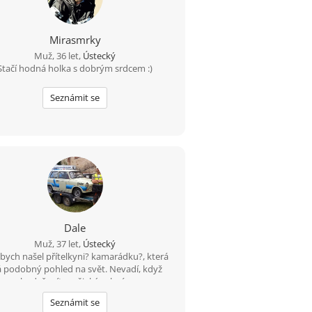
Mirasmrky
Muž, 36 let,
Ústecký
Stačí hodná holka s dobrým srdcem :)
Seznámit se
Dale
Muž, 37 let,
Ústecký
bych našel přítelkyni? kamarádku?, která
 podobný pohled na svět. Nevadí, když
budeš mít o nějaký rok víc.
Seznámit se