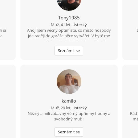
Tony1985
Muž, 41 let,
Ústecký
h si
Ahoj! Jsem věčný optimista, co místo hospody
na
jde raději do garáže něco vytvářet. V bytě me
po
moc nenajdeš, protože trávím čas v přírodě na
ření
houbách, na rybách... Hledám tu ideálně
Seznámit se
 po ČR
partnerku do života, kdo ví kam nás to zavede
tačů a
????
kamilo
Muž, 29 let,
Ústecký
Nĕžný a milí zàbavný vĕrný upřímný hodný a
Rád 
svobodný muž !
má
Seznámit se