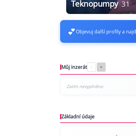
Teknopumpy
31
💕
Objevuj další profily a najd
Můj inzerát
<
>
Základní údaje