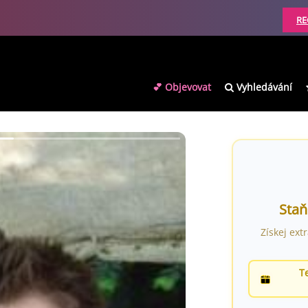
RE
💕 Objevovat
Vyhledávání
Staň
Získej ext
T