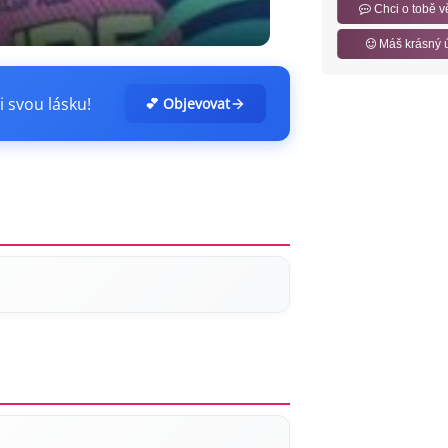
Chci o tobě v
Máš krásný 
i svou lásku!
💕 Objevovat