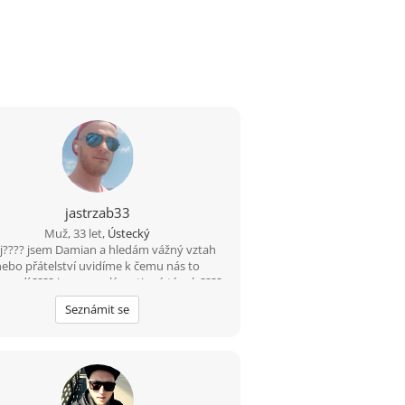
jastrzab33
Muž, 33 let,
Ústecký
j???? jsem Damian a hledám vážný vztah
nebo přátelství uvidíme k čemu nás to
vodí ???? jsem veselý a vtipný týpek ????
čas s nutkou černého humoru ???? rád
Seznámit se
nám tuhle cestu nějakou zajímavou ženu
????